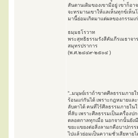
สันดานเดิมของเขามีอยู่ เขาก็อาจ
จะทรมานเขาให้แลเห็นทุกข์เห็นโท
มานี้ย่อมเกิดมาแต่ผลของกรรมเก่าท
ธมฺมธโรวาท
พระสุทธิธรรมรังสีคัมภีรเมธาจาร
สมุทรปราการ
(พ.ศ.๒๔๔๙-๒๕๐๔ )
“..มนุษย์เราถ้าขาดศีลธรรมภายใ
ร้อนแก่กันได้ เพราะกฎหมายและข้อ
ลับตาได้ คนที่ไร้ศีลธรรมภายในใจ
ที่ลับ เพราะศีลธรรมเป็นเครื่อง
ตลอดกาลทุกเมื่อ นอกจากนั้นยังมีค
ขยะแขยงต่อสิ่งลามกคือบาปกรรมต่าง
ไปแล้วย่อมเป็นความชั่วเสียหายได