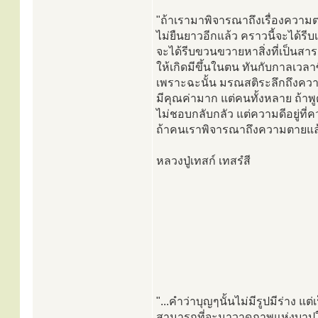
"ถ้าเรามาพิจารณาถึงเรื่องความต
ไม่ยืนยาวอีกแล้ว คราวนี้จะได้รีบเ
จะได้รีบขวนขวายหาสิ่งที่เป็นสา
ให้เกิดมีขึ้นในตน ทันกับกาลเวลาซึ่
เพราะฉะนั้น มรณสติระลึกถึงคว
มีคุณค่ามาก แต่คนทั้งหลาย ถ้าพู
ไม่ชอบกลับกลัว แต่ความดีอยู่ที
ถ้าคนเราพิจารณาถึงความตายแล้ว
หลวงปู่เทสก์ เทสรํสี
"...คำว่าบุญๆนั้นไม่มีรูปมีร่าง แต่
สามารถที่จะมาวาดภาพแห่งบาปให้