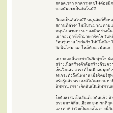
ตลอดเวลา หาความสุขไม่ค่อยมีภาย
ของมันเองเป็นอัตโนมัติ
กิเลสเป็นอัตโนมัติ หมุนสัตว์ทั้
สถานที่ต่างๆ ไม่มีประมาณ ตามแต่
หมุนไปตามกรรมของตัวอย่างนั้นเรื
เอากองทุกข์เข้ามาเผาจิตใจ วันหน
ร้อนวุ่นวาย ไขว่คว้า ไม่มีฝั่งมีฝา 
ยึดฟืนไฟมาเผาไหม้ตัวเองนั่นแล
เพราะฉะนั้นจงพากันยึดพุทโธ ธัม
สร้างเนื้อสร้างตัวคือสร้างด้วยค
เย็นใจแล้ว สวรรค์ในเมืองมนุษย์
จนกระทั่งถึงนิพพาน เมื่อจิตบริสุ
ตรัสรู้แล้ว พระองค์ไม่เคยถามห
นิพพาน เพราะจิตนั้นเป็นนิพพานแ
ใจกับธรรมเป็นอันเดียวกันแล้ว นิ
ธรรมชาติที่ละเอียดสุขุมมากที่สุด
และคำที่ว่าจิตเป็นของไม่ตายนี้ก