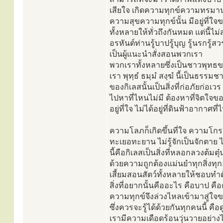
เสียใจ เกิดความทุกข์ความทรมานท
ความสุขความทุกข์นั้น มีอยู่ที่
ทั้งหลายให้ทั่วถึงกันหมด แต่นี้ไ
อรหันต์ท่านรู้บาปรู้บุญ รู้นรกรู้
เป็นผู้แนะนำสั่งสอนพวกเรา
พวกเราทั้งหลายซึ่งเป็นชาวพุทธขอ
เรา พุทฺธํ ธมฺมํ สงฺฆํ นี้เป็นธรร
ของกิเลสนั้นเป็นสิ่งที่ก่อภัยก่อเ
ไปหาที่ไหนไม่มี ต้องหาที่จิตใจข
อยู่ที่ใจ ไม่ได้อยู่ที่ดินฟ้าอากาศท
ความโลภก็เกิดขึ้นที่ใจ ความโกรธเ
ทะเยอทะยาน ไม่รู้จักเป็นจักตาย ไม
นี้คือกิเลสเป็นสิ่งที่หลอกลวงต
ด้วยความถูกต้องแม่นยำทุกสิ่งทุ
เสี้ยมสอนสัตว์ทั้งหลายให้ชอบทำตั้ง
สิ่งที่อยากนั้นคืออะไร คือบาป คือ
ความทุกข์จึงล่วงไหลเข้ามาสู่ใจข
ซึ่งควรจะรู้ได้ด้วยกันทุกคนนี้ ค
เรามีความเดือดร้อนวุ่นวายอย่าง