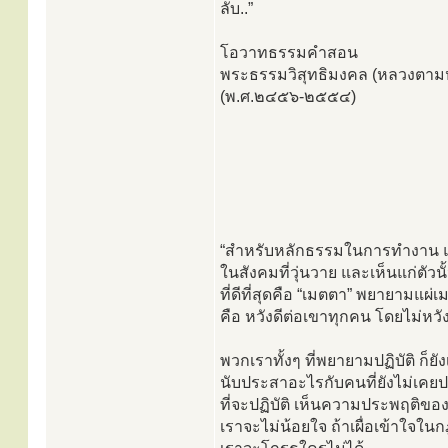
ลับ..”
โอวาทธรรมคำสอน
พระธรรมวิสุทธิมงคล (หลวงตามหา
(พ.ศ.๒๔๕๖-๒๕๕๔)
“สำหรับหลักธรรมในการทำงาน แล
ในสังคมที่วุ่นวาย และเห็นแก่ตัวนั
ที่ดีที่สุดคือ “เมตตา” พยายามแผ
คือ หวังดีต่อเขาทุกคน โดยไม่หว
พวกเราทั้งๆ ที่พยายามปฏิบัติ ก็ยั
นับประสาอะไรกับคนที่ยังไม่เคยป
ที่จะปฏิบัติ เห็นความประพฤติขอ
เราจะไม่น้อยใจ ถ้าเผื่อเข้าใจใ