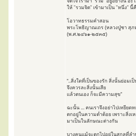
จิตใจ เรามา ”รวม” อยู่อย่างนี้ อ
ให้ "รวมจิต" เข้ามาเป็น "หนึ่ง" นี้
โอวาทธรรมคำสอน
พระโพธิญาณเถร (หลวงปู่ชา สุภท
(พ.ศ.๒๔๖๑-๒๕๓๕)
“..สิ่งใดที่เป็นของรัก สิ่งนั้นย่อมเ
จึงควรละสิ่งนั้นเสีย
แล้วตนเอง ก็จะมีความสุข”
ฉะนั้น ... คนเราจึงอย่าไปเหยีย
ตกอยู่ในความต่ำต้อย เพราะสิ่งเหล
มาเป็นในลักษณะต่างกัน
บางคนแม้จะตกไปอยู่ในสกุลที่ลำบา