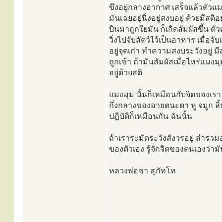
ขึงอยู่กลางอากาศ เสร็จแล้วตัวแม
มันเฉยอยู่นิ่งอยู่สงบอยู่ ด้วยมีสติ
บินมาถูกใยมัน ก็เกิดสัมผัสขึ้น ตัวแม
วิ่งไปจับสัตว์ไว้เป็นอาหาร เมื่อจั
อยู่จุดเก่า ทำความสงบระวังอยู่ มี
ถูกเข้า ถ้ามันสัมผัสเมื่อไหร่เเมงม
อยู่ด้วยสติ
แมงมุม นั้นก็เหมือนกับจิตของเรา 
กึ่งกลางของอายตนะตา หู จมูก ลิ้น
ปฏิบัติก็เหมือนกัน ฉันนั้น
ถ้าเราระมัดระวังสังวรอยู่ สำรวมอยู
ของตัวเอง รู้จักจิตของตนเองว่า
หลวงพ่อชา สุภัทโท