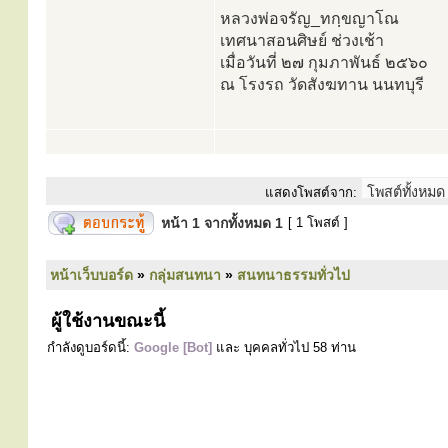
หลวงพ่อจรัญ_ทกฺขญาโณ
​เทศนาสอนศิษย์ ช่วงเช้า
เมื่อวันที่​ ๒๗ กุมภาพันธ์​ ๒๕๖๐
ณ โรงรถ วัดสังฆทาน​ นนทบุรี
แสดงโพสต์จาก:
หน้า
1
จากทั้งหมด
1
[ 1 โพสต์ ]
หน้าเว็บบอร์ด
»
กลุ่มสนทนา
»
สนทนาธรรมทั่วไป
ผู้ใช้งานขณะนี้
กำลังดูบอร์ดนี้:
Google [Bot]
และ บุคคลทั่วไป 58 ท่าน