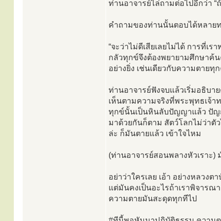
ท่านอาจารย์ไล่ถามต่อไปอีกว่า “ถ
คำถามของท่านนั้นตอบได้หลายทาง เ
“จะว่าไม่ดีเสียเลยไม่ได้ การที่
กลัวทุกข์จึงต้องพยายามศึกษาค้น
อย่างยิ่ง เช่นเดียวกับความตายทุ
ท่านอาจารย์ฟังจบแล้วเริ่มอธิบายด้
เห็นตามความจริงที่พระพุทธเจ้าทรงส
ทุกข์นั้นเป็นหินลับปัญญาแล้ว ป
มาด้วยกันก็ตาม สัตว์โลกไม่ว่าตั
ล่ะ ก็มันตายแล้ว เข้าใจไหม
(ท่านอาจารย์สอนพลางหัวเราะ) มันกล
อย่าว่าใครเลย เอ้า อย่างหลวงต
แต่มันคงเป็นอะไรถ้าเราพิจารณาย
ความตายมันสะดุดทุกทีไป
#ทีนี้พอหันมาปฏิบัติธรรม ความตาย