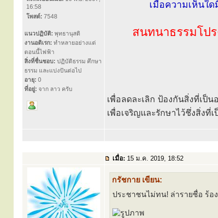
เมื่อความเห็นใด
16:58
โพสต์:
7548
สนทนาธรรมโปรด
แนวปฏิบัติ:
พุทธานุสติ
งานอดิเรก:
ทำหลายอย่างแต่
ตอนนี้ไฟฟ้า
สิ่งที่ชื่นชอบ:
ปฏิบัติธรรม ศึกษา
ธรรม และแบ่งปันต่อไป
อายุ:
0
ที่อยู่:
จาก ลาว ครับ
เพื่อลดละเลิก ป้องกันสิ่งที่เ
เพื่อเจริญและรักษาไว้ชึ่งสิ่งท
เมื่อ:
15 ม.ค. 2019, 18:52
กรัชกาย เขียน:
ประชาชนไม่ทน! ล่ารายชื่อ ร้องร