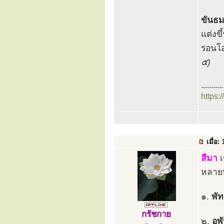
ขันธ
แต่งขึ
รอนโอ
๕)
...........
https:
เมื่อ:
1
สีมา
เ
หลายท
๑.
พั
กรัชกาย
๒.
อพ