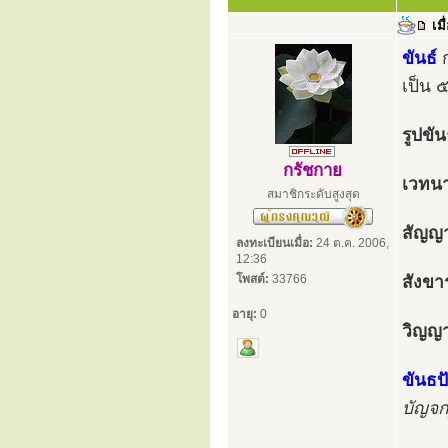
เมื
ขันธ์
ก
เป็น 
รูปขัน
กรัชกาย
เวทนา
สมาชิกระดับสูงสุด
สัญญา
ลงทะเบียนเมื่อ:
24 ต.ค. 2006,
12:36
โพสต์:
33766
สังขา
อายุ:
0
วิญญา
ขันธป
บัญจก