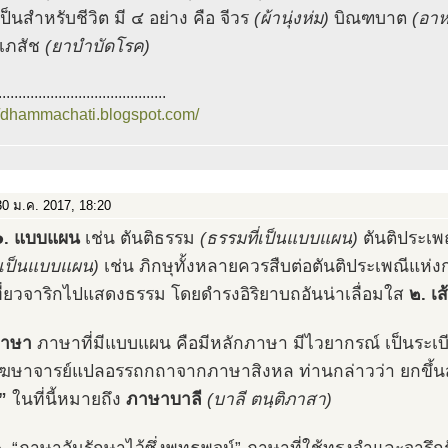
เป็นสำหรับชีวิต มี ๔ อย่าง คือ จีวร
(ผ้านุ่งห่ม)
บิณฑบาต
(อาห
เภสัช
(ยาบำบัดโรค)
..........................................
//dhammachati.blogspot.com/
0 ม.ค. 2017, 18:20
๑.
แบบแผน
เช่น ตันติธรรม
(ธรรมที่เป็นแบบแผน)
ตันติประเพ
เป็นแบบแผน)
เช่น ภิกษุทั้งหลายควรสืบต่อตันติประเพณีแห่ง
ี่ยวจาริกไปแสดงธรรม โดยดำรงอิริยาบถอันน่าเลื่อมใส
๒.
เส
ภาษา
ภาษาที่มีแบบแผน คือมีหลักภาษา มีไวยากรณ์ เป็นระเบี
ฆษาจารย์แปลอรรถกถาจากภาษาสิงหล ท่านกล่าวว่า ยกขึ้นสู
”
ในที่นี้หมายถึง
ภาษาบาลี
(บาลี ตนฺติภาสา)