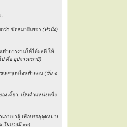
บ,
ียกว่า ขัดสมาธิเพชร
(ท่านั่ง)
ยนทำการงานให้ได้ผลดี ให้
อไป คือ อุปจารสมาธิ)
เป็นขณะๆเหมือนฟ้าแลบ
(ข้อ ๒
ของเคี้ยว, เป็นตำแหน่งหนึ่ง
เบาสู้ เพื่อบรรลุจุดหมาย
๖ ในบารมี ๑๐)