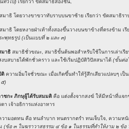
นทั่วไป)
เรียกว่า ขัดสมาธิสองชั้น,
ัดสมาธิ โดยวางขาขวาทับราบบนขาซ้าย เรียกว่า ขัดสมาธิรา
ัดสมาธิ โดยหงายฝ่าเท้าทั้งสองขึ้นวางบนขาข้างที่ตรงข้าม เร
ระพุทธรูป
(เป็นแบบที่ ๒ และ ๓)
สมาธิ
สมาธิชั่วขณะ, สมาธิขั้นต้นพอสำหรับใช้ในการเล่าเรี
สงบสบายได้พักชั่วคราว และใช้เริ่มปฏิบัติวิปัสสนาได้
(ขั้นต่
ติ
ความอิ่มใจชั่วขณะ เมื่อเกิดขึ้นทำให้รู้สึกเสียวแปลบๆ 
 ๕)
ภาชกะ
ภิกษุผู้ได้รับสมมติ
คือ แต่งตั้งจากสงฆ์ ให้มีหน้าที่แจก
ดา เจ้าอธิการแห่งอาหาร
วามอดทน คือ ทนลำบาก ทนตรากตรำ ทนเจ็บใจ, ความหนักเอา
าม
(ข้อ ๓ ในฆราวาสธรรม ๔ ข้อ ๑ ในธรรมที่ทำให้งาม ๒ ข้อ 