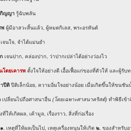
าภิญญา
รู้ฉับพลัน
สพ
ผู้มีอาสวะสิ้นแล้ว, ผู้หมดกิเลส, พระอรหันต์
เจนใจ, จำได้แม่นยำ
าก
เจนปาก, คล่องปาก, ว่าปากเปล่าได้อย่างว่องไว
านโดยเคารพ
ตั้งใจให้อย่างดี เอื้อเฟื้อแก่ของที่ตัวให้ และผู้ร
าปีติ
ปีติเล็กน้อย, ความอิ่มใจอย่างน้อย เมื่อเกิดขึ้นให้ขนช
ต
เปลี่ยนไปถือศาสนาอื่น
(โดยเฉพาะศาสนาคริสต์)
ทำพิธีเข้า
่งที่ให้เกิดผล, เค้ามูล, เรื่องราว, สิ่งที่ก่อเรื่อง
๑.
เหตุที่ให้ผลเป็นไป, เหตุเครื่องหนุนให้เกิด
๒.
ของสำหรับอาศ