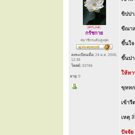
ขิปป
ขีณา
กรัชกาย
สมาชิกระดับสูงสุด
ขึ้นใจ
ลงทะเบียนเมื่อ:
24 ต.ค. 2006,
ขึ้นป
12:36
โพสต์:
33766
ให้ท
อายุ:
0
ขุททก
เข้ารี
เหตุ
สิ
ปัจจัย