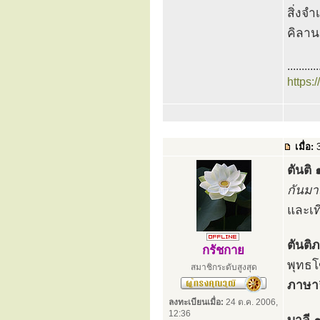
สิ่งจำ
คิลาน
...........
https:
เมื่อ:
3
ตันติ
กันมา
และเท
ตันติ
กรัชกาย
พุทธโ
สมาชิกระดับสูงสุด
ภาษา
ลงทะเบียนเมื่อ:
24 ต.ค. 2006,
12:36