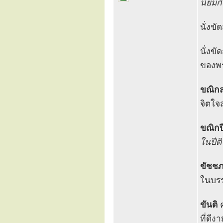
นิยมกั
นั่งข
นั่งข
ของพ
ขณิก
จิตใจ
ขณิกปี
ในปีติ
ขัชช
ในบรร
ขันติ
ค
ที่ดีง