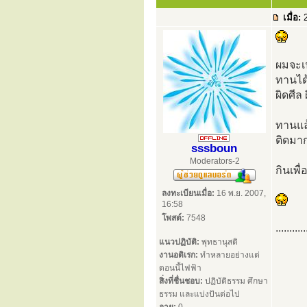
เมื่อ:
2
ผมจะเน
ทานได
ผิดศีล
ทานแล้
ติดมาก
sssboun
Moderators-2
กินเพื่อ
ลงทะเบียนเมื่อ:
16 พ.ย. 2007,
16:58
โพสต์:
7548
...........
แนวปฏิบัติ:
พุทธานุสติ
งานอดิเรก:
ทำหลายอย่างแต่
ตอนนี้ไฟฟ้า
สิ่งที่ชื่นชอบ:
ปฏิบัติธรรม ศึกษา
ธรรม และแบ่งปันต่อไป