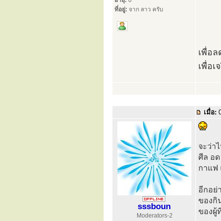
อายุ:
0
ที่อยู่:
จาก ลาว ครับ
เพื่อ
เพื่อเ
เมื่อ:
0
จะว่าไ
ศีล อ
กาแฟ แค
อีกอย่า
ของกิ
sssboun
ของผู้ท
Moderators-2