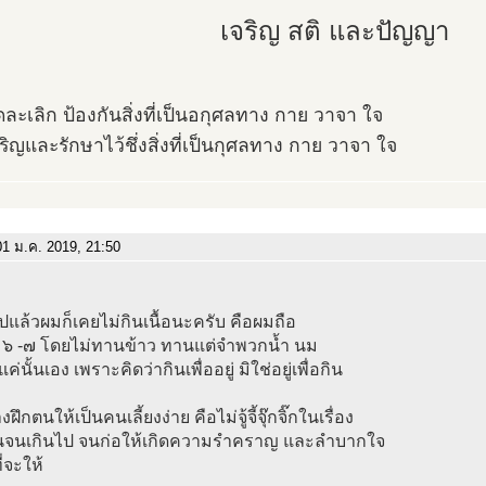
เจริญ สติ และปัญญา
ลดละเลิก ป้องกันสิ่งที่เป็นอกุศลทาง กาย วาจา ใจ
จริญและรักษาไว้ชึ่งสิ่งที่เป็นกุศลทาง กาย วาจา ใจ
1 ม.ค. 2019, 21:50
ปแล้วผมก็เคยไม่กินเนื้อนะครับ คือผมถือ
ด ๖ -๗ โดยไม่ทานข้าว ทานแต่จำพวกน้ำ นม
่นั้นเอง เพราะคิดว่ากินเพื่ออยู่ มิใช่อยู่เพื่อกิน
งฝึกตนให้เป็นคนเลี้ยงง่าย คือไม่จู้จี้จุ๊กจิ๊กในเรื่อง
นจนเกินไป จนก่อให้เกิดความรำคราญ และลำบากใจ
ี่จะให้