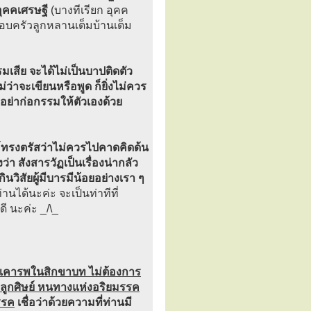
อุคคเศรษฐี
(บางทีเรียก อุคค
อบครัวลูกหลานเต็มบ้านเต็ม
มเสีย จะได้ไม่เป็นบาปติดตัว
ว่าจะเขียนหรือพูด ก็ยิ่งไม่ควร
ย่าก่อกรรมให้ตัวเองด้วย
งค์ทรงตรัสว่าไม่ควรไปคาดคิดด้น
 สังสารวัฏเป็นเรื่องน่ากลัว
นวิสัยผู้มีบารมีน้อยอย่างเรา ๆ
นได้นะค่ะ จะเป็นท่าทีที่
ดี นะค่ะ _/\_
นเคารพในสิกขาบท ไม่ต้องการ
ลูกศิษย์ หนทางแห่งอริยมรรค
รรค
เชื่อว่าด้วยความที่ท่านมี