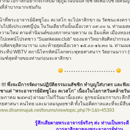
น หากมีโอกาสก็อยากจะกลับมาตุภูมิในบั้นปลายชีวิตเพื่อไปช่วยคนญี่ป
นที่ลำบากมากเช่นกัน
น้าที่พระอาจารย์มิตซูโอะ คเวสโก จะไปลาสิกขา ณ วัดชนะสงคร
บไปยังประเทศญี่ปุ่น ในวันเดียวกันนั้นเมื่อเวลา ๐๙.๐๐ น. ท่า
วามใหม่ ตามคำนิมนต์ของสภาทนายความ ณ อิมแพ็ค เมืองทองธานี
วยไปเทศน์โปรดชาว “Suankeaw.club” ของมหาวิทยาลัยศิลปากรแล
บพิตรดุสิตวนาราม และท้ายสุดเมื่อเวลา ๑๕.๐๐-๑๖.๓๐ น. ท่า
ระทีป WBTV สถานีโทรทัศน์โลกพระพุทธศาสนาฯ วัดยานนาวา (พร
กัณฑ์สุดท้ายของท่านก่อนจะลาสิกขา
* * * * * * * * * * * * * * * * * * * * * *
ง !!! พึ่งจะมีการจัดงานปฏิบัติธรรมเนสัชชิก ทำบุญใส่บาตร และฟัง
ูชาแด่ “พระอาจารย์มิตซูโอะ คเวสโก” เนื่องในโอกาสวันคล้ายวัน
ภาคม ๒๔๙๔) ผ่านมาไม่กี่วันมานี้เองค่ะ ลูกขอน้อมกราบระลึกถึ
ทธศาสนา คนไทย และมวลมนุษยชาติ ทั้งในอดีตกาลและที่จะมีสืบ
//www.dhammajak.net/forums/viewtopic.php?f=1&t=45393
รู้สึกเสียดายพระอาจารย์จริงๆ ค่ะ ท่านเป็นพระดี
การลาสิกขาของพระอาจารย์ท่าน