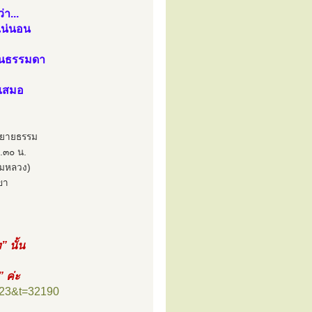
า...
้แน่นอน
ป็นธรรมดา
ดเสมอ
รยายธรรม
๖.๓๐ น.
มหลวง)
ขา
” นั้น
” ค่ะ
=23&t=32190