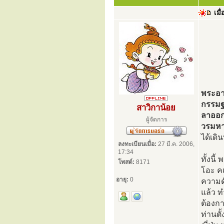
เมื่
พระอาจ
กรรมฐ
สาวิกาน้อย
ลาออกจ
ผู้จัดการ
วรมหา
ได้เดิ
ลงทะเบียนเมื่อ:
27 มี.ค. 2006,
17:34
ทั้งนี
โพสต์:
8171
โอะ ค
อายุ:
0
ความด
แล้ว ท
ต้องก
ท่านตั