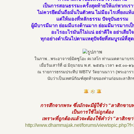
เป็นการสอนธรรมะครั้งสุดท้ายให้แก่พวกเราว่
ไม่ควรยึดมั่นถือมั่นในตัวตน ไม่มีอะไรเที่ยงแท
แต่ให้มองที่หลักธรรม ปัจจุบันธรรม
ผู้มีบารมีมาก ย่อมมีแรงต้านมาก ย่อมมีมารมากเ
อะไรอะไรมันก็ไม่แน่ อย่าดีใจ อย่าเสียใจ
ทุกอย่างดำเนินไปตามเหตุปัจจัยที่สมบูรณ์ที่สุ
ในภาพ...พระอาจารย์มิตซูโอะ คเวสโก ท่านเมตตามาบร
เมื่อวันเสาร์ที่ ๘ มิถุนายน พ.ศ. ๒๕๕๖ เวลา ๑๕.๐๐-๑
ณ รายการธรรมประทีป WBTV วัดยานนาวา (พระอารา
นับว่าเป็นเทศน์กัณฑ์สุดท้ายของท่านก่อนจะลาสิก
การสึกจากพระ ซึ่งมักจะมีผู้ใช้ว่า “ลาสิกขาบท
เป็นการใช้ไม่ถูกต้อง
เพราะที่ถูกต้องแล้วจะต้องใช้คำว่า “ลาสิกขา
http://www.dhammajak.net/forums/viewtopic.php?f