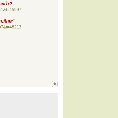
ะอะไร?
f=1&t=45597
ามกิเลส”
f=7&t=48213