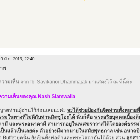
0 มิ.ย. 2013, 22:40
วามเห็น
จาก fb. Savikanoi Dhammajak มาแสดงไว้ ณ ที่นี้ค่ะ
 ความเห็นของคุณ Nash Siamwalla
ญาตท่านผู้อ่านไว้ก่อนเลยนะค่ะ
จะได้ช่วยป้องกันจิตท่านทั้งหลายท
มในทางที่ไม่ดีกับท่านมิตซูโอะได้
นั่นก็คือ
พระอริยบุคคลเบื้องต
คามี และพระอนาคามี สามารถอยู่ในเพศฆราวาสได้โดยองค์ธรรมใ
ป็นแล้วเป็นเลยค่ะ
ตัวอย่างมีมากมายในสมัยพุทธกาล เช่น อนาถบ
 Buffet ยุคนั้น ยังเป็นทั้งพ่อค้าและพระโสดาบันได้ด้วย ส่วน
ลูกสา