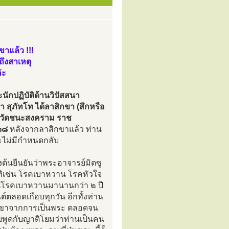
าแล้ว !!!
ึงสาเหตุ
่ะ
ักปฏิบัติด้านวิปัสสนา
สุภัทโท ได้ลาสิกขา (สึกหรือ
 ณ วัดชนะสงคราม ราช
๓๘
หลังจากลาสิกขาแล้ว ท่าน
ละไม่มีกำหนดกลับ
องต้นยืนยันว่าพระอาจารย์มิตซู
ทิเช่น โรคเบาหวาน โรคหัวใจ
็นโรคเบาหวานมานานกว่า ๒ ปี
ต์ตลอดเกือบทุกวัน อีกทั้งท่าน
สิกขาจากการเป็นพระ ตลอดจน
คยพูดกับญาติโยมว่าท่านเป็นคน