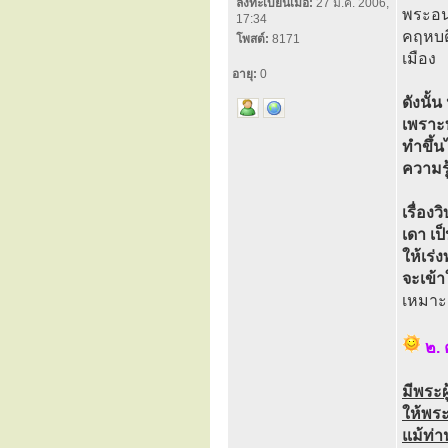
ลงทะเบียนเมื่อ:
27 มี.ค. 2006,
พระอนา
17:34
คฤหบด
โพสต์:
8171
เมือง
อายุ:
0
ดังนั้
เพราะท
ทำขึ้
ความรู
เรื่อง
เดา เป
ให้เร่
จะเข้า
เหมาะส
๒.
มีพระ
ให้พร
แม้ท่า