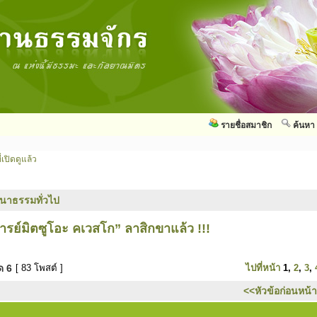
รายชื่อสมาชิก
ค้นหา
่เปิดดูแล้ว
นาธรรมทั่วไป
รย์มิตซูโอะ คเวสโก” ลาสิกขาแล้ว !!!
มด
6
[ 83 โพสต์ ]
ไปที่หน้า
1
,
2
,
3
,
<<หัวข้อก่อนหน้า