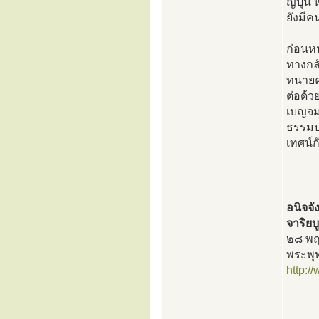
ญี่ปุ่
ยังมีค
ก่อนห
ทางกลั
ทนายค
ต่อด้
เบญจม
ธรรมป
เทศน์
อนิจจั
จาริยบ
๒๘ พฤษ
พระพุ
http: