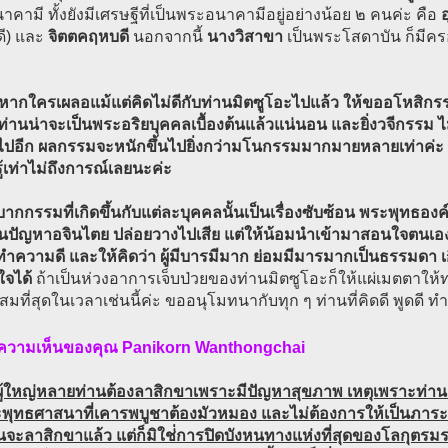
คามี ทั้งยังมีเศรษฐีที่เป็นพระอนาคามีอยู่อย่างน้อย ๒ คนค่ะ คือ
ี) และ
จิตตคฤหบดี
นอกจากนี้
นางวิสาขา
เป็นพระโสดาบัน ก็มีคร
น หากใครเผลอแม้แต่คิดไม่ดีกับท่านมิตซูโอะไปแล้ว ให้ขออโหสิกรร
่านน่าจะเป็นพระอริยบุคคลเบื้องต้นแล้วแน่นอน และยิ่งวจีกรรม ไม่
นไปอีก ผลกรรมจะหนักขึ้นไปยิ่งกว่ามโนกรรมมากมายหลายเท่าค่ะ อ
้เท่าไม่ถึงการณ์เลยนะค่ะ
วิบากกรรมที่เกิดขึ้นกับแต่ละบุคคลนั้นเป็นเรื่องซับซ้อน พระพุทธอ
็นปัญหาอจินไตย ปล่อยวางไปเสีย แต่ให้น้อมนำเข้ามาสอนใจตนเองว่า
งทำความดี และให้คิดว่า ผู้มีบารมีมาก ย่อมมีมารมากเป็นธรรมดา เกิ
ใจได้
ถ้าเป็นห่วงอาการเจ็บป่วยของท่านมิตซูโอะก็ให้แผ่เมตตาให้ท่า
มที่สุดในเวลาเช่นนี้ค่ะ ขออนุโมทนากับทุก ๆ ท่านที่คิดดี พูดดี ทำ
 ความเห็นของคุณ Panikorn Wanthongchai
ผู้ใหญ่หลายท่านต้องลาสิกขาเพราะมีปัญหาสุขภาพ เหตุเพราะท่า
ะพุทธศาสนาที่เคารพบูชาต้องมัวหมอง และไม่ต้องการให้เป็นภาระ
นจะลาสิกขาแล้ว แต่ก็มิใช่่การปิดบังหนทางแห่งที่สุดของโลกุตรม