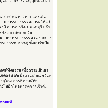
ุ่นบ้าง เพราะคนญี่ปุ่นขณะนี้ก็
าม ราชวรมหาวิหาร และเดิน
นเมตตามาบรรยายธรรมอบรมให้แก่
 อ.ปากเกร็ด จ.นนทบุรี แล้ว
ะกัลยาณมิตร ณ วัด
นเมตตามาบรรยายธรรม ณ รายการ
ะอารามหลวง) ซึ่งนับว่าเป็น
เทศน์ฟังธรรม เพื่อถวายเป็นอา
เกิดครบ ๖๒ ปี
(ท่านเกิดเมื่อวันที่
งคุโณปการที่ท่านมีต่อ
ต่อไปอีกในอนาคตกาลเจ้าค่ะ
 พระแท้