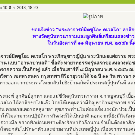
อ:
10 มิ.ย. 2013, 18:20
ขอแจ้งข่าว “พระอาจารย์มิตซูโอะ คเวสโก” ลาสิกข
ทางวัดสุนันทวนารามและลูกศิษย์เตรียมแถลงข่าวถ
ในวันอังคารที่ ๑๑ มิถุนายน พ.ศ. ๒๕๕๖ นี้ค
ารย์มิตซูโอะ คเวสโก พระภิกษุชาวญี่ปุ่น พระนักเผยแผ่ธรรม พระน
าน แบบ “อานาปานสติ” ชื่อดัง ทายาทธรรมรุ่นแรกของหลวงพ่อชา 
ากความเป็นภิกษุ) แล้ว เมื่อวันเสาร์ที่ ๘ มิถุนายน พ.ศ. ๒๕๕๖
วิหาร เขตพระนคร กรุงเทพฯ สิริอายุรวมได้ ๖๒ ปี ๑๑ วัน พรรษา 
นทางออกจากประเทศไทยกลับไปยังบ้านเกิดที่ประเทศญี่ปุ่นทันที แ
้ พระสงฆ์ ลูกศิษย์ลูกหา และแม่ชีวัดสุนันทวนาราม จ.กาญจนบุรี เบื้
เวสโก ได้ลาสิกขาไปแล้ว โดยให้เหตุผลว่ามีปัญหาด้านสุขภาพ อา
ัน คลอเรสเตอรอลสูง ฯลฯ สุขภาพท่านไม่ค่อยแข็งแรงนัก ป่วยเป
ำให้ไม่สามารถปฏิบัติภารกิจสงฆ์ได้เป็นปกติ นอกจากนี้ยังมีกิจนิมน
ารวางมือ อยากพักผ่อนเพราะต้องรักษาตัวอีกนาน จำเป็นต้องลา
้งใจจะกลับไปรักษาตัวและช่วยงานที่ประเทศญี่ปุ่น เนื่องจากท่านเ