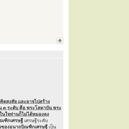
ี่คิดสงสัย และอาจไปสร้าง
้น ๓ ระดับ คือ พระโสดาบัน พระ
นใจท่านก็ไม่ได้หมองลง
ิณฑิกเศรษฐี
เศรษฐีระดับ
วของอนาถบิณฑิกเศรษฐี
เป็น