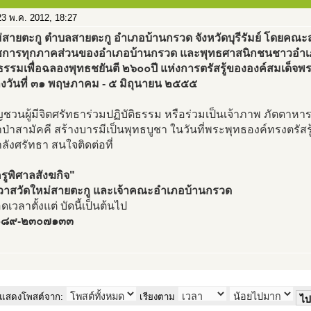
3 พ.ค. 2012, 18:27
ม่สายตะกู ตำบลสายตะกู อำเภอบ้านกรวด จังหวัดบุรีรัมย์ โดยคณ
ชการทุกภาคส่วนของอำเภอบ้านกรวด และพุทธศาสนิกชนชาวอำเภอ
ิธรรมเพื่อฉลองพุทธชยันตี ๒๖๐๐ปี แห่งการตรัสรู้ขององค์สมเด็จพร
างวันที่ ๓๑ พฤษภาคม - ๕ มิถุนายน ๒๕๕๕
ชวนผู้มีจิตศรัทธาร่วมปฏิบัติธรรม หรือร่วมเป็นเจ้าภาพ ภัตตาหาร
ป่าสามัคคี สร้างบารมีเป็นพุทธบูชา ในวันที่พระพุทธองค์ทรงตรัสรู
ังศรัทธา สนใจติดต่อที่
รูพิศาลสังฆกิจ"
าวาสวัดใหม่สายตะกู และเจ้าคณะอำเภอบ้านกรวด
ดเวลาตั้งแต่ บัดนี้เป็นต้นไป
 ๐๘๙-๒๓๐๗๑๓๓
แสดงโพสต์จาก:
เรียงตาม