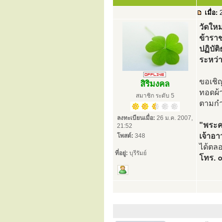
เมื่อ:
2
วัดให
ข้ารา
ปฏิบัต
ระหว่
ขอเชิญ
สิริมงคล
ทอดผ้า
สมาชิก ระดับ 5
ตามกำล
ลงทะเบียนเมื่อ:
26 ม.ค. 2007,
"พระค
21:52
เจ้าอ
โพสต์:
348
ได้ตลอ
ที่อยู่:
บุรีรัมย์
โทร.