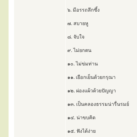
๖. มีอรรถลึกซึ้ง
๗. สบายหู
๘. จับใจ
๙. ไม่ยกตน
๑๐. ไม่ข่มท่าน
๑๑. เยือกเย็นด้วยกรุณา
๑๒. ผ่องแผ้วด้วยปัญญา
๑๓. เป็นคลองธรรมน่ารื่นรมย์
๑๔. น่าขบคิด
๑๕. ฟังได้ง่าย