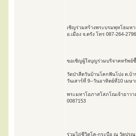
เชิญร่วมสร้างพระบรมพุทโธมหา
อ.เมือง จ.ตรัง โทร 087-264-279
ขอเชิญผู้ใจบุญร่วมบริจาคทรัพย์ซื
วัดป่าสีตวันบ้านโคกฟันโปง ต.บ้า
วันเสาร์ที่ 9--วันอาทิตย์ที่10 เม
พระมหาโอภาสโสภโณเจ้าอาวาสวัด
0087153
ร่วมไถ่ชีวิตโค-กระบือ ณ วัดปุรณ