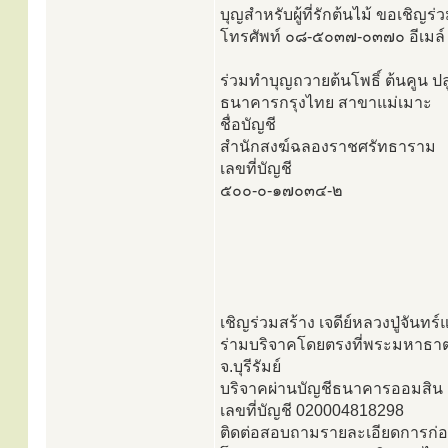
บุญสำหรับผู้ที่รักต้นไม้ ขอเชิญ
โทรศัพท์ ๐๘-๕๐๓๗-๐๓๗๐ อีเมล
ร่วมทำบุญถวายต้นโพธิ์ ต้นคูน ปลู
ธนาคารกรุงไทย สาขาแม่เมาะ
ชื่อบัญชี
สำนักสงฆ์ฉลองราชศรัทธาราม
เลขที่บัญชี
๕๐๐-๐-๑๗๐๓๔-๒
เชิญร่วมสร้าง เจดีย์หลวงปู่จันทร์แ
ร่ามบริจาคโดยตรงที่พระมหาธาตุร
จ.บุรีรัมย์
บริจาคผ่านบัญชีธนาคารออมสิน สา
เลขที่บัญชี 020004818298
ติดต่อสอบถามรายละเอียดการก่อ