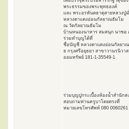
เพื่อบรรจุพระบรมสารีริกฐาตุของ
พระธรรมของพระพุทธองค์
และ พระอรหันตธาตุสายหลวงปู่ม
หลวงตาแตงอ่อนกัลยาณธัมโม
ณ วัดกัลยาณธัมโม
บ้านหนองนาหาร สมสนุก นาซอ 
ร่วมทำบุญได้ที่
ชื่อบัญชี หลวงตาแตงอ่อนกัลยา
ธ กรุงศรีอยุธยา สาขาวานรนิวาส
ออมทรัพย์ 181-1-35549-1
ร่วมบุญปูกระเบื้องห้องน้ำสำนัก
สอบถามท่านครูบาโดยตรงที่
หมายเลขโทรศัพท์ 080 0060261