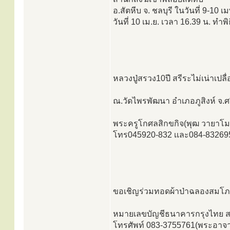
อ.สัตหีบ จ. ชลบุรี ในวันที่ 9-
วันที่ 10 เม.ย. เวลา 16.39 น. ท
หลวงปู่สรวง10ปี สรีระไม่เน่าเ
ณ.วัดไพรพัฒนา อำเภอภูสิงห์ จ.ศ
พระครูโกศลสิกขกิจ(พุฒ วายาโม
โทร045920-832 เเละ084-83269
ขอเชิญร่วมทอดผ้าป่าฉลองสมโภชศ
หมายเลขบัญชีธนาคารกรุงไทย สาข
โทรศัพท์ 083-3755761(พระอาจาร