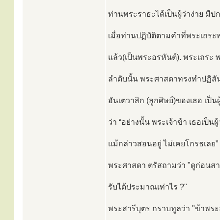
ท่านพระราธะได้เป็นผู้ว่าง่าย ม
เมื่อท่านปฏิบัติตามคำที่พระเถระพ
แล้ว(เป็นพระอรหันต์). พระเถระ 
ลำดับนั้น พระศาสดาทรงทำปฏิสันถ
อันเตวาสิก (ลูกศิษย์)ของเธอ เป็น
ว่า “อย่างนั้น พระเจ้าข้า เธอเป็นผ
แม้กล่าวสอนอยู่ ไม่เคยโกรธเลย”
พระศาสดา ตรัสถามว่า "ดูก่อนสารีบ
รับได้ประมาณเท่าไร ?"
พระสารีบุตร กราบทูลว่า "ข้าพระอ