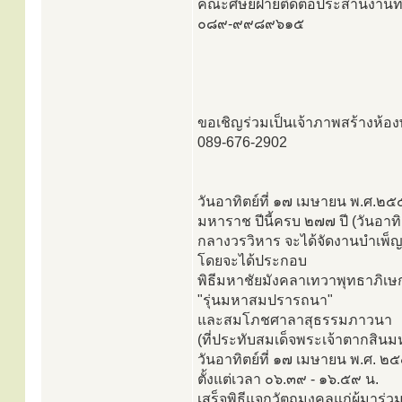
คณะศิษย์ฝ่ายติดต่อประสานงาน
๐๘๙-๙๙๘๙๖๑๕
ขอเชิญร่วมเป็นเจ้าภาพสร้างห้
089-676-2902
วันอาทิตย์ที่ ๑๗ เมษายน พ.ศ.
มหาราช ปีนี้ครบ ๒๗๗ ปี (วันอาท
กลางวรวิหาร จะได้จัดงานบำเพ็ญ
โดยจะได้ประกอบ
พิธีมหาชัยมังคลาเทวาพุทธาภิเษ
"รุ่นมหาสมปรารถนา"
และสมโภชศาลาสุธรรมภาวนา
(ที่ประทับสมเด็จพระเจ้าตากสิน
วันอาทิตย์ที่ ๑๗ เมษายน พ.ศ. ๒
ตั้งแต่เวลา ๐๖.๓๙ - ๑๖.๕๙ น.
เสร็จพิธีแจกวัตถุมงคลแก่ผู้มาร่