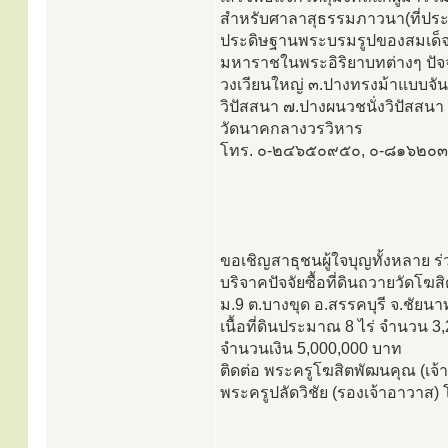
สำหรับศาลาสุธรรมภาวนา(ที่ประทั
ประดิษฐานพระบรมรูปของสมเด็จ
มหาราชในพระอิริยาบทต่างๆ ปัจจ
วงเวียนใหญ่ ๓.ปางทรงม้าแบบจัน
วิปัสสนา ๗.ปางผนวชนั่งวิปัสสน
วัดนาคกลางวรวิหาร
โทร. ๐-๒๔๖๕๐๙๕๐, ๐-๘๑๖๒๐
ขอเชิญสาธุชนผู้ใจบุญทั้งหลาย ร่
บริจาคปัจจัยซื้อที่ดินถวายวัดโฆ
ม.9 ต.บางขุด อ.สรรคบุรี จ.ชัยนา
เนื้อที่ดินประมาณ 8 ไร่ จำนวน 
จำนวนเงิน 5,000,000 บาท
ติดต่อ พระครูโฆสิตพัฒนคุณ (เจ
พระครูปลัดวิชัย (รองเจ้าอาวาส