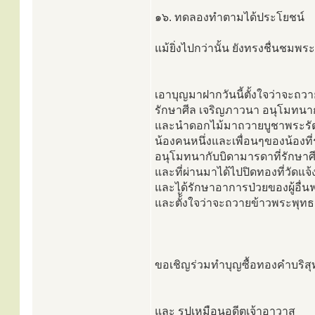
๑๖. ทดลองทำตามได้ประโยชน์
แม้ยิ่งไปกว่านั้น ยังทรงชื่นชมพ
เอาบุญมาฝากวันนี้ตั้งใจว่าจะถ
รักษาศีล เจริญภาวนา อนุโมทนาก
และนำดอกไม้มาถวายบูชาพระรัตน
น้องคนหนึ่งและเพื่อนๆของน้องที่
อนุโมทนากับบิดามารดาที่รักษาศี
และที่ผ่านมาได้ไปปิดทองที่วัดแจ
และได้รักษาอาการป่วยของผู้อื่
และตั้ังใจว่าจะถวายข้าวพระพุทธ
ขอเชิญร่วมทำบุญซื้อทองคำบริสุท
และ รูปเหมือนอดีตเจ้าอาวาส