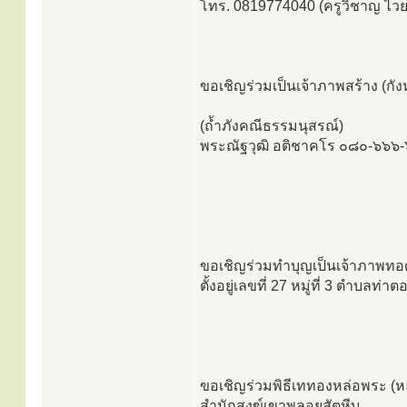
โทร. 0819774040 (ครูวิชาญ ไว
ขอเชิญร่วมเป็นเจ้าภาพสร้าง (กั
(ถ้ำภังคณีธรรมนุสรณ์)
พระณัฐวุฒิ อติชาคโร ๐๘๐-๖๖๖
ขอเชิญร่วมทำบุญเป็นเจ้าภาพทอดผ
ตั้งอยู่เลขที่ 27 หมู่ที่ 3 ตำบ
ขอเชิญร่วมพิธีเททองหล่อพระ (หลวง
สำนักสงฆ์เขาพลอยสัตหีบ