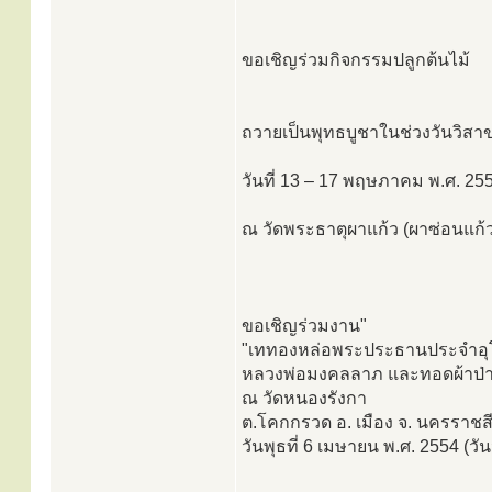
ขอเชิญร่วมกิจกรรมปลูกต้นไม้
ถวายเป็นพุทธบูชาในช่วงวันวิสา
วันที่ 13 – 17 พฤษภาคม พ.ศ. 25
ณ วัดพระธาตุผาแก้ว (ผาซ่อนแก้ว
ขอเชิญร่วมงาน"
"เททองหล่อพระประธานประจำอุ
หลวงพ่อมงคลลาภ และทอดผ้าป่า
ณ วัดหนองรังกา
ต.โคกกรวด อ. เมือง จ. นครราชส
วันพุธที่ 6 เมษายน พ.ศ. 2554 (วันจ