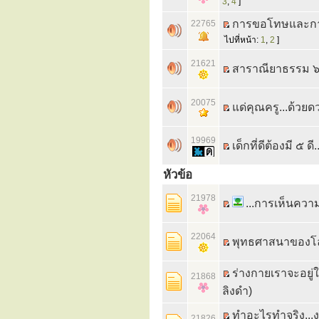
3
,
4
]
การขอโทษและการ
22765
ไปที่หน้า:
1
,
2
]
21621
สาราณียาธรรม ๖ 
20075
แด่คุณครู...ด้วย
19969
เด็กที่ดีต้องมี ๕ ดี
หัวข้อ
21978
...การเห็นความฟ
22064
พุทธศาสนาของโล
ร่างกายเราจะอยู่ใ
21868
ลิงดำ)
ทำอะไรทำจริง...ง
21826