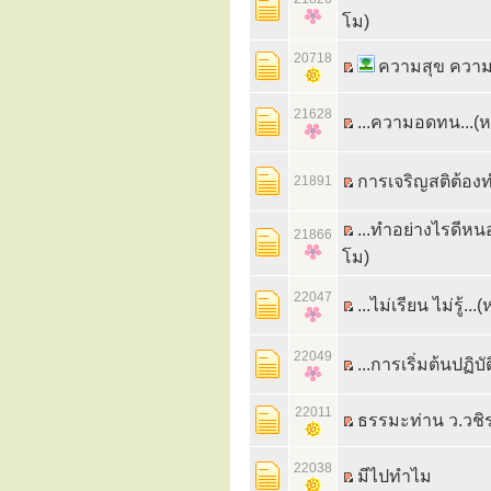
โม)
20718
ความสุข ความท
21628
...ความอดทน...(ห
การเจริญสติต้องท
21891
...ทำอย่างไรดีหน
21866
โม)
22047
...ไม่เรียน ไม่รู้.
22049
...การเริ่มต้นปฏิบั
22011
ธรรมะท่าน ว.วชิร
22038
มีไปทำไม