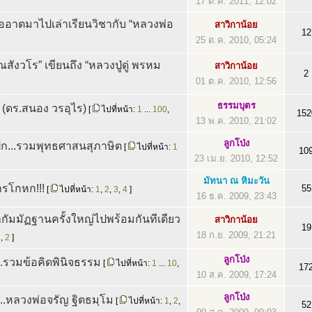
17 ต.ค. 2011, 12:02
ื่ออาตมาไปเล่าเรียนวิชากับ “หลวงพ่อ
สาวิกาน้อย
12
25 ต.ค. 2010, 05:24
สังวโร” เขียนถึง “หลวงปู่ดู่ พรหม
สาวิกาน้อย
2
01 ต.ค. 2010, 12:56
ธรรมบุตร
(ดร.สนอง วรอุไร)
[
ไปที่หน้า:
1
...
100
,
152
13 พ.ค. 2010, 21:02
ลูกโป่ง
ุก...รวมพุทธศาสนสุภาษิต
[
ไปที่หน้า:
1
10
23 เม.ย. 2010, 12:52
มัทนา ณ หิมะวัน
ารโกหก!!!
55
[
ไปที่หน้า:
1
,
2
,
3
,
4
]
16 ธ.ค. 2009, 23:43
กัมมัฏฐานครั้งใหญ่ไปพร้อมกันทีเดียว
สาวิกาน้อย
19
18 ก.ย. 2009, 21:21
1
,
2
]
ลูกโป่ง
..รวมข้อคิดพินิจธรรม
[
ไปที่หน้า:
1
...
10
,
17
10 ส.ค. 2009, 17:24
ลูกโป่ง
..หลวงพ่อจรัญ ฐิตธมฺโม
[
ไปที่หน้า:
1
,
2
,
52