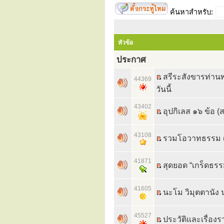
ค้นหาสำหรับ:
หัวข้อ
ประกาศ
สรีระสังขารท่านพ
44369
วันนี้
43402
อุปกิเลส ๑๖ ข้อ 
43108
รวมโอวาทธรรม 
41871
สุดยอด “เกร็ดธรร
41605
นะโม วิมุตตานัง นะ
45527
ประวัติและเรื่อง