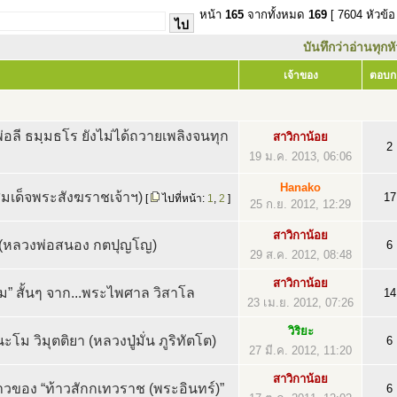
หน้า
165
จากทั้งหมด
169
[ 7604 หัวข้อ
บันทึกว่าอ่านทุกห
เจ้าของ
ตอบก
่อลี ธมฺมธโร ยังไม่ได้ถวายเพลิงจนทุก
สาวิกาน้อย
2
19 ม.ค. 2013, 06:06
Hanako
(สมเด็จพระสังฆราชเจ้าฯ)
17
[
ไปที่หน้า:
1
,
2
]
25 ก.ย. 2012, 12:29
สาวิกาน้อย
(หลวงพ่อสนอง กตปุญโญ)
6
29 ส.ค. 2012, 08:48
สาวิกาน้อย
ม” สั้นๆ จาก...พระไพศาล วิสาโล
14
23 เม.ย. 2012, 07:26
วิริยะ
โม วิมุตติยา (หลวงปู่มั่น ภูริทัตโต)
6
27 มี.ค. 2012, 11:20
สาวิกาน้อย
ราวของ “ท้าวสักกเทวราช (พระอินทร์)”
6