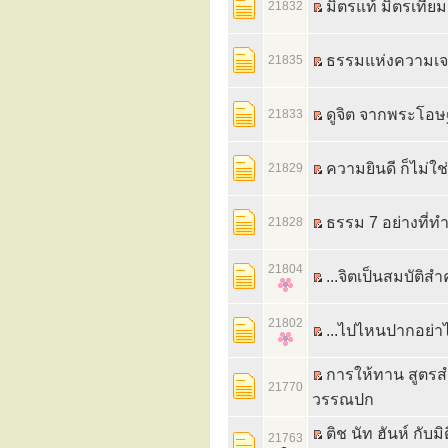
มิตรแท้ มิตรเทีย
21832
ธรรมแห่งความเจร
21835
ดูจิต จากพระโอษฐ
21833
ความยินดี ก็ไม่ใช่
21829
ธรรม 7 อย่างที่ทำให
21828
21804
...จิตเป็นสมบัติสำ
21802
...ไปไหนปากอย่าไ
การให้ทาน สูตรสำ
21770
วรรณปก
ติช นัท ฮันห์ กั
21763