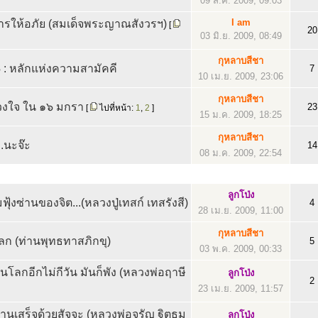
09 ส.ค. 2009, 09:03
I am
ให้อภัย (สมเด็จพระญาณสังวรฯ)
[
20
03 มิ.ย. 2009, 08:49
กุหลาบสีชา
: หลักแห่งความสามัคคี
7
10 เม.ย. 2009, 23:06
กุหลาบสีชา
ดวงใจ ใน ๑๖ มกรา
23
[
ไปที่หน้า:
1
,
2
]
15 ม.ค. 2009, 18:25
กุหลาบสีชา
...นะจ๊ะ
14
08 ม.ค. 2009, 22:54
ลูกโป่ง
ุ้งซ่านของจิต...(หลวงปู่เทสก์ เทสรังสี)
4
28 เม.ย. 2009, 11:00
กุหลาบสีชา
ก (ท่านพุทธทาสภิกขุ)
5
03 พ.ค. 2009, 00:33
นโลกอีกไม่กีวัน มันก็พัง (หลวงพ่อฤาษี
ลูกโป่ง
2
23 เม.ย. 2009, 11:57
านเสร็จด้วยสัจจะ (หลวงพ่อจรัญ ฐิตธมฺ
ลูกโป่ง