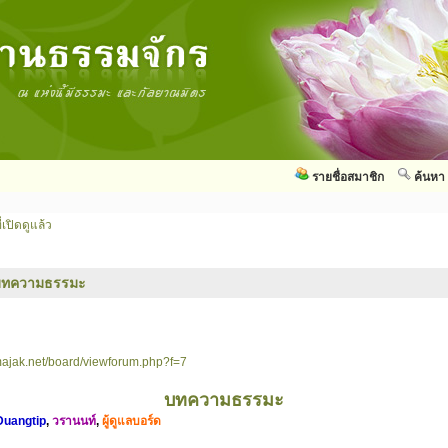
รายชื่อสมาชิก
ค้นหา
่เปิดดูแล้ว
บทความธรรมะ
ajak.net/board/viewforum.php?f=7
บทความธรรมะ
Duangtip
,
วรานนท์
,
ผู้ดูแลบอร์ด