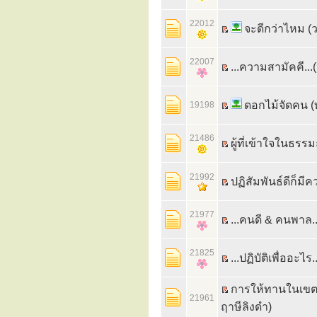
22012
จะดีกว่าไหม (ว
22007
...ความสามัคคี..
ดอกไม้จัดคน (
19198
21486
ผู้ที่เข้าใจในธรร
21992
ปฏิสัมพันธ์ดีก็มีค
21977
...คนดี & คนพาล.
21825
...ปฏิบัติเพื่ออะไร
การให้ทานในเข
21961
ฤาษีลิงดำ)