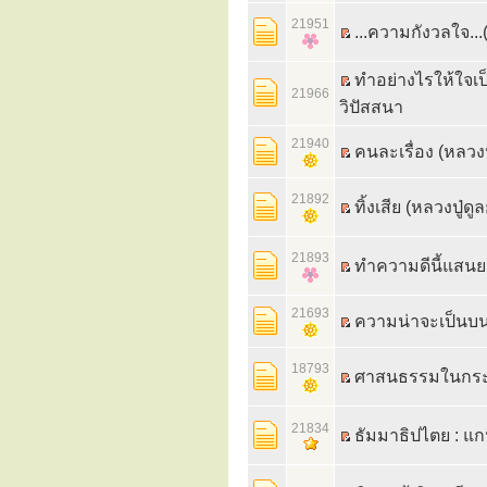
21951
...ความกังวลใจ..
ทำอย่างไรให้ใจเ
21966
วิปัสสนา
21940
คนละเรื่อง (หลวงปู
21892
ทิ้งเสีย (หลวงปู่ดู
21893
ทำความดีนี้แสนย
21693
ความน่าจะเป็นบนเ
18793
ศาสนธรรมในกระแ
21834
ธัมมาธิปไตย : 