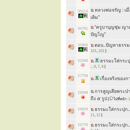
หลวงพ่อจรัญ : เม
35214
เดิม”
“ครูบาบุญชุ่ม ญาณ
34781
ปัญโญ”
ตอบ..ปัญหาธรรม 
31664
101
,
102
]
ธรรมะใส่กระป
31048
...
6
,
7
,
8
]
27759
เรื่องจริงของก
การสูญเสียพระป่า
25698
ถึง ๕ รูป
[
ไปที่หน้า:
ธรรมะใส่กระปุก.
24828
11
,
12
]
ธรรมะใส่กระปุก..
24776