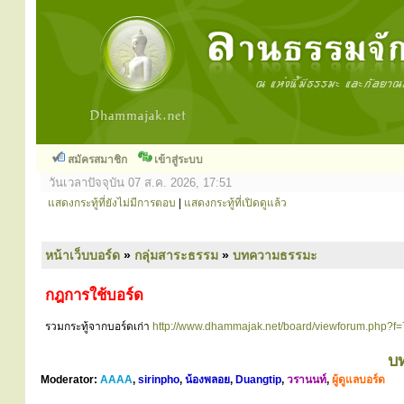
สมัครสมาชิก
เข้าสู่ระบบ
วันเวลาปัจจุบัน 07 ส.ค. 2026, 17:51
แสดงกระทู้ที่ยังไม่มีการตอบ
|
แสดงกระทู้ที่เปิดดูแล้ว
หน้าเว็บบอร์ด
»
กลุ่มสาระธรรม
»
บทความธรรมะ
กฎการใช้บอร์ด
รวมกระทู้จากบอร์ดเก่า
http://www.dhammajak.net/board/viewforum.php?f=
บ
Moderator:
AAAA
,
sirinpho
,
น้องพลอย
,
Duangtip
,
วรานนท์
,
ผู้ดูแลบอร์ด