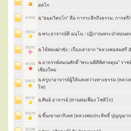
สสโก
“ธมฺมวิตกฺโก” คือ การระลึกถึงธรรม, การตร
47066
35013
พระอาจารย์ดี ฉนฺโน : ปฏิภาณพระป่าสอนค
50247
ไข้พ่อเฒ่าซัง : เรื่องเล่าจาก “หลวงพ่อสมศรี อั
อาถรรพ์สมณศักดิ์ “พระนพีสีพิศาลคุณ” ราช
46163
เชียงใหม่
ครูบาอาจารย์ผู้ให้แสงสว่างทางธรรม (หลวงพ
26472
โท)
59747
ศิษย์ อาจารย์ (ท่านพ่อเฟื่อง โชติโก)
50379
ขึ้นเขาเผากิเลส (หลวงพ่อประสิทธิ์ ปุญญมา
35186