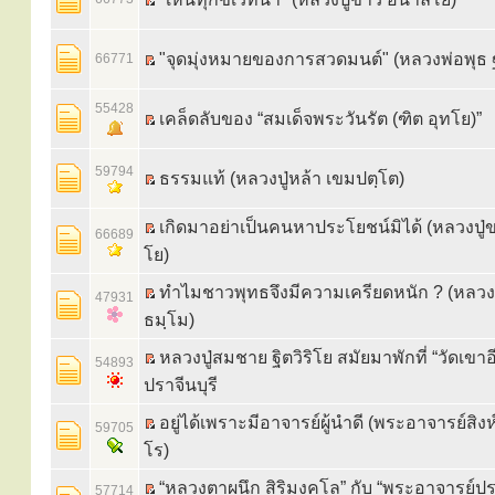
"จุดมุ่งหมายของการสวดมนต์" (หลวงพ่อพุธ 
66771
55428
เคล็ดลับของ “สมเด็จพระวันรัต (ฑิต อุทโย)”
59794
ธรรมแท้ (หลวงปู่หล้า เขมปตฺโต)
เกิดมาอย่าเป็นคนหาประโยชน์มิได้ (หลวงปู
66689
โย)
ทำไมชาวพุทธจึงมีความเครียดหนัก ? (หลวงพ
47931
ธมฺโม)
หลวงปู่สมชาย ฐิตวิริโย สมัยมาพักที่ “วัดเขาอี
54893
ปราจีนบุรี
อยู่ได้เพราะมีอาจารย์ผู้นำดี (พระอาจารย์สิง
59705
โร)
“หลวงตาผนึก สิริมงฺคโล” กับ “พระอาจารย์ป
57714