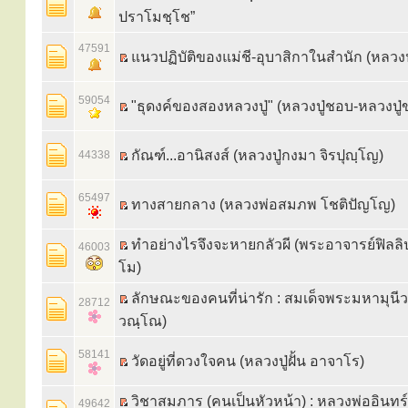
ปราโมชฺโช”
47591
แนวปฏิบัติของแม่ชี-อุบาสิกาในสำนัก (หลวงปู
59054
"ธุดงค์ของสองหลวงปู่" (หลวงปู่ชอบ-หลวงปู่
กัณฑ์...อานิสงส์ (หลวงปู่กงมา จิรปุญฺโญ)
44338
65497
ทางสายกลาง (หลวงพ่อสมภพ โชติปัญโญ)
ทำอย่างไรจึงจะหายกลัวผี (พระอาจารย์ฟิลล
46003
โม)
ลักษณะของคนที่น่ารัก : สมเด็จพระมหามุนีวง
28712
วณฺโณ)
58141
วัดอยู่ที่ดวงใจคน (หลวงปู่ฝั้น อาจาโร)
วิชาสมภาร (คนเป็นหัวหน้า) : หลวงพ่ออินทร์
49642