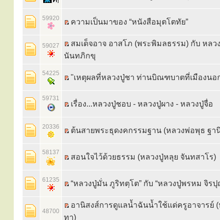
59920
ความเป็นมาของ “หนังสือมุตโตทัย”
สมเด็จอาจ อาสโภ (พระพิมลธรรม) กับ หลว
59027
นันทภิกขุ
54225
"เหตุผลที่หลวงปู่ชา ท่านบิณฑบาตที่เมืองนอ
59731
เรื่อง...หลวงปู่ชอบ - หลวงปู่ผาง - หลวงปู่จื่อ
20336
ต้นสายพระธุดงคกรรมฐาน (หลวงพ่อพุธ ฐาน
58137
สอนใจไว้ด้วยธรรม (หลวงปู่หลุย จันทสาโร)
61235
“หลวงปู่มั่น ภูริทตฺโต” กับ “หลวงปู่พรหม จิรป
อานิสงส์การดูแลน้ำฉันน้ำใช้แด่ครูอาจารย์ (
48700
ทา)