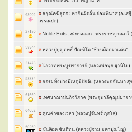
“พระอริยสงฆ์” กับ “พญานาค”
สกุณัคฆีสูตร : หากินผิดถิ่น ย่อมพินาศ (อ.เสฐ
63902
วรรณปก)
27180
Noble Exits : ๘ ทางออก : พระราชญาณกวี 
59344
หลวงปู่บุญฤทธิ์ ปัณฑิโต “ช้างเผือกผาแด่น”
21473
โอวาทพระบูรพาจารย์ (หลวงพ่อพุธ ฐานิโย)
58834
ธรรมทั้งปวงมีเหตุมีปัจจัย (หลวงพ่อกัณหา ส
61569
เทศนาฌาปนกิจวิภาค (พระอุบาลีคุณูปมาจาร
64052
คุณค่าของเวลา (หลวงปู่จันทร์ กุสโล)
50260
ขันติอด ขันติทน (หลวงปู่จาม มหาปุญฺโญ)