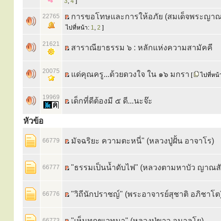
3
,
4
]
การขอโทษและการให้อภัย (สมเด็จพระญาณ
22765
ไปที่หน้า:
1
,
2
]
21621
สาราณียาธรรม ๖ : หลักแห่งความสามัคคี
20075
แด่คุณครู...ด้วยดวงใจ ใน ๑๖ มกรา
[
ไปที่หน้
19969
เด็กที่ดีต้องมี ๕ ดี...นะจ๊ะ
หัวข้อ
มัจฉริยะ ความตะหนี่" (หลวงปู่ฝั้น อาจาโร)
66779
"ธรรมเป็นน้ำดับไฟ" (หลวงตามหาบัว ญาณส
66777
"วิถีนักปราชญ์" (พระอาจารย์สุชาติ อภิชาโต
66776
"เห็นทุกขเวทนา" (หลวงปู่ขาว อนาลโย)
66773