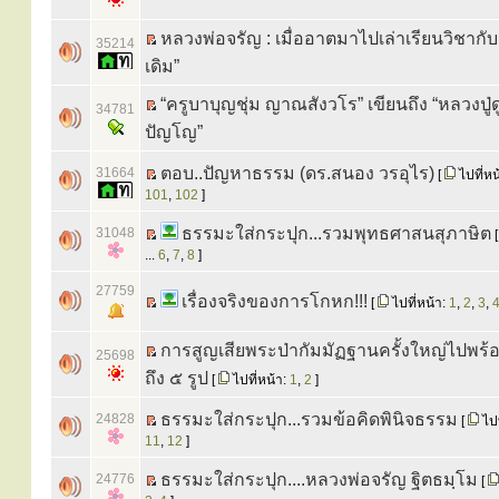
หลวงพ่อจรัญ : เมื่ออาตมาไปเล่าเรียนวิชากั
35214
เดิม”
“ครูบาบุญชุ่ม ญาณสังวโร” เขียนถึง “หลวงปู่ด
34781
ปัญโญ”
ตอบ..ปัญหาธรรม (ดร.สนอง วรอุไร)
31664
[
ไปที่หน
101
,
102
]
ธรรมะใส่กระปุก...รวมพุทธศาสนสุภาษิต
31048
...
6
,
7
,
8
]
27759
เรื่องจริงของการโกหก!!!
[
ไปที่หน้า:
1
,
2
,
3
,
การสูญเสียพระป่ากัมมัฏฐานครั้งใหญ่ไปพร้อ
25698
ถึง ๕ รูป
[
ไปที่หน้า:
1
,
2
]
ธรรมะใส่กระปุก...รวมข้อคิดพินิจธรรม
24828
[
ไปท
11
,
12
]
ธรรมะใส่กระปุก....หลวงพ่อจรัญ ฐิตธมฺโม
24776
[