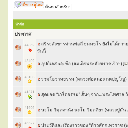
ค้นหาสำหรับ:
หัวข้อ
ประกาศ
สรีระสังขารท่านพ่อลี ธมฺมธโร ยังไม่ได้ถวา
44369
วันนี้
43402
อุปกิเลส ๑๖ ข้อ (สมเด็จพระสังฆราชเจ้าฯ)
[
43108
รวมโอวาทธรรม (หลวงพ่อสนอง กตปุญโญ)
41871
สุดยอด “เกร็ดธรรม” สั้นๆ จาก...พระไพศาล 
41605
นะโม วิมุตตานัง นะโม วิมุตติยา (หลวงปู่มั่น 
45527
ประวัติและเรื่องราวของ “ท้าวสักกเทวราช (พ