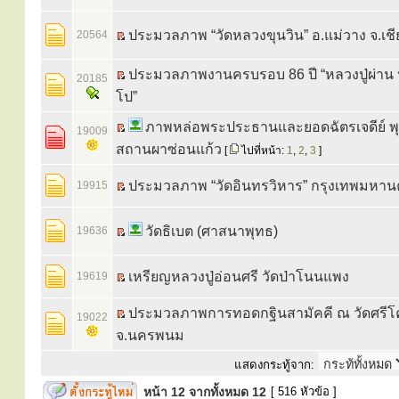
ประมวลภาพ “วัดหลวงขุนวิน” อ.แม่วาง จ.เชี
20564
ประมวลภาพงานครบรอบ 86 ปี “หลวงปู่ผ่าน
20185
โป”
ภาพหล่อพระประธานและยอดฉัตรเจดีย์ 
19009
สถานผาซ่อนแก้ว
[
ไปที่หน้า:
1
,
2
,
3
]
ประมวลภาพ “วัดอินทรวิหาร” กรุงเทพมหา
19915
วัดธิเบต (ศาสนาพุทธ)
19636
เหรียญหลวงปู่อ่อนศรี วัดป่าโนนแพง
19619
ประมวลภาพการทอดกฐินสามัคคี ณ วัดศรีโค
19022
จ.นครพนม
แสดงกระทู้จาก:
หน้า
12
จากทั้งหมด
12
[ 516 หัวข้อ ]