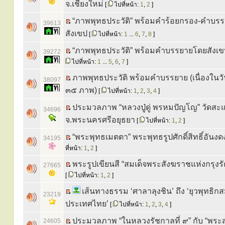
จ.เชียงใหม่
[
ไปที่หน้า:
1
,
2
]
“ภาพพุทธประวัติ” พร้อมคำร้อยกรอง-คำบร
39613
สังเขป
[
ไปที่หน้า:
1
...
6
,
7
,
8
]
“ภาพพุทธประวัติ” พร้อมคำบรรยายโดยสังเ
39272
ไปที่หน้า:
1
...
5
,
6
,
7
]
ภาพพุทธประวัติ พร้อมคำบรรยาย (เนื่องในว
38097
๓๕ ภาพ)
[
ไปที่หน้า:
1
,
2
,
3
,
4
]
ประมวลภาพ “หลวงปู่ดู่ พรหมปัญโญ” วัดสะ
34696
จ.พระนครศรีอยุธยา
[
ไปที่หน้า:
1
,
2
]
“พระพุทธเมตตา” พระพุทธรูปศักดิ์สิทธิ์อันงดง
34195
ที่หน้า:
1
,
2
]
พระรูปเขียนสี “สมเด็จพระสังฆราชแห่งกรุงร
27665
[
ไปที่หน้า:
1
,
2
]
เส้นทางธรรม ‘ศาลาลุงชิน’ ถึง ‘ยุวพุทธิ
23219
ประเทศไทย’
[
ไปที่หน้า:
1
,
2
,
3
,
4
]
ประมวลภาพ “ในหลวงรัชกาลที่ ๙” กับ “พระส
24605