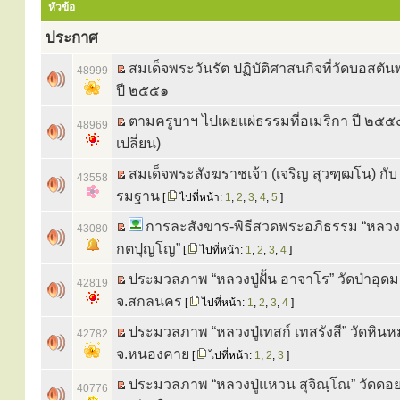
หัวข้อ
ประกาศ
สมเด็จพระวันรัต ปฏิบัติศาสนกิจที่วัดบอสต
48999
ปี ๒๕๕๑
ตามครูบาฯ ไปเผยแผ่ธรรมที่อเมริกา ปี ๒๕๕
48969
เปลี่ยน)
สมเด็จพระสังฆราชเจ้า (เจริญ สุวฑฺฒโน) กั
43558
รมฐาน
[
ไปที่หน้า:
1
,
2
,
3
,
4
,
5
]
การละสังขาร-พิธีสวดพระอภิธรรม “หลว
43080
กตปุญโญ”
[
ไปที่หน้า:
1
,
2
,
3
,
4
]
ประมวลภาพ “หลวงปู่ฝั้น อาจาโร” วัดป่าอุ
42819
จ.สกลนคร
[
ไปที่หน้า:
1
,
2
,
3
,
4
]
ประมวลภาพ “หลวงปู่เทสก์ เทสรังสี” วัดหินห
42782
จ.หนองคาย
[
ไปที่หน้า:
1
,
2
,
3
]
ประมวลภาพ “หลวงปู่แหวน สุจิณฺโณ” วัดดอยแ
40776