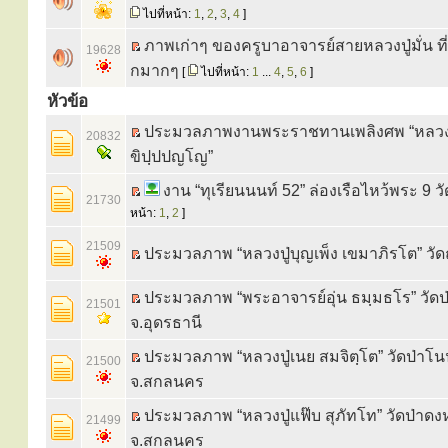
ไปที่หน้า:
1
,
2
,
3
,
4
]
ภาพเก่าๆ ของครูบาอาจารย์สายหลวงปู่มั่น ที
19628
กมากๆ
[
ไปที่หน้า:
1
...
4
,
5
,
6
]
หัวข้อ
ประมวลภาพงานพระราชทานเพลิงศพ “หลวง
20832
ขิปฺปปญโญ”
งาน “ทุเรียนนนท์ 52” ล่องเรือไหว้พระ 9 วัด
21730
หน้า:
1
,
2
]
21509
ประมวลภาพ “หลวงปู่บุญเพ็ง เขมาภิรโต” วั
ประมวลภาพ “พระอาจารย์อุ่น ธมฺมธโร” วัดป่
21501
จ.อุดรธานี
ประมวลภาพ “หลวงปู่เนย สมจิตฺโต” วัดป่า
21500
จ.สกลนคร
ประมวลภาพ “หลวงปู่แฟ๊บ สุภัทโท” วัดป่าด
21499
จ.สกลนคร