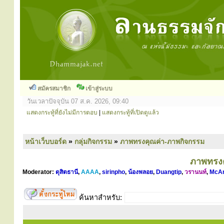
สมัครสมาชิก
เข้าสู่ระบบ
วันเวลาปัจจุบัน 07 ส.ค. 2026, 09:40
แสดงกระทู้ที่ยังไม่มีการตอบ
|
แสดงกระทู้ที่เปิดดูแล้ว
หน้าเว็บบอร์ด
»
กลุ่มกิจกรรม
»
ภาพทรงคุณค่า-ภาพกิจกรรม
ภาพทรงค
Moderator:
ดุสิตธานี
,
AAAA
,
sirinpho
,
น้องพลอย
,
Duangtip
,
วรานนท์
,
McA
ค้นหาสำหรับ: