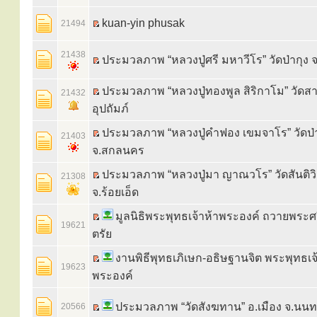
kuan-yin phusak
21494
21438
ประมวลภาพ “หลวงปู่ศรี มหาวีโร” วัดป่ากุง จ
ประมวลภาพ “หลวงปู่ทองพูล สิริกาโม” วัดสา
21432
อุปถัมภ์
ประมวลภาพ “หลวงปู่คำฟอง เขมจาโร” วัดป
21403
จ.สกลนคร
ประมวลภาพ “หลวงปู่มา ญาณวโร” วัดสันติวิ
21308
จ.ร้อยเอ็ด
มูลนิธิพระพุทธเจ้าห้าพระองค์ ถวายพระศ
19621
ตรัย
งานพิธีพุทธเภิเษก-อธิษฐานจิต พระพุทธเจ
19623
พระองค์
ประมวลภาพ “วัดสังฆทาน” อ.เมือง จ.นนทบ
20566