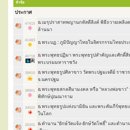
หัวข้อ
ประกาศ
เมรุปราสาทพญานกหัสดีลิงค์ พิธีถวายเพลิ
47415
ล้านนา
41483
พระบฏ : ภูมิปัญญาไทยในจิตรกรรมไทยประ
พระพุทธปฏิมา พระพุทธรูปสำคัญและศักดิ์สิท
40716
พระบรมมหาราชวัง
พระพุทธรูปศิลาขาว วัดพระปฐมเจดีย์ ราชว
39910
จ.นครปฐม
พระพุทธสกลสีมามงคล หรือ “หลวงพ่อขาว” 
38901
พิทักษ์ปุณณาราม
พระพุทธรูปแห่งบามิยัน และพระคัมภีร์พุทธเก่
34022
ในโลก
ตำนาน “ยักษ์วัดแจ้ง-ยักษ์วัดโพธิ์” และตำนา
26201