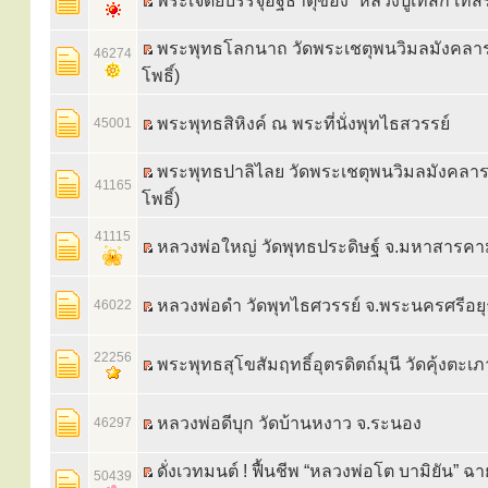
พระเจดีย์บรรจุอัฐิธาตุของ “หลวงปู่เทสก์ เทสร
พระพุทธโลกนาถ วัดพระเชตุพนวิมลมังคลาร
46274
โพธิ์)
พระพุทธสิหิงค์ ณ พระที่นั่งพุทไธสวรรย์
45001
พระพุทธปาลิไลย วัดพระเชตุพนวิมลมังคลาร
41165
โพธิ์)
41115
หลวงพ่อใหญ่ วัดพุทธประดิษฐ์ จ.มหาสารคา
หลวงพ่อดำ วัดพุทไธศวรรย์ จ.พระนครศรีอย
46022
22256
พระพุทธสุโขสัมฤทธิ์อุตรดิตถ์มุนี วัดคุ้งตะเภ
หลวงพ่อดีบุก วัดบ้านหงาว จ.ระนอง
46297
ดั่งเวทมนต์ ! ฟื้นชีพ “หลวงพ่อโต บามิยัน” ฉ
50439