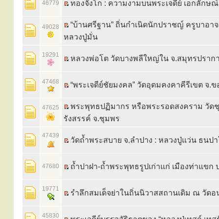
ทองจังโก : ความงามบนพระเจดีย์ เอกลักษณ
46779
“บ้านศรีฐาน” ถิ่นกำเนิดนักปราชญ์ ครูบาอา
49028
หลวงปู่มั่น
19291
หลวงพ่อโต วัดบางพลีใหญ่ใน จ.สมุทรปราก
47468
“พระเจดีย์ชัยมงคล” วัดอุดมคงคาคีรีเขต จ.
พระพุทธปฏิมากร หรือพระรอดสงคราม วัดช
47625
รังสรรค์ จ.ชุมพร
47439
วัดถ้ำพระสบาย จ.ลำปาง : หลวงปู่แว่น ธนป
ถ้ำปาฝา-ถ้ำพระพุทธรูปเก่าแก่ เมืองท่าแขก
47680
19771
รำลึกสมเด็จย่าในถิ่นนิวาสสถานเดิม ณ วัด
45830