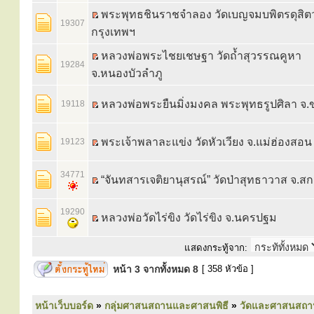
พระพุทธชินราชจำลอง วัดเบญจมบพิตรดุสิ
19307
กรุงเทพฯ
หลวงพ่อพระไชยเชษฐา วัดถ้ำสุวรรณคูหา
19284
จ.หนองบัวลำภู
หลวงพ่อพระยืนมิ่งมงคล พระพุทธรูปศิลา จ
19118
พระเจ้าพลาละแข่ง วัดหัวเวียง จ.แม่ฮ่องสอน
19123
34771
“จันทสารเจติยานุสรณ์” วัดป่าสุทธาวาส จ.
19290
หลวงพ่อวัดไร่ขิง วัดไร่ขิง จ.นครปฐม
แสดงกระทู้จาก:
หน้า
3
จากทั้งหมด
8
[ 358 หัวข้อ ]
หน้าเว็บบอร์ด
»
กลุ่มศาสนสถานและศาสนพิธี
»
วัดและศาสนสถา