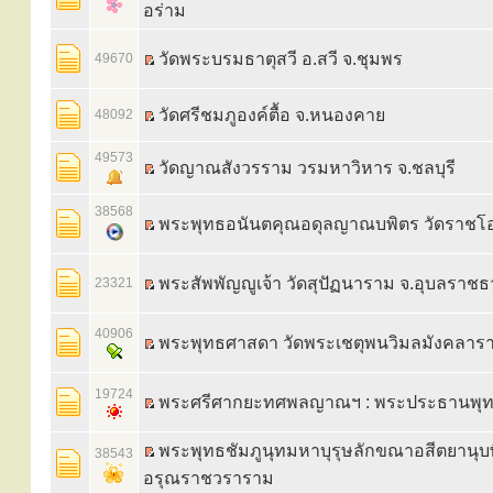
อร่าม
วัดพระบรมธาตุสวี อ.สวี จ.ชุมพร
49670
วัดศรีชมภูองค์ตื้อ จ.หนองคาย
48092
49573
วัดญาณสังวรราม วรมหาวิหาร จ.ชลบุรี
38568
พระพุทธอนันตคุณอดุลญาณบพิตร วัดราช
พระสัพพัญญูเจ้า วัดสุปัฏนาราม จ.อุบลราชธ
23321
40906
พระพุทธศาสดา วัดพระเชตุพนวิมลมังคลาราม 
19724
พระศรีศากยะทศพลญาณฯ : พระประธานพ
พระพุทธชัมภูนุทมหาบุรุษลักขณาอสีตยานุบพ
38543
อรุณราชวราราม