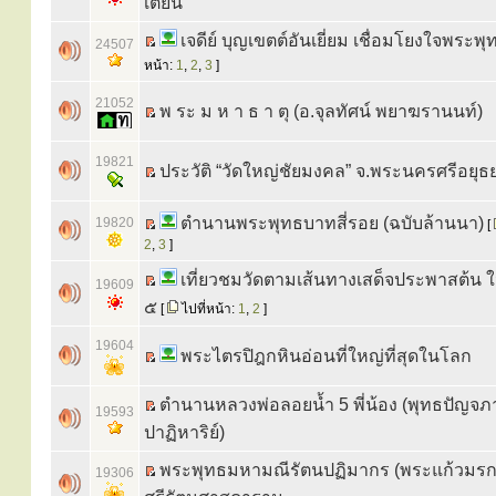
เตียน
เจดีย์ บุญเขตต์อันเยี่ยม เชื่อมโยงใจพระพุ
24507
หน้า:
1
,
2
,
3
]
21052
พ ระ ม ห า ธ า ตุ (อ.จุลทัศน์ พยาฆรานนท์)
19821
ประวัติ “วัดใหญ่ชัยมงคล” จ.พระนครศรีอยุธ
ตำนานพระพุทธบาทสี่รอย (ฉบับล้านนา)
19820
[
2
,
3
]
เที่ยวชมวัดตามเส้นทางเสด็จประพาสต้น ใ
19609
๕
[
ไปที่หน้า:
1
,
2
]
19604
พระไตรปิฎกหินอ่อนที่ใหญ่ที่สุดในโลก
ตำนานหลวงพ่อลอยน้ำ 5 พี่น้อง (พุทธปัญจภา
19593
ปาฏิหาริย์)
พระพุทธมหามณีรัตนปฏิมากร (พระแก้วมรก
19306