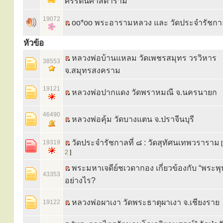
ศรีรัตนศาสดาราม
19072
oo*oo พระอารามหลวง และ วัดประจำรัชกา
หัวข้อ
หลวงพ่อบ้านแหลม วัดเพชรสมุทร วรวิหาร
38553
จ.สมุทรสงคราม
19121
หลวงพ่อปากแดง วัดพราหมณี จ.นครนายก
46490
หลวงพ่อคุ้ม วัดบางแตน จ.ปราจีนบุรี
วัดประจำรัชกาลที่ ๘ : วัดสุทัศนเทพวราราม
19319
2
]
พระมหาเจดีย์ชเวดากอง เกี่ยวข้องกับ “พระพุ
43353
อย่างไร?
หลวงพ่อผาเงา วัดพระธาตุผาเงา จ.เชียงราย
19122