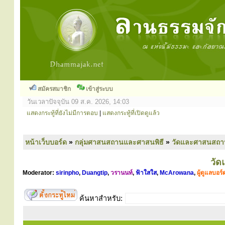
สมัครสมาชิก
เข้าสู่ระบบ
วันเวลาปัจจุบัน 09 ส.ค. 2026, 14:03
แสดงกระทู้ที่ยังไม่มีการตอบ
|
แสดงกระทู้ที่เปิดดูแล้ว
หน้าเว็บบอร์ด
»
กลุ่มศาสนสถานและศาสนพิธี
»
วัดและศาสนสถา
วั
Moderator:
sirinpho
,
Duangtip
,
วรานนท์
,
ฟ้าใสใส
,
McArowana
,
ผู้ดูแลบอร์
ค้นหาสำหรับ: