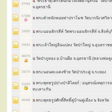
“พระธาตุไตรรัตนกมโลเจติยานุสรณ์” วัดป่าส
47494
จ.อุดรธานี
47396
พระตำหนักคอยท่าปราโมช วัดบวรนิเวศวิห
พระนอนจักรสีห์ วัดพระนอนจักรสีห์ จ.สิงห์บุร
19282
พระเจ้าใหญ่อินแปลง วัดป่าใหญ่ จ.อุบลราชธ
19281
48476
วัดป่าภูทอง อ.บ้านผือ จ.อุดรธานี (หลวงพ่อค
พระนอนตะแคงซ้าย วัดป่าประดู่ จ.ระยอง
19274
พระพุทธรูปปางป่าลิไลยก์ : อนุสรณ์เหตุการ
41164
ทะเลาะกัน
พระพุทธรูปศักดิ์สิทธิ์คู่บ้านคู่เมือง ๖ จังหวัด
46468