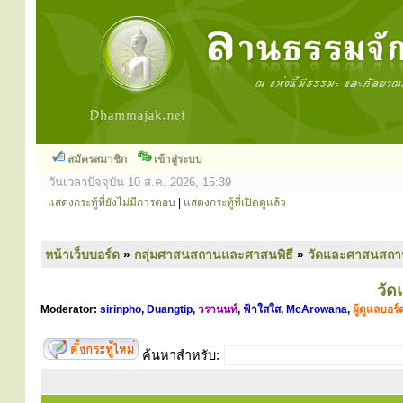
สมัครสมาชิก
เข้าสู่ระบบ
วันเวลาปัจจุบัน 10 ส.ค. 2026, 15:39
แสดงกระทู้ที่ยังไม่มีการตอบ
|
แสดงกระทู้ที่เปิดดูแล้ว
หน้าเว็บบอร์ด
»
กลุ่มศาสนสถานและศาสนพิธี
»
วัดและศาสนสถา
วั
Moderator:
sirinpho
,
Duangtip
,
วรานนท์
,
ฟ้าใสใส
,
McArowana
,
ผู้ดูแลบอร์
ค้นหาสำหรับ: