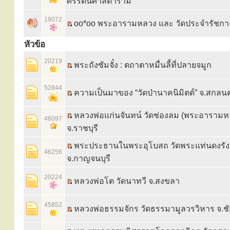
ศรีรัตนศาสดาราม
19072
oo*oo พระอารามหลวง และ วัดประจำรัชกา
หัวข้อ
20219
พระถังซัมจั๋ง : ตถาตาหมื่นลี้ที่ปลายจมูก
52844
ความเป็นมาของ “วัดป่านาคนิมิตต์” จ.สกลน
หลวงพ่อแก่นจันทน์ วัดช่องลม (พระอารามห
46097
จ.ราชบุรี
พระประธานในพระอุโบสถ วัดพระแท่นดงรัง
46256
จ.กาญจนบุรี
20224
หลวงพ่อโต วัดนาทวี จ.สงขลา
45852
หลวงพ่อธรรมจักร วัดธรรมามูลวรวิหาร จ.ช