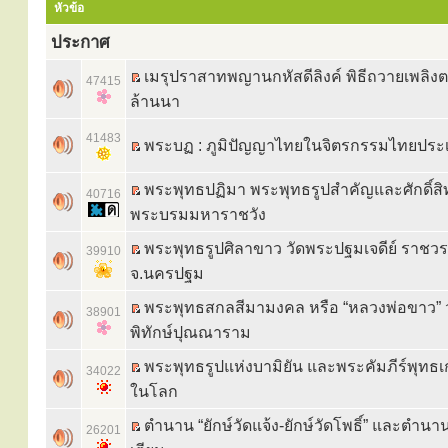
หัวข้อ
ประกาศ
เมรุปราสาทพญานกหัสดีลิงค์ พิธีถวายเพลิ
47415
ล้านนา
41483
พระบฏ : ภูมิปัญญาไทยในจิตรกรรมไทยประ
พระพุทธปฏิมา พระพุทธรูปสำคัญและศักดิ์สิท
40716
พระบรมมหาราชวัง
พระพุทธรูปศิลาขาว วัดพระปฐมเจดีย์ ราชว
39910
จ.นครปฐม
พระพุทธสกลสีมามงคล หรือ “หลวงพ่อขาว” 
38901
พิทักษ์ปุณณาราม
พระพุทธรูปแห่งบามิยัน และพระคัมภีร์พุทธเก่
34022
ในโลก
ตำนาน “ยักษ์วัดแจ้ง-ยักษ์วัดโพธิ์” และตำนา
26201