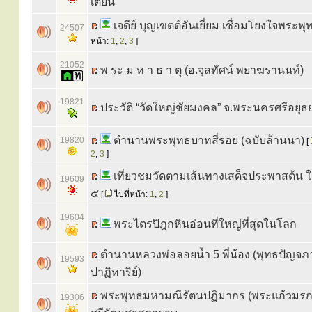
เตียน
เจดีย์ บุญเขตต์อันเยี่ยม เชื่อมโยงใจพระพุ
24507
หน้า:
1
,
2
,
3
]
21052
พ ระ ม ห า ธ า ตุ (อ.จุลทัศน์ พยาฆรานนท์)
19821
ประวัติ “วัดใหญ่ชัยมงคล” จ.พระนครศรีอยุธ
ตำนานพระพุทธบาทสี่รอย (ฉบับล้านนา)
19820
[
2
,
3
]
เที่ยวชมวัดตามเส้นทางเสด็จประพาสต้น ใ
19609
๕
[
ไปที่หน้า:
1
,
2
]
19604
พระไตรปิฎกหินอ่อนที่ใหญ่ที่สุดในโลก
ตำนานหลวงพ่อลอยน้ำ 5 พี่น้อง (พุทธปัญจภา
19593
ปาฏิหาริย์)
พระพุทธมหามณีรัตนปฏิมากร (พระแก้วมรก
19306