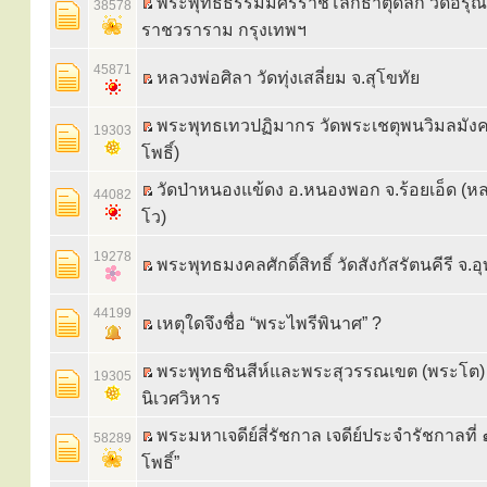
พระพุทธธรรมมิศรราชโลกธาตุดิลก วัดอรุณ
38578
ราชวราราม กรุงเทพฯ
45871
หลวงพ่อศิลา วัดทุ่งเสลี่ยม จ.สุโขทัย
พระพุทธเทวปฏิมากร วัดพระเชตุพนวิมลมังค
19303
โพธิ์)
วัดป่าหนองแข้ดง อ.หนองพอก จ.ร้อยเอ็ด (หลว
44082
โว)
19278
พระพุทธมงคลศักดิ์สิทธิ์ วัดสังกัสรัตนคีรี จ.อุ
44199
เหตุใดจึงชื่อ “พระไพรีพินาศ” ?
พระพุทธชินสีห์และพระสุวรรณเขต (พระโต)
19305
นิเวศวิหาร
พระมหาเจดีย์สี่รัชกาล เจดีย์ประจำรัชกาลที่ 
58289
โพธิ์”