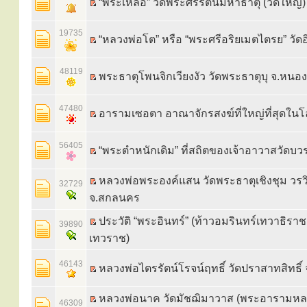
“พระเหลือ” วัดพระศรีรัตนมหาธาตุ (วัดใหญ่)
19735
“หลวงพ่อโต” หรือ “พระศรีอริยเมตไตรย” วัด
48119
พระธาตุโพนจิกเวียงงัว วัดพระธาตุบุ จ.หนอ
47480
อารามเซอตา อาณาจักรสงฆ์ที่ใหญ่ที่สุดใน
56405
“พระตำหนักเดิม” ที่สถิตของเจ้าอาวาสวัดบว
หลวงพ่อพระองค์แสน วัดพระธาตุเชิงชุม วรว
32729
ประวัติ “พระอินทร์” (ท้าวอมรินทร์เทวาธิราช
39890
เทวราช)
46143
หลวงพ่อไตรรัตน์โรจน์ฤทธิ์ วัดปราสาทสิทธิ์ 
หลวงพ่อนาค วัดมัชฌิมาวาส (พระอารามหล
46309