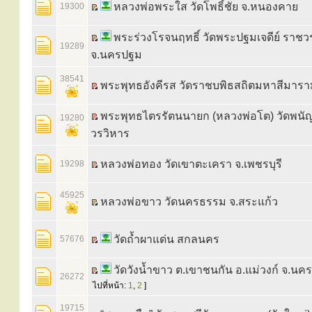
หลวงพ่อพระใส วัดโพธิ์ชัย จ.หนองคาย
19300
พระร่วงโรจนฤทธิ์ วัดพระปฐมเจดีย์ ราช
19289
จ.นครปฐม
38541
พระพุทธอังคีรส วัดราชบพิธสถิตมหาสีมารา
พระพุทธไตรรัตนนายก (หลวงพ่อโต) วัดพนัญ
19280
วรวิหาร
หลวงพ่อทอง วัดเขาตะเครา จ.เพชรบุรี
19298
45925
หลวงพ่อขาว วัดนครธรรม จ.สระแก้ว
วัดถ้ำผาแด่น สกลนคร
57676
วัดวังน้ำขาว ต.เขาชนกัน อ.แม่วงก์ จ.นค
26272
ไปที่หน้า:
1
,
2
]
19715