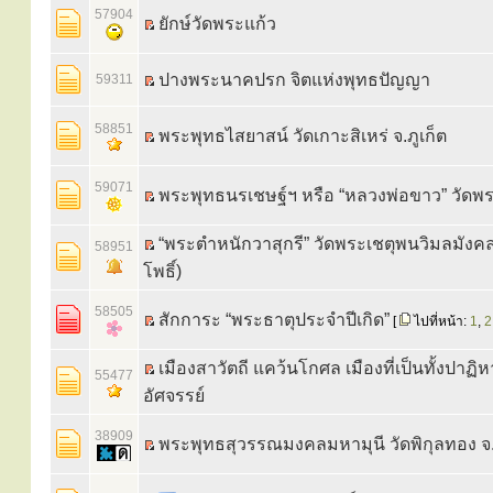
57904
ยักษ์วัดพระแก้ว
ปางพระนาคปรก จิตแห่งพุทธปัญญา
59311
58851
พระพุทธไสยาสน์ วัดเกาะสิเหร่ จ.ภูเก็ต
59071
พระพุทธนรเชษฐ์ฯ หรือ “หลวงพ่อขาว” วัดพร
“พระตำหนักวาสุกรี” วัดพระเชตุพนวิมลมังค
58951
โพธิ์)
58505
สักการะ “พระธาตุประจำปีเกิด”
[
ไปที่หน้า:
1
,
2
เมืองสาวัตถี แคว้นโกศล เมืองที่เป็นทั้งปาฏิห
55477
อัศจรรย์
38909
พระพุทธสุวรรณมงคลมหามุนี วัดพิกุลทอง จ.สิ