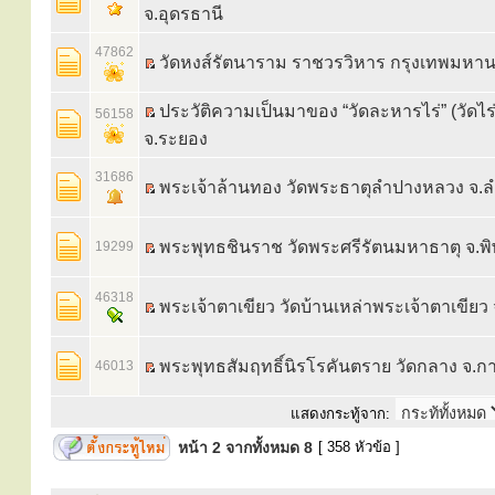
จ.อุดรธานี
47862
วัดหงส์รัตนาราม ราชวรวิหาร กรุงเทพมหา
ประวัติความเป็นมาของ “วัดละหารไร่” (วัดไร่
56158
จ.ระยอง
31686
พระเจ้าล้านทอง วัดพระธาตุลำปางหลวง จ.
พระพุทธชินราช วัดพระศรีรัตนมหาธาตุ จ.พ
19299
46318
พระเจ้าตาเขียว วัดบ้านเหล่าพระเจ้าตาเขียว
พระพุทธสัมฤทธิ์นิรโรคันตราย วัดกลาง จ.กาฬ
46013
แสดงกระทู้จาก:
หน้า
2
จากทั้งหมด
8
[ 358 หัวข้อ ]