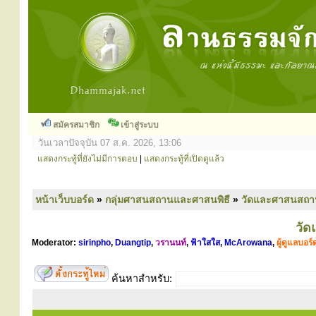
สมัครสมาชิก
เข้าสู่ระบบ
วันเวลาปัจจุบัน 07 ส.ค. 2026, 13:06
แสดงกระทู้ที่ยังไม่มีการตอบ
|
แสดงกระทู้ที่เปิดดูแล้ว
หน้าเว็บบอร์ด
»
กลุ่มศาสนสถานและศาสนพิธี
»
วัดและศาสนสถา
วั
Moderator:
sirinpho
,
Duangtip
,
วรานนท์
,
ฟ้าใสใส
,
McArowana
,
ผู้ดูแลบอร์
ค้นหาสำหรับ: