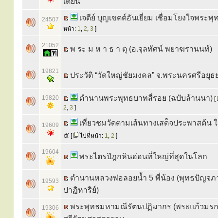
เตียน
เจดีย์ บุญเขตต์อันเยี่ยม เชื่อมโยงใจพระพุ
24507
หน้า:
1
,
2
,
3
]
21052
พ ระ ม ห า ธ า ตุ (อ.จุลทัศน์ พยาฆรานนท์)
19821
ประวัติ “วัดใหญ่ชัยมงคล” จ.พระนครศรีอยุธ
ตำนานพระพุทธบาทสี่รอย (ฉบับล้านนา)
19820
[
2
,
3
]
เที่ยวชมวัดตามเส้นทางเสด็จประพาสต้น ใ
19609
๕
[
ไปที่หน้า:
1
,
2
]
19604
พระไตรปิฎกหินอ่อนที่ใหญ่ที่สุดในโลก
ตำนานหลวงพ่อลอยน้ำ 5 พี่น้อง (พุทธปัญจภา
19593
ปาฏิหาริย์)
พระพุทธมหามณีรัตนปฏิมากร (พระแก้วมรก
19306