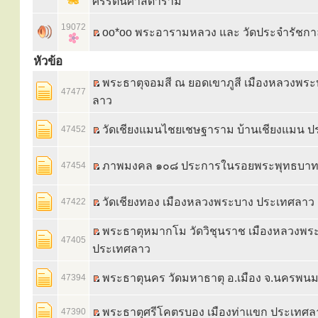
ศรีรัตนศาสดาราม
19072
oo*oo พระอารามหลวง และ วัดประจำรัชกา
หัวข้อ
พระธาตุจอมสี ณ ยอดเขาภูสี เมืองหลวงพร
47477
ลาว
วัดเชียงแมนไชยเชษฐาราม บ้านเชียงแมน 
47452
ภาพมงคล ๑๐๘ ประการในรอยพระพุทธบา
47454
วัดเชียงทอง เมืองหลวงพระบาง ประเทศลาว
47422
พระธาตุหมากโม วัดวิชุนราช เมืองหลวงพร
47405
ประเทศลาว
พระธาตุนคร วัดมหาธาตุ อ.เมือง จ.นครพน
47394
พระธาตุศรีโคตรบอง เมืองท่าแขก ประเทศล
47390