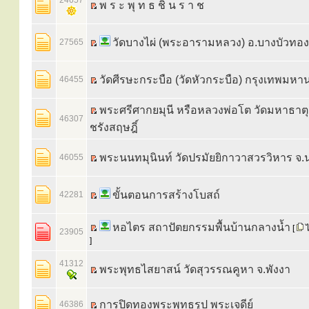
24657
พ ร ะ พุ ท ธ ชิ น ร า ช
วัดบางไผ่ (พระอารามหลวง) อ.บางบัวทอง 
27565
วัดศีรษะกระบือ (วัดหัวกระบือ) กรุงเทพมห
46455
พระศรีศากยมุนี หรือหลวงพ่อโต วัดมหาธาตุ
46307
ชรังสฤษฎิ์
พระนนทมุนินท์ วัดปรมัยยิกาวาสวรวิหาร จ.น
46055
ขั้นตอนการสร้างโบสถ์
42281
หอไตร สถาปัตยกรรมพื้นบ้านกลางน้ำ
[
ไ
23905
]
41312
พระพุทธไสยาสน์ วัดสุวรรณคูหา จ.พังงา
การปิดทองพระพุทธรูป พระเจดีย์
46386