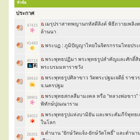
หัวข้อ
ประกาศ
เมรุปราสาทพญานกหัสดีลิงค์ พิธีถวายเพลิ
47415
ล้านนา
41483
พระบฏ : ภูมิปัญญาไทยในจิตรกรรมไทยประ
พระพุทธปฏิมา พระพุทธรูปสำคัญและศักดิ์สิท
40716
พระบรมมหาราชวัง
พระพุทธรูปศิลาขาว วัดพระปฐมเจดีย์ ราชว
39910
จ.นครปฐม
พระพุทธสกลสีมามงคล หรือ “หลวงพ่อขาว” 
38901
พิทักษ์ปุณณาราม
พระพุทธรูปแห่งบามิยัน และพระคัมภีร์พุทธเก่
34022
ในโลก
ตำนาน “ยักษ์วัดแจ้ง-ยักษ์วัดโพธิ์” และตำนา
26201