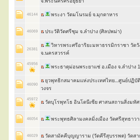
จ.พระนครศรีอยุธยา
พระงา วัดมโนรมย์ จ.มุกดาหาร
46144
ประวัติวัดศรีชุม จ.ลำปาง (ศิลปพม่า)
46069
วิหารพระศรีอาริยะมหาธรรมิกราชา วัดวั
26381
จ.นครสวรรค์
45956
พระธาตุม่อนพระยาแช่ อ.เมือง จ.ลำปาง 1
ยุวพุทธิกสมาคมแห่งประเทศไทย...ศูนย์ปฏิบ
46090
วงจร
45972
วัดบุโรพุทโธ อินโดนีเซีย ศาสนสถานสิ่งมหัศ
พระพุทธศิลามงคลมิ่งเมือง วัดศรีสุทธาวา
46054
วัดสามัคคีบุญญาราม (วัดคีรีสุบรรพต) วัดสาย
46029