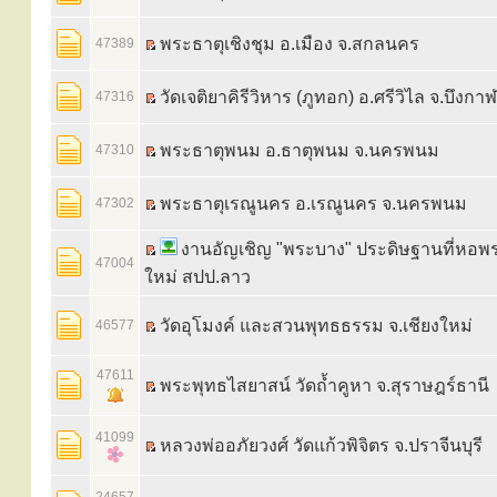
พระธาตุเชิงชุม อ.เมือง จ.สกลนคร
47389
วัดเจติยาคิรีวิหาร (ภูทอก) อ.ศรีวิไล จ.บึงกาฬ
47316
พระธาตุพนม อ.ธาตุพนม จ.นครพนม
47310
พระธาตุเรณูนคร อ.เรณูนคร จ.นครพนม
47302
งานอัญเชิญ "พระบาง" ประดิษฐานที่หอพ
47004
ใหม่ สปป.ลาว
วัดอุโมงค์ และสวนพุทธธรรม จ.เชียงใหม่
46577
47611
พระพุทธไสยาสน์ วัดถ้ำคูหา จ.สุราษฎร์ธานี
41099
หลวงพ่ออภัยวงศ์ วัดแก้วพิจิตร จ.ปราจีนบุรี