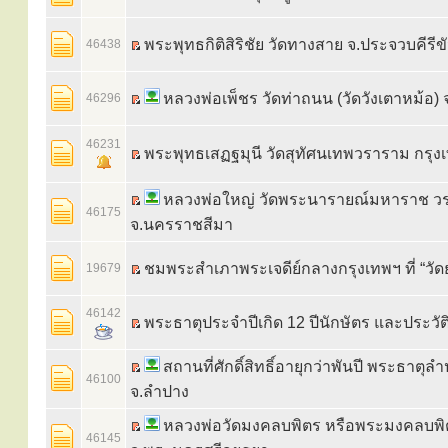
พระพุทธกิติสิริชัย วัดทางสาย จ.ประจวบคีรีขั
46438
หลวงพ่อเพ็ชร วัดท่าถนน (วัดวังเตาหม้อ) จ
46296
46231
พระพุทธเสฏฐมุนี วัดสุทัศนเทพวราราม กรุง
หลวงพ่อใหญ่ วัดพระนารายณ์มหาราช วร
46175
จ.นครราชสีมา
ชมพระสำเภาพระเจดีย์กลางกรุงเทพฯ ที่ “วั
19679
46142
พระธาตุประจำปีเกิด 12 ปีนักษัตร และประวัต
สถานที่ศักดิ์สิทธิ์อายุกว่าพันปี พระธาตุ
46100
จ.ลำปาง
หลวงพ่อวัดมงคลบพิตร หรือพระมงคลบพิ
46145