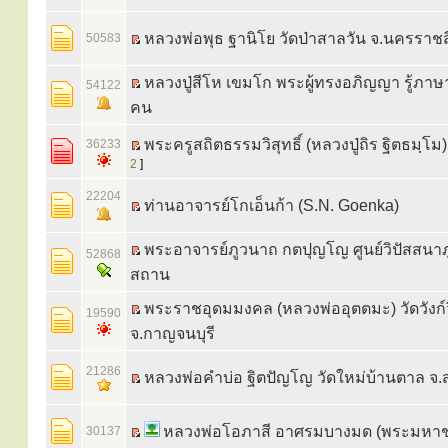
หลวงพ่อพุธ ฐานิโย วัดป่าสาลวัน จ.นครราช
50583
หลวงปู่สีโห เขมโก พระผู้ทรงอภิญญา รู้ภาษ
54122
คน
พระครูสถิตธรรมวิสุทธิ์ (หลวงปู่ถิร ฐิตธมฺโม)
36233
2
]
22204
ท่านอาจารย์โกเอ็นก้า (S.N. Goenka)
พระอาจารย์ภูวนาถ กตปุญโญ ศูนย์วิปัสสน
52868
สถาน
พระราชอุดมมงคล (หลวงพ่ออุตตมะ) วัดวังก์
19590
จ.กาญจนบุรี
21286
หลวงพ่อคำบ่อ ฐิตปัญโญ วัดใหม่บ้านตาล จ
หลวงพ่อโอภาสี อาศรมบางมด (พระมหาช
30137