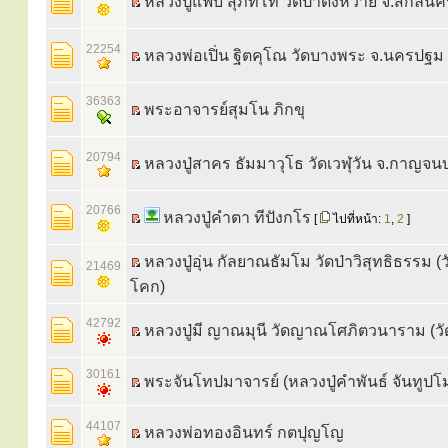
หลวงปู่แฟ๊บ สุภัทโท วัดป่าดงหวาย จ.สกลนค
22254
หลวงพ่อเปิ่น ฐิตคุโณ วัดบางพระ จ.นครปฐม
36363
พระอาจารย์สุมโน ภิกขุ
20794
หลวงปู่สาคร ธัมมาวุโธ วัดเวฬุวัน จ.กาญจนบุ
20766
หลวงปู่คำตา ทีปังกโร
[
ไปที่หน้า:
1
,
2
]
หลวงปู่อุ่น กัลยาณธัมโม วัดป่าวิสุทธิธรรม (ว
21469
โคก)
42792
หลวงปู่มี ญาณมุนี วัดญาณโศภิตวนาราม (วัด
30161
พระจันโทปมาจารย์ (หลวงปู่คำพันธ์ จันทูปโ
44107
หลวงพ่อทองอินทร์ กตปุญโญ