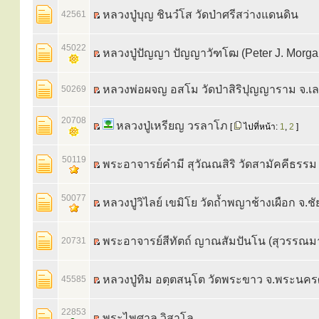
หลวงปู่บุญ ชินวํโส วัดป่าศรีสว่างแดนดิน
42561
45022
หลวงปู่ปัญญา ปัญญาวัฑโฒ (Peter J. Morga
หลวงพ่อผจญ อสโม วัดป่าสิริปุญญาราม จ.เ
50269
20708
หลวงปู่เหรียญ วรลาโภ
[
ไปที่หน้า:
1
,
2
]
50119
พระอาจารย์คำมี สุวัณณสิริ วัดสามัคคีธรร
50077
หลวงปู่วิไลย์ เขมิโย วัดถ้ำพญาช้างเผือก จ.ชัย
พระอาจารย์สีทัตถ์ ญาณสัมปันโน (สุวรรณม
20731
หลวงปู่ทิม อตฺตสนฺโต วัดพระขาว จ.พระนคร
45585
22853
พระไพศาล วิสาโล