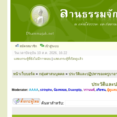
สมัครสมาชิก
เข้าสู่ระบบ
วันเวลาปัจจุบัน 10 ส.ค. 2026, 16:22
แสดงกระทู้ที่ยังไม่มีการตอบ
|
แสดงกระทู้ที่เปิดดูแล้ว
หน้าเว็บบอร์ด
»
กลุ่มศาสนบุคคล
»
ประวัติและปฏิปทาของครูบาอา
ประวัติและ
Moderator:
AAAA
,
sirinpho
,
น้องพลอย
,
Duangtip
,
วรานนท์
,
อริยชน
,
ผู้ดูแล
ค้นหาสำหรับ: