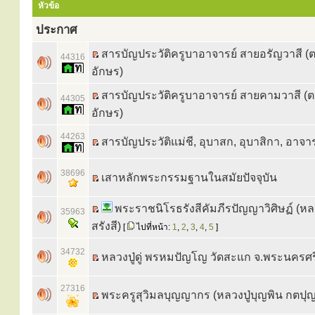
หัวข้อ
ประกาศ
สารบัญประวัติครูบาอาจารย์ สายอรัญวาสี (
44316
อักษร)
สารบัญประวัติครูบาอาจารย์ สายคามวาสี (
44305
อักษร)
44263
สารบัญประวัติแม่ชี, อุบาสก, อุบาสิกา, อาจาร
38696
เสาหลักพระกรรมฐานในสมัยปัจจุบัน
พระราชนิโรธรังสีคัมภีรปัญญาวิศิษฏ์ (หลว
35963
สรังสี)
[
ไปที่หน้า:
1
,
2
,
3
,
4
,
5
]
34732
หลวงปู่ดู่ พรหมปัญโญ วัดสะแก จ.พระนครศร
27316
พระครูสุวิมลบุญญากร (หลวงปู่บุญพิน กตปุ