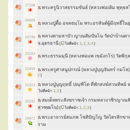
27108
พระครูนิวาสธรรมขันธ์ (หลวงพ่อเดิม พุทฺธส
26069
หลวงปู่ตื้อ อจลธมฺโม พระอรหันต์ผู้มีฤทธิ์ในย
หลวงตามหาบัว ญาณสัมปันโน วัดป่าบ้านตา
24738
จ.อุดรธานี
[
ไปที่หน้า:
1
,
2
,
3
,
4
]
23163
พระธรรมมุนี (หลวงพ่อแพ เขมังกโร) วัดพิกุ
22459
พระครูศาสนูปกรณ์ (หลวงปู่บุญจันทร์ กมโล)
2
]
หลวงปู่บุญฤทธิ์ ปณฺฑิโต ที่พักสงฆ์สวนทิพย์ 
21313
ไปที่หน้า:
1
,
2
]
สมเด็จพระสังฆราชเจ้า กรมหลวงวชิรญาณสั
20232
สุวฑฺฒโน)
[
ไปที่หน้า:
1
,
2
,
3
]
พระอาจารย์สมภพ โชติปัญโญ วัดไตรสิกข
19971
ราม