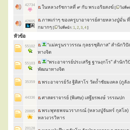
42734
ในหลวงรัชกาลที่ ๙ กับ พระอริยสงฆ์
[
ไปที่ห
ภาพเก่าๆ ของครูบาอาจารย์สายหลวงปู่มั่น ที
42605
กมากๆ
[
ไปที่หน้า:
1
,
2
,
3
,
4
]
หัวข้อ
“แม่ครูนราวรรณ กุลธรชุติภาส” สำนักวิ
55102
ทางจิต
“พระอาจารย์ประเสริฐ ฐานงฺกโร” สำนักวิ
55103
พัฒนาทางจิต
พระอาจารย์วัง ฐิติสาโร วัดถ้ำชัยมงคล (ภูลัง
35359
ศาสตราจารย์ (พิเศษ) เสฐียรพงษ์ วรรณปก
44336
พระพุทธพจนวราภรณ์ (หลวงปู่จันทร์ กุสโล) ว
20885
หลวงวรวิหาร
20128