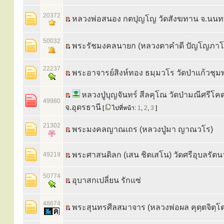
20372
หลวงพ่อสนอง กตปุญโญ วัดสังฆทาน จ.นนทบ
50032
พระรัชมงคลนายก (หลวงตาคำดี ปัญโญภาโ
22237
พระอาจารย์สิงห์ทอง ธมฺมวโร วัดป่าแก้วชุม
หลวงปู่บุญจันทร์ สีลคุโณ วัดป่ามณีศรีโค
49980
จ.อุดรธานี
[
ไปที่หน้า:
1
,
2
,
3
]
21302
พระมงคลญาณเถร (หลวงปู่มา ญาณวโร)
พระศาสนดิลก (เสน ชิตเสโน) วัดศรีอุบลรัต
49219
50774
อุบาสกเปลี่ยน รักแซ่
48674
พระสุนทรศีลสมาจาร (หลวงพ่อผล คุตฺตจิตฺโต