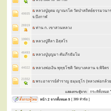
หลวงปู่อุดม ญาณรโต วัดป่าสถิตย์ธรรมวนา
49935
จ.บึงกาฬ
26919
ท่าน ก. เขาสวนหลวง
19901
หลวงปู่สีลา อิสฺสโร
46493
หลวงปู่บุญมา คัมภีรธัมโม
หลวงพ่อเงิน พุทฺธโชติ วัดบางคลาน จ.พิจิตร
44022
21552
พระอาจารย์สำราญ ธมฺมธุโร (หลวงพ่อกล้วย
แสดงกระทู้จาก:
หน้า
2
จากทั้งหมด
9
[ 389 หัวข้อ ]