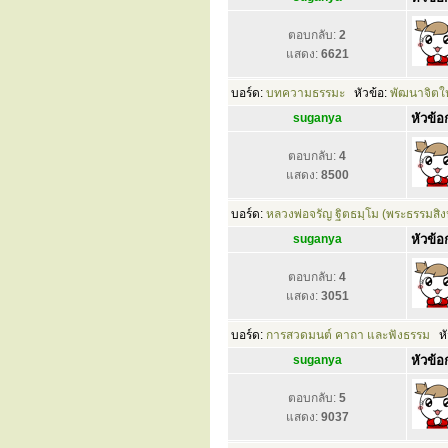
ตอบกลับ:
2
แสดง:
6621
บอร์ด:
บทความธรรมะ
หัวข้อ:
พัฒนาจิตให
suganya
หัวข้อก
ตอบกลับ:
4
แสดง:
8500
บอร์ด:
หลวงพ่อจรัญ ฐิตธมฺโม (พระธรรมสิง
suganya
หัวข้อก
ตอบกลับ:
4
แสดง:
3051
บอร์ด:
การสวดมนต์ คาถา และฟังธรรม
หั
suganya
หัวข้อก
ตอบกลับ:
5
แสดง:
9037