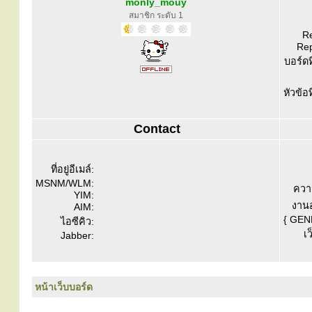
monly_mouy
สมาชิก ระดับ 1
Re
Rep
บอร์ดท
หัวข้อ
Contact
ที่อยู่อีเมล์:
MSNM/WLM:
ควา
YIM:
งานอ
AIM:
{ GEN
ไอซีคิว:
เว
Jabber:
หน้าเว็บบอร์ด