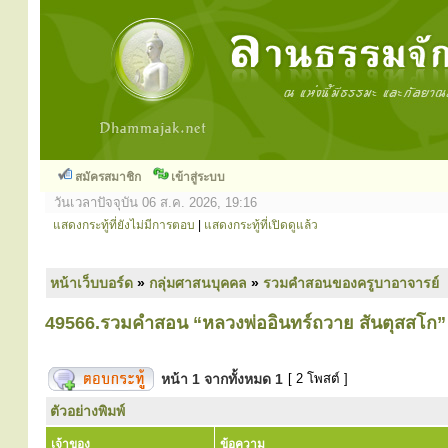
สมัครสมาชิก
เข้าสู่ระบบ
วันเวลาปัจจุบัน 06 ส.ค. 2026, 19:16
แสดงกระทู้ที่ยังไม่มีการตอบ
|
แสดงกระทู้ที่เปิดดูแล้ว
หน้าเว็บบอร์ด
»
กลุ่มศาสนบุคคล
»
รวมคำสอนของครูบาอาจารย์
49566.รวมคำสอน “หลวงพ่ออินทร์ถวาย สันตุสสโก”
หน้า
1
จากทั้งหมด
1
[ 2 โพสต์ ]
ตัวอย่างพิมพ์
เจ้าของ
ข้อความ