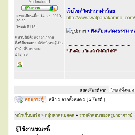
Moderators-1
เว็บไซต์วัดป่านาคำน้อย
ลงทะเบียนเมื่อ:
14 ก.ย. 2010,
http://www.watpanakamnoi.com/
20:29
โพสต์:
5115
•
ฟังเสียงแสดงธรรม ห
แนวปฏิบัติ:
พิจารณากาย
สิ่งที่ชื่นชอบ:
มณีรัตน์,พระผู้เป็น
.....................................................
ดั่งผ้าขี้ร้วห่อทอง
"เกิดดับ..เกิดแล้วไม่ดับไม่มี"
อายุ:
39
แสดงโพสต์จาก:
หน้า
1
จากทั้งหมด
1
[ 2 โพสต์ ]
หน้าเว็บบอร์ด
»
กลุ่มศาสนบุคคล
»
รวมคำสอนของครูบาอาจารย์
ผู้ใช้งานขณะนี้