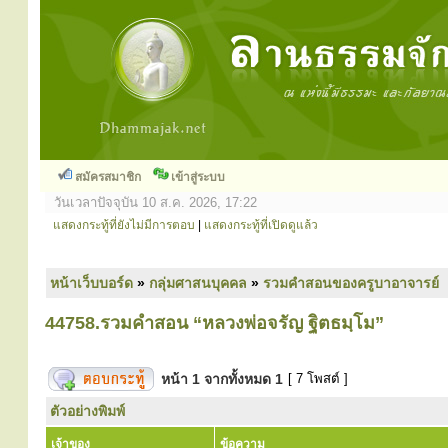
สมัครสมาชิก
เข้าสู่ระบบ
วันเวลาปัจจุบัน 10 ส.ค. 2026, 17:22
แสดงกระทู้ที่ยังไม่มีการตอบ
|
แสดงกระทู้ที่เปิดดูแล้ว
หน้าเว็บบอร์ด
»
กลุ่มศาสนบุคคล
»
รวมคำสอนของครูบาอาจารย์
44758.รวมคำสอน “หลวงพ่อจรัญ ฐิตธมฺโม”
หน้า
1
จากทั้งหมด
1
[ 7 โพสต์ ]
ตัวอย่างพิมพ์
เจ้าของ
ข้อความ