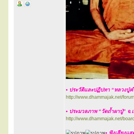
• ประวัติและปฏิปทา “หลวงปู่
http://www.dhammajak.net/foru
• ประมวลภาพ “วัดถ้ำผาปู่” จ.
http://www.dhammajak.net/boar
•
ฟังเสียงแส