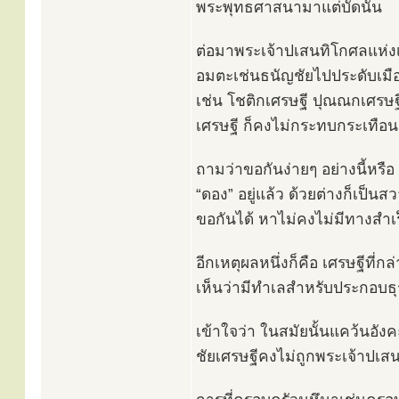
พระพุทธศาสนามาแต่บัดนั้น
ต่อมาพระเจ้าปเสนทิโกศลแห่งเ
อมตะเช่นธนัญชัยไปประดับเมือ
เช่น โชติกเศรษฐี ปุณณกเศรษฐ
เศรษฐี ก็คงไม่กระทบกระเทือน
ถามว่าขอกันง่ายๆ อย่างนี้หรือ
“ดอง” อยู่แล้ว ด้วยต่างก็เป็น
ขอกันได้ หาไม่คงไม่มีทางสำเร
อีกเหตุผลหนึ่งก็คือ เศรษฐีที่กล
เห็นว่ามีทำเลสำหรับประกอบธุรก
เข้าใจว่า ในสมัยนั้นแคว้นอัง
ชัยเศรษฐีคงไม่ถูกพระเจ้าปเ