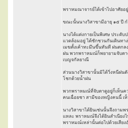
พราหมณาจารย์ได้เข้าไปอาศัยอยู่
ขณะนั้นนางวิสาขามีอายุ ๑๕ ปี กำ
นางได้แต่งกายเป็นพิเศษ ประดับป
แวดล้อมอยู่ ได้ชักชวนกันเดินทางไ
เมฆตั้งเค้าทะมึนขึ้นทันที ฝนตกลง
ฝน พวกพราหมณ์ก็พยายามจับตาดูกุม
เบญจกัลยาณี
ส่วนนางวิสาขานั้นมิได้วิ่งหนีฝน
โชกด้วยน้ำฝน
พวกพราหมณ์ที่จับตาดูอยู่ก็เห็นค
คนเฉื่อยชา สามีของหญิงคนนี้ เห็
นางวิสาขาได้ยินเช่นนั้นจึงถามพ
แหละ พราหมณ์จึงได้ยินสำเนียงไ
พราหมณ์เหล่านั้นต่อไปด้วยเสียงอ