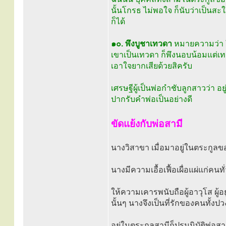
นั้นโกรธ ไม่พอใจ ก็นับว่าเป็นสะใภ
ก็ได้
๑๐. พึงบูชาเทวดา
หมายความว่า ให
เขาเป็นเทวดา ก็พึงนอบน้อมแต่เ
เอาใจยากเสียด้วยสิครับ
เศรษฐีผู้เป็นพ่อกำชับลูกสาวว่า อ
ปากรับคำพ่อเป็นอย่างดี
ขัดแย้งกับพ่อสามี
นางวิสาขา เมื่อมาอยู่ในตระกูลของ
นางมีความเอื้อเฟื้อเผื่อแผ่แก่คนทั
ให้ความเคารพนับถือผู้อาวุโส ผู้อย
นั้นๆ นางจึงเป็นที่รักของคนทั้งปว
อยู่ในตระกูลสามีก็ปรนนิบัติพ่อส