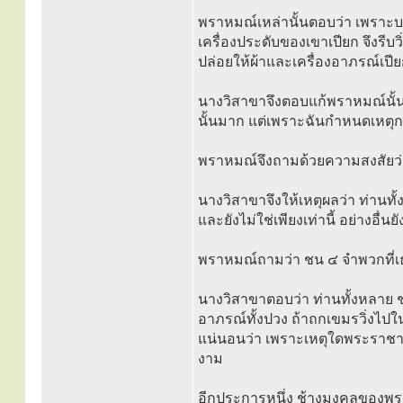
พราหมณ์เหล่านั้นตอบว่า เพราะบ
เครื่องประดับของเขาเปียก จึงรีบวิ
ปล่อยให้ผ้าและเครื่องอาภรณ์เปี
นางวิสาขาจึงตอบแก้พราหมณ์นั้นว
นั้นมาก แต่เพราะฉันกำหนดเหตุการ
พราหมณ์จึงถามด้วยความสงสัยว่า
นางวิสาขาจึงให้เหตุผลว่า ท่านทั้ง
และยังไม่ใช่เพียงเท่านี้ อย่างอื่นยัง
พราหมณ์ถามว่า ชน ๔ จำพวกที่เธอ
นางวิสาขาตอบว่า ท่านทั้งหลาย ช
อาภรณ์ทั้งปวง ถ้าถกเขมรวิ่งไป
แน่นอนว่า เพราะเหตุใดพระราชาอง
งาม
อีกประการหนึ่ง ช้างมงคลของพระรา