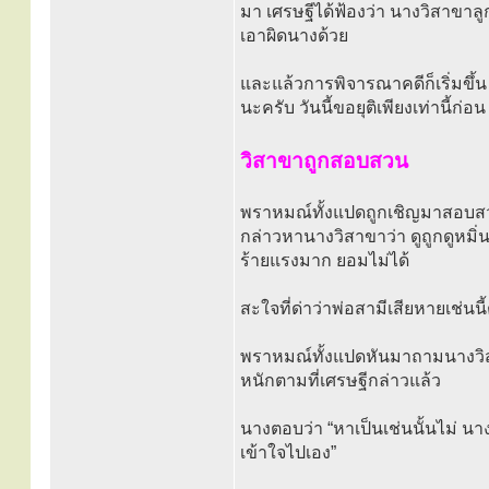
มา เศรษฐีได้ฟ้องว่า นางวิสาขาล
เอาผิดนางด้วย
และแล้วการพิจารณาคดีก็เริ่มข
นะครับ วันนี้ขอยุติเพียงเท่านี้ก่อน
วิสาขาถูกสอบสวน
พราหมณ์ทั้งแปดถูกเชิญมาสอบสวน
กล่าวหานางวิสาขาว่า ดูถูกดูหมิ
ร้ายแรงมาก ยอมไม่ได้
สะใจที่ด่าว่าพ่อสามีเสียหายเช่นนี
พราหมณ์ทั้งแปดหันมาถามนางวิสาขา
หนักตามที่เศรษฐีกล่าวแล้ว
นางตอบว่า “หาเป็นเช่นนั้นไม่ น
เข้าใจไปเอง”