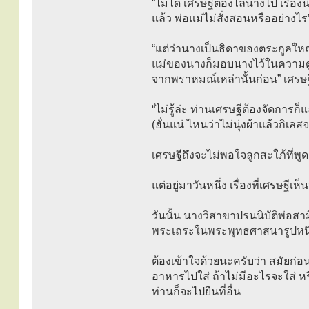
“ไม่ได้ เศรษฐีต้องไล่นางไป เรื่องนี
แล้ว พ่อแม่ไม่สั่งสอนหรืออย่างไร
“แต่ว่านางเป็นธิดาของตระกูลใหญ
แม่ของนางก็มอบนางไว้ในความดู
จากพราหมณ์เหล่านั้นก่อน” เศรษ
“ไม่รู้ล่ะ ท่านเศรษฐีต้องจัดการก็
(ฮั่นแน่ ไหนว่าไม่นุ่งผ้าแล้วกิเล
เศรษฐีถึงจะไม่พอใจลูกสะใภ้ที่พูดเ
แต่อยู่มาวันหนึ่ง เรื่องที่เศรษฐีเห็
วันนั้น นางวิสาขาปรนนิบัติพ่อสา
พระเถระในพระพุทธศาสนารูปหนึ่ง
ต้องเข้าใจด้วยนะครับว่า สมัยก
อาหารไปใส่ ถ้าไม่มีอะไรจะใส่ หรื
ท่านก็จะไปยืนที่อื่น