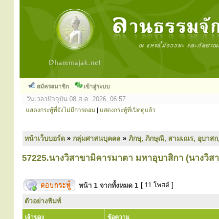
สมัครสมาชิก
เข้าสู่ระบบ
วันเวลาปัจจุบัน 08 ส.ค. 2026, 06:57
แสดงกระทู้ที่ยังไม่มีการตอบ
|
แสดงกระทู้ที่เปิดดูแล้ว
หน้าเว็บบอร์ด
»
กลุ่มศาสนบุคคล
»
ภิกษุ, ภิกษุณี, สามเณร, อุบาสก
57225.นางวิสาขามิคารมาตา มหาอุบาสิกา (นางวิส
หน้า
1
จากทั้งหมด
1
[ 11 โพสต์ ]
ตัวอย่างพิมพ์
เจ้าของ
ข้อความ