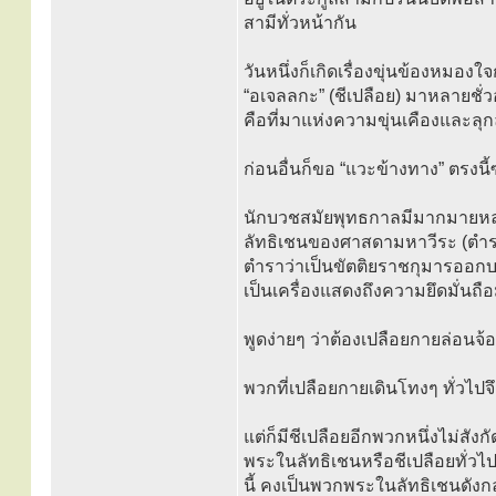
สามีทั่วหน้ากัน
วันหนึ่งก็เกิดเรื่องขุ่นข้องหมองใ
“อเจลลกะ” (ชีเปลือย) มาหลายชั
คือที่มาแห่งความขุ่นเคืองและลุก
ก่อนอื่นก็ขอ “แวะข้างทาง” ตรงนี้
นักบวชสมัยพุทธกาลมีมากมายหลาย
ลัทธิเชนของศาสดามหาวีระ (ตำรา
ตำราว่าเป็นขัตติยราชกุมารออกบว
เป็นเครื่องแสดงถึงความยึดมั่นถือมั
พูดง่ายๆ ว่าต้องเปลือยกายล่อนจ้
พวกที่เปลือยกายเดินโทงๆ ทั่วไปจึง
แต่ก็มีชีเปลือยอีกพวกหนึ่งไม่สังก
พระในลัทธิเชนหรือชีเปลือยทั่วไ
นี้ คงเป็นพวกพระในลัทธิเชนดังกล