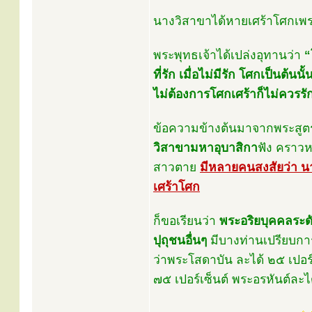
นางวิสาขาได้หายเศร้าโศกเพ
พระพุทธเจ้าได้เปล่งอุทานว่า
“
ที่รัก เมื่อไม่มีรัก โศกเป็นต้นนั้
ไม่ต้องการโศกเศร้าก็ไม่ควรรัก
ข้อความข้างต้นมาจากพระสูตร
วิสาขามหาอุบาสิกา
ฟัง คราวห
สาวตาย
มีหลายคนสงสัยว่า นา
เศร้าโศก
ก็ขอเรียนว่า
พระอริยบุคคลระดั
ปุถุชนอื่นๆ
มีบางท่านเปรียบการ
ว่าพระโสดาบัน ละได้ ๒๕ เปอร
๗๕ เปอร์เซ็นต์ พระอรหันต์ละได