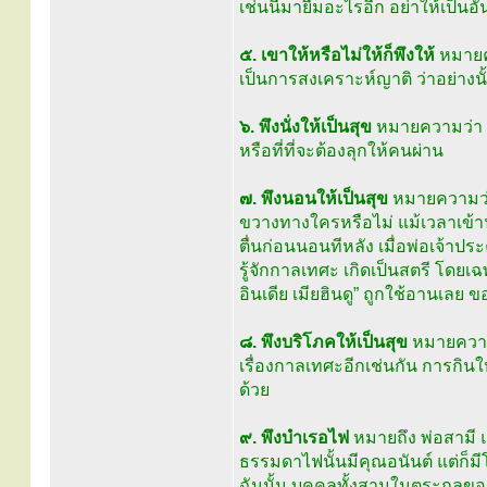
เช่นนี้มายืมอะไรอีก อย่าให้เป็นอ
๕. เขาให้หรือไม่ให้ก็พึงให้
หมายคว
เป็นการสงเคราะห์ญาติ ว่าอย่างน
๖. พึงนั่งให้เป็นสุข
หมายความว่า เว
หรือที่ที่จะต้องลุกให้คนผ่าน
๗. พึงนอนให้เป็นสุข
หมายความว่า 
ขวางทางใครหรือไม่ แม้เวลาเข้าน
ตื่นก่อนนอนทีหลัง เมื่อพ่อเจ้าปร
รู้จักกาลเทศะ เกิดเป็นสตรี โดยเฉพ
อินเดีย เมียฮินดู” ถูกใช้อานเลย ข
๘. พึงบริโภคให้เป็นสุข
หมายความว่
เรื่องกาลเทศะอีกเช่นกัน การกินให
ด้วย
๙. พึงบำเรอไฟ
หมายถึง พ่อสามี แ
ธรรมดาไฟนั้นมีคุณอนันต์ แต่ก็มี
ฉันนั้น บุคคลทั้งสามในตระกูลของส