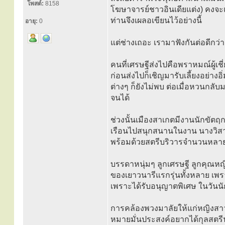
โพสต์:
8158
โฆษาจารย์ชาวอินเดียแต่ง) คงจะเ
ท่านจึงเผลอเขียนไว้อย่างนี้
อายุ:
0
แต่ช่างเถอะ เรามาฟังกันต่อดีกว่า
คนที่เศรษฐีส่งไปคือพราหมณ์ผู้เ
ก่อนส่งไปก็เชิญมารับเลี้ยงอย่าง
ต่างๆ ก็ยังไม่พบ ต่อเมื่อหวนกลับ
จนได้
ช่วงนั้นเมืองสาเกตมีงานนักขัตฤกษ
เรือนไปสนุกสนานในงาน นางวิสาขา
พร้อมด้วยสตรีบริวารจำนวนหลายร้
บรรดาหนุ่มๆ ลูกเศรษฐี ลูกคุณห
ของเยาวนารีแรกรุ่นทั้งหลาย เพร
เพราะได้รับอนุญาตพิเศษ ในวันนัก
การคล้องพวงมาลัยให้แก่หญิงสาวข
หมายมั่นประสงค์อยากได้กุลสตรีนา