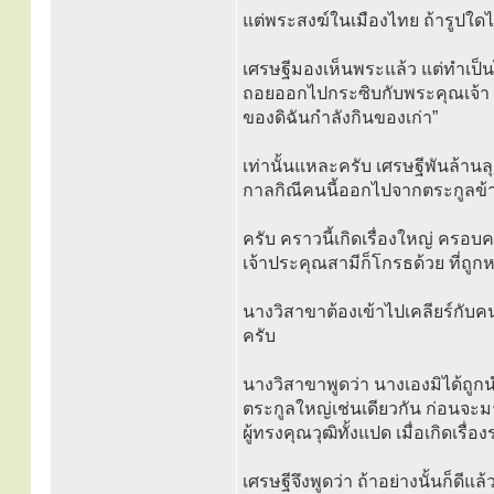
แต่พระสงฆ์ในเมืองไทย ถ้ารูปใดไป
เศรษฐีมองเห็นพระแล้ว แต่ทำเป็นไ
ถอยออกไปกระซิบกับพระคุณเจ้า ดัง
ของดิฉันกำลังกินของเก่า”
เท่านั้นแหละครับ เศรษฐีพันล้าน
กาลกิณีคนนี้ออกไปจากตระกูลข้าเ
ครับ คราวนี้เกิดเรื่องใหญ่ ครอบ
เจ้าประคุณสามีก็โกรธด้วย ที่ถูก
นางวิสาขาต้องเข้าไปเคลียร์กับค
ครับ
นางวิสาขาพูดว่า นางเองมิได้ถูก
ตระกูลใหญ่เช่นเดียวกัน ก่อนจะม
ผู้ทรงคุณวุฒิทั้งแปด เมื่อเกิดเรื
เศรษฐีจึงพูดว่า ถ้าอย่างนั้นก็ดี