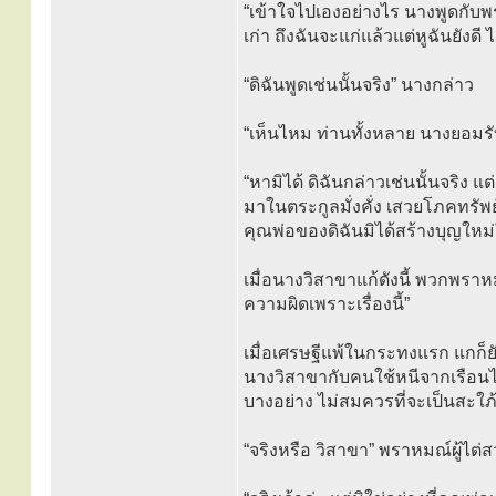
“เข้าใจไปเองอย่างไร นางพูดกับพ
เก่า ถึงฉันจะแก่แล้วแต่หูฉันยังดี
“ดิฉันพูดเช่นนั้นจริง” นางกล่าว
“เห็นไหม ท่านทั้งหลาย นางยอมรั
“หามิได้ ดิฉันกล่าวเช่นนั้นจริง 
มาในตระกูลมั่งคั่ง เสวยโภคทรัพย
คุณพ่อของดิฉันมิได้สร้างบุญใหม่ใ
เมื่อนางวิสาขาแก้ดังนี้ พวกพราหม
ความผิดเพราะเรื่องนี้”
เมื่อเศรษฐีแพ้ในกระทงแรก แกก็ยังไม
นางวิสาขากับคนใช้หนีจากเรือนไ
บางอย่าง ไม่สมควรที่จะเป็นสะใ
“จริงหรือ วิสาขา” พราหมณ์ผู้ไต่