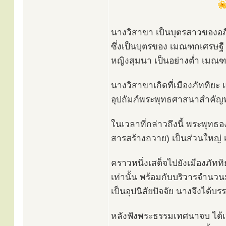
นางวิสาขา เป็นบุตรสาวของอภิ
ซึ่งเป็นบุตรของ เมณฑกเศรษฐี 
หญิงสุมนา เป็นอย่างต่ำ เมณฑก
นางวิสาขาเกิดที่เมืองภัททิยะ 
อุปถัมภ์พระพุทธศาสนาสำคัญพ
ในเวลาที่กล่าวถึงนี้ พระพุทธอ
สารสร้างถวาย) เป็นส่วนใหญ่ เ
คราวหนึ่งเสด็จไปยังเมืองภัทท
เท่านั้น พร้อมกับบริวารจำนว
เป็นอุปนิสัยปัจจัย นางจึงได้บ
หลังฟังพระธรรมเทศนาจบ ได้เ