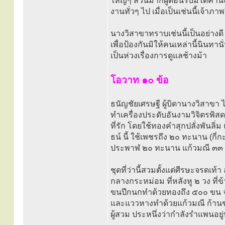
ใหญ่ๆ ส่วนมากผู้ต้อนรับมิได้คำนึ
งานทั่วๆ ไป เมื่อเป็นเช่นนี้เจ้า
นางวิสาขาทราบเช่นนี้เป็นอย่างด
เพื่อป้องกันมิให้คนเหล่านี้นินทา
เป็นห่วงเรื่องการดูแลช้างม้า
โอวาท ๑๐ ข้อ
ธนัญชัยเศรษฐี ผู้บิดานางวิสาขา 
ทำเครื่องประดับอันงามวิจิตรพิส
ที่รัก โดยใช้ทองคำสุกปลั่งพันล
ธน์ นี้ ใช้เพชรถึง ๒๐ ทะนาน (กี่ก
ประพาฬ ๒๐ ทะนาน แก้วมณี ๓๓ ท
ชุดที่ว่านี้สวมตั้งแต่ศีรษะจรดเท
กลางกระหม่อม ที่หลังหู ๒ วง ที่ข
ขนปีกนกทำด้วยทองถึง ๕๐๐ ขน 
และแววหางทำด้วยแก้วมณี ก้านขน
ผู้สวม ประหนึ่งว่ากำลังรำแพนอย