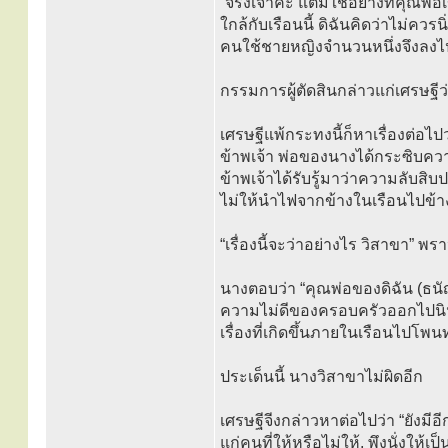
“จริงเจ้าค่ะ แต่มิใช่อย่างที่คุณ
ใกล้กับเรือนนี้ ดิฉันคิดว่าไม่ค
คนใช้ชายหญิงจำนวนหนึ่งจึงลงไปด
กรรมการผู้ตัดสินกล่าวแก่เศรษฐีว
เศรษฐีแพ้กระทงนี้ก็หาเรื่องต่อไ
ข้าพเจ้า พ่อของนางได้กระซิบควา
ข้าพเจ้าได้รับรู้มาว่าความลับสิบ
ไม่ให้นำไฟจากข้างในเรือนไปข้
“เรื่องนี้จะว่าอย่างไร วิสาขา” 
นางตอบว่า “คุณพ่อของดิฉัน (ธน
ความไม่ดีของครอบครัวออกไปนิน
เรื่องที่เกิดขึ้นภายในเรือนไปโ
ประเด็นนี้ นางวิสาขาไม่ผิดอีก
เศรษฐีจีงกล่าวหาต่อไปว่า “ยังมีอี
แก่คนที่ให้หรือไม่ให้, พึงนั่งให้