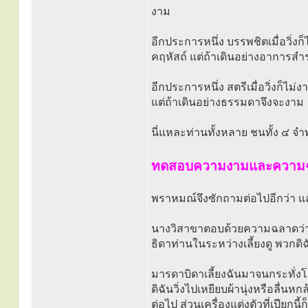
งาม
อีกประการหนึ่ง บรรพชิตเมื่อวิ่ง
คฤหัสถ์ แต่ถ้าเดินอย่างอาการสำร
อีกประการหนึ่ง สตรีเมื่อวิ่งก็ไม่
แต่ถ้าเดินอย่างธรรมดาจึงจะงาม
นี่แหละท่านทั้งหลาย ชนทั้ง ๔ จำพว
ทดสอบความงามและความ
พราหมณ์จึงซักถามต่อไปอีกว่า แล้วเ
นางวิสาขาตอบด้วยความฉลาดว่า
ธิดาท่านในระหว่างเลี้ยงดู พวกดิ
มารดาบิดาเลี้ยงฉันมาจนกระทั่งโต
ดิฉันวิ่งไปเหยียบผ้านุ่งหรือลื่
ต่อไป ส่วนเครื่องแต่งตัวที่เปียกนี