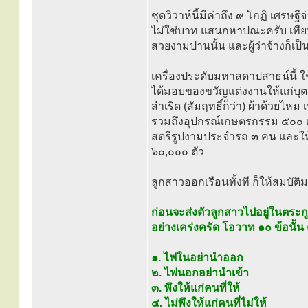
ชุดวิวาห์นี้มีค่าถึง ๙ โกฏิ เศรษ
ไม่ใช่บาท แสนกหาปณะครับ เทียบ
สวยงามปานนั้น และผู้ว่าจ้างก็เป
เครื่องประดับมหาลดาปสาธน์นี้ ใช
ได้มอบของขวัญแต่งงานให้แก่
สำเริด (สัมฤทธิ์ก็ว่า) ผ้าด้วยไห
รวมถึงอุปกรณ์เกษตรกรรม ๕๐๐ เล่
สตรีรูปงามประจำรถ ๓ คน และให้น
๖๐,๐๐๐ ตัว
ลูกสาวออกเรือนทั้งที ก็ให้สมบัต
ก่อนจะส่งตัวลูกสาวไปอยู่ในตระกู
อย่างเคร่งครัด โอวาท ๑๐ ข้อนั้น 
๑. ไฟในอย่านำออก
๒. ไฟนอกอย่านำเข้า
๓. พึงให้แก่คนที่ให้
๔. ไม่พึงให้แก่คนที่ไม่ให้