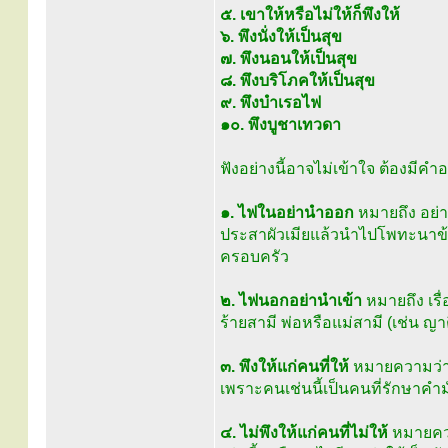
๕. เขาให้หรือไม่ให้ก็พึงให้
๖. พึงนั่งให้เป็นสุข
๗. พึงนอนให้เป็นสุข
๘. พึงบริโภคให้เป็นสุข
๙. พึงบำเรอไฟ
๑๐. พึงบูชาเทวดา
ฟังอย่างนี้อาจไม่เข้าใจ ต้องมีค
๑. ไฟในอย่านำออก
หมายถึง อย่า
ประสาผัวเมียแล้วนำไปโพทะนาข้างน
ครอบครัว
๒. ไฟนอกอย่านำเข้า
หมายถึง เรื
ร้ายสามี พ่อหรือแม่สามี (เช่น ญ
๓. พึงให้แก่คนที่ให้
หมายความว่า 
เพราะคนเช่นนี้เป็นคนที่รักษาคำม
๔. ไม่พึงให้แก่คนที่ไม่ให้
หมายความ