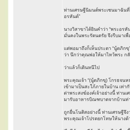
ท่านเศรษฐีนิมนต์พระเชนมาฉันที่
อรหันต์”
นางวิสาขาได้ยินคำว่า “พระอรหัน
มั่นคงในพระรัตนตรัย จึงรีบมาเพ
แต่พอมาถึงก็เห็นประดา “นู้ดภิก
ว่า นึกว่าคุณพ่อให้มาไหว้พระ กล
ว่าแล้วก็เดินหนีไป
พระคุณเจ้า “(นู้ดภิกขุ) โกรธ
เข้ามาเป็นสะใภ้ภายในบ้าน เท่ากับ
ด่าพระสงฆ์องค์เจ้าอย่างนี้ ท่า
มารับอาหารบิณฑบาตจากบ้านท่า
ถูกยื่นโนติสอย่างนี้ ท่านเศรษฐีจ
พระคุณเจ้าโปรดยกโทษให้นางด้