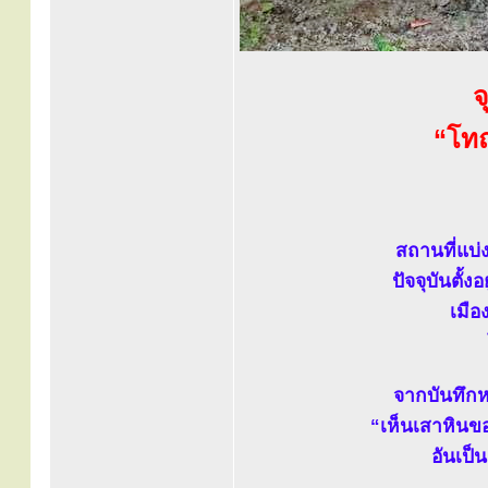
จ
“โทณ
สถานที่แบ่
ปัจจุบันตั้
เมือ
จากบันทึกหล
“เห็นเสาหินขอ
อันเป็