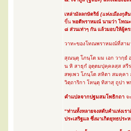
เหล่ามัลลกษัตริย์
(แห่งเมืองกุสิ
ขึ้น
พอดีพราหมณ์ นามว่า โทณะ 
๘ ส่วนเท่าๆ กัน แล้วมอบให้ผู้ค
วาทะของโทณพราหมณ์ที่สามารถ
สุณนฺตุ โภนฺโต มม เอก วากฺยํ 
น หิ สาธุกํ อุตฺตมปุคฺคลสฺส ส
สพฺเพว โภนฺโต สหิตา สมคฺค
วิตฺถาริกา โหนฺตุ ทิสาสุ ถูปา
คำแปลจากปฐมสมโพธิกถา
จะ
“ท่านทั้งหลายจงสดับคำแห่งเราสั
ประเสริฐแล ซึ่งมาเกิดยุทธประหา