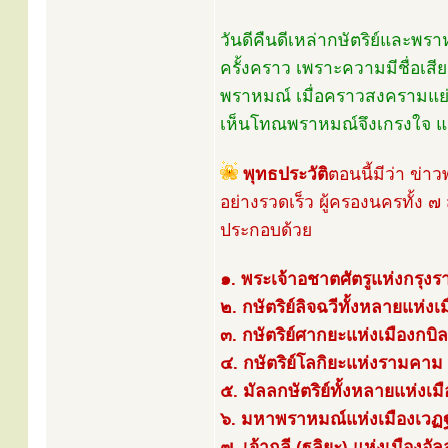
วันดีคืนดีเหล่ากษัตริย์และ
ครั้งคราว เพราะความมีชื่อเ
พราหมณ์ เมื่อคราวสงครามแย่
เห็นโทณพราหมณ์จึงเกรงใจ
พุทธประวัติ
ตอนนี้มีว่า ข่
อย่างรวดเร็ว ผู้ครองนครทั้ง
ประกอบด้วย
๑. พระเจ้าอชาตศัตรูแห่งกรุง
๒. กษัตริย์ลิจฉวีทั้งหลายแห่งเ
๓. กษัตริย์ศากยะแห่งเมืองกบิลพ
๔. กษัตริย์โลกิยะแห่งรามคาม
๕. มัลลกษัตริย์ทั้งหลายแห่งเ
๖. มหาพราหมณ์แห่งเมืองเวฏ
๗. เจ้าถูลี (ฐลิยะ) แห่งเมืองอั