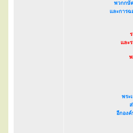
พวกกษัตร
และการฉลอ
ร
และร
พ
พระเ
ส
อีกองค์