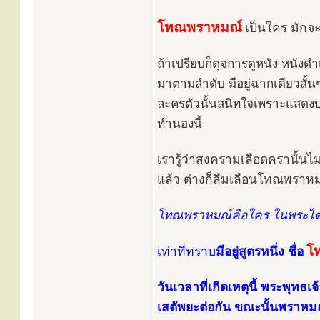
โทณพราหมณ์
เป็นใคร มักจะ
ถ้าเปรียบก็ดุจการดูหนัง หนังด
มาตามลำดับ มีอยู่ฉากเดียวสั้น
ละครตัวนั้นสนิทใจเพราะแสด
ทำนองนี้
เรารู้ว่าสงครามเลือดครานั้นไ
แล้ว ต่างก็ลืมเลือนโทณพราห
โทณพราหมณ์คือใคร ในพระไตร
โ
เท่าที่ทราบ
มีอยู่สูตรหนึ่ง ชื่อ
วันเวลาที่เกิดเหตุนี้ พระพุท
เสตัพยะต่อกัน ขณะนั้นพราหมณ