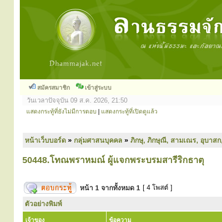
สมัครสมาชิก
เข้าสู่ระบบ
วันเวลาปัจจุบัน 09 ส.ค. 2026, 21:50
แสดงกระทู้ที่ยังไม่มีการตอบ
|
แสดงกระทู้ที่เปิดดูแล้ว
หน้าเว็บบอร์ด
»
กลุ่มศาสนบุคคล
»
ภิกษุ, ภิกษุณี, สามเณร, อุบาสก
50448.โทณพราหมณ์ ผู้แจกพระบรมสารีริกธาตุ
หน้า
1
จากทั้งหมด
1
[ 4 โพสต์ ]
ตัวอย่างพิมพ์
เจ้าของ
ข้อความ