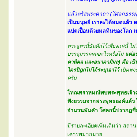
แล้วตรัสพระคาถา (โศลกธรรม)
เป็นมนุษย์ เราละได้หมดแล้ว ด
แปดเปื้อนด้วยมลทินของโลก เพ
พระสูตรนี้บันทึกไว้เพียงแค่นี
บรรลุมรรคผลอะไรหรือไม่
แต่อ
คามิผล และอนาคามิผล) คือ เป
ไตรปิฎกไม่ได้ระบุเอาไว้
เปิดพจ
ครับ
โทณพราหมณ์พบพระพุทธเจ้าครั
ฟังธรรมจากพระพุทธองค์แล้ว 
จำนวนพันคำ โศลกนี้ปรากฏชื่
มีรายละเอียดเพิ่มเติมว่า ส
เคารพมากมาย