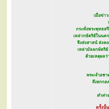
เมื่อข่
กระทั่งพระพุทธสร
เหล่ากษัตริย์ในนค
จึงส่งสาสน์ ส่ง
เหล่ามัลลกษัตริย
ด้วยเหตุผลว
พระเจ้าอชาตศ
จึงยกกอง
ทำท่าจ
ครั้งน