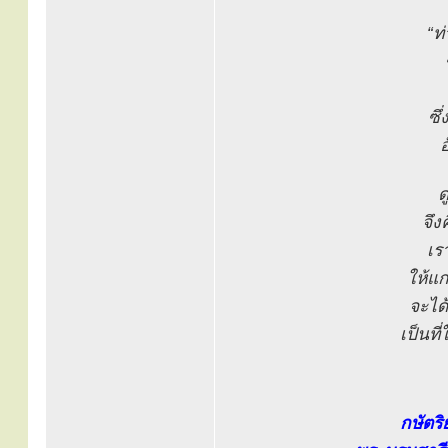
“ท
ซึ
อ
ด
จึง
เร
ให้แก
จะได
เป็นที
กษัตริ