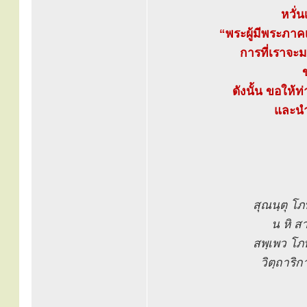
หวั่
“พระผู้มีพระภาค
การที่เราจะ
ดังนั้น ขอให้ท
และนำ
สุณนฺตุ โภ
น หิ ส
สพฺเพว โ
วิตฺถาริก