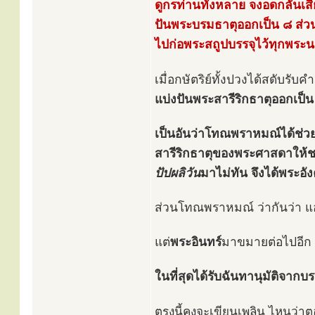
ดูกรท่านทั้งหลาย จงอดกลั้นเส
ปันพระบรมธาตุออกเป็น ๘ ส่วน
ไปก่อพระสถูปบรรจุไว้ทุกพระน
เมื่อกษัตริย์ทั้งปวงได้สดับร
แบ่งปันพระสารีริกธาตุออกเป็น
เป็นอันว่าโทณพราหมณ์ได้ช่ว
สารีริกธาตุของพระศาสดาให้ช
ปัปผลิวัน
มาไม่ทัน จึงได้พระอั
ส่วนโทณพราหมณ์ ว่ากันว่า 
แต่
พระอินทร์
มาขมายต่อไปอีก ว
ในที่สุดได้รับฉันทานุมัติจาก
ตรงนี้คงจะเขียนเพลิน ไหนว่า