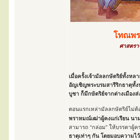
โทณพร
ศาสตราจ
เมื่อครั้งเจ้ามัลลกษัตริย์ทั้
อัญเชิญพระบรมสารีริกธาตุทั
บูชา ก็มีกษัตริย์จากต่างเมือง
ตอนแรกเหล่ามัลลกษัตริย์ไม่ต
พราหมณ์เฒ่าผู้คงแก่เรียน นาม
สามารถ “กล่อม” ให้บรรดาผู
ธาตุเท่าๆ กัน โดยมอบความไว