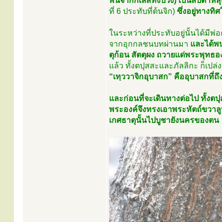
พ้นจากกิเลสทั้งปวง) เป็นสัปดาห์ส
ที่ 6 ประทับที่ต้นจิก)
ซึ่งอยู่ทางทิ
ในระหว่างที่ประทับอยู่นั้นได้มีพ่อ
จากอุกกลชนบทผ่านมา
และได้พบ
ตุก้อน สัตตุผง ถวายแด่พระพุทธอ
แล้ว ทั้งตปุสสะและภัลลิกะ ก็เป
“เทฺววาจิกอุบาสก” คืออุบาสกที่ถ
และก่อนที่จะเดินทางต่อไป ทั้งตปุ
พระองค์จึงทรงเอาพระหัตถ์ขวาลู
เกศธาตุนั้นไปบูชายังนครของตน