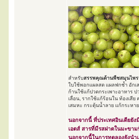
สำหรับ
สรรพคุณด้านพืชสมุนไพร
ใบใช้พอกแผลสด แผลฟกช้ำ อักเสบ แ
ก้านใช้แก้ปวดกระเพาะอาหาร ปวด
เลื่อน, รากใช้แก้ร้อนใน ท้องเสี
เสมหะ กระตุ้นน้ำลาย แก้กระหาย
นอกจากนี้ ที่ประเทศอินเดียยัง
เอดส์ สารที่มีรสฝาดในมะขามป้
นอกจากนี้ในการทดลองยังนำเอ