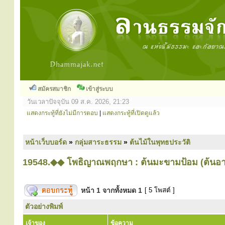
สมัครสมาชิก
เข้าสู่ระบบ
วันเวลาปัจจุบัน 09 ส.ค. 2026, 21:23
แสดงกระทู้ที่ยังไม่มีการตอบ
|
แสดงกระทู้ที่เปิดดูแล้ว
หน้าเว็บบอร์ด
»
กลุ่มสาระธรรม
»
ต้นไม้ในพุทธประวัติ
19548.◆◆ โพธิญาณพฤกษา : ต้นมะขามป้อม (ต้นอ
หน้า
1
จากทั้งหมด
1
[ 5 โพสต์ ]
ตัวอย่างพิมพ์
เจ้าของ
ข้อความ