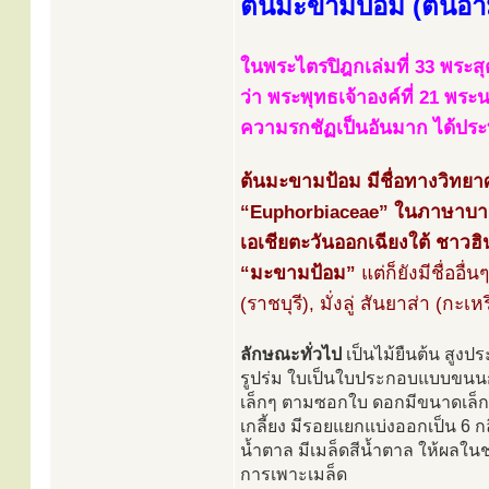
ต้นมะขามป้อม (ต้นอ
ในพระไตรปิฎกเล่มที่ 33 พระสุ
ว่า พระพุทธเจ้าองค์ที่ 21 พร
ความรกชัฏเป็นอันมาก ได้ประทั
ต้นมะขามป้อม มีชื่อทางวิทยาศ
“Euphorbiaceae” ในภาษาบาลีเ
เอเชียตะวันออกเฉียงใต้ ชาวฮิน
“มะขามป้อม”
แต่ก็ยังมีชื่ออื
(ราชบุรี), มั่งลู่ สันยาส่า (กะเ
ลักษณะทั่วไป
เป็นไม้ยืนต้น สูงป
รูปร่ม ใบเป็นใบประกอบแบบขนนกร
เล็กๆ ตามซอกใบ ดอกมีขนาดเล็
เกลี้ยง มีรอยแยกแบ่งออกเป็น 6 
น้ำตาล มีเมล็ดสีน้ำตาล ให้ผลในช
การเพาะเมล็ด