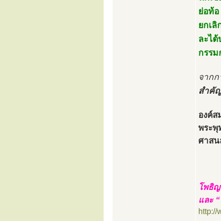
ย่อท้
ยกเลิ
ละได้
กรรมก
จากกา
สำคัญ
องค์ส
พระพุ
ศาสน
โพธิญ
และ “
http: