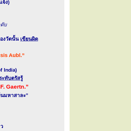
จ้ง)
ดับ
องวัดนั้น
เขียนผิด
sis Aubl.”
f India)
ะทับตรัสรู้
F. Gaertn.”
“ต้นมหาสาละ”
าว