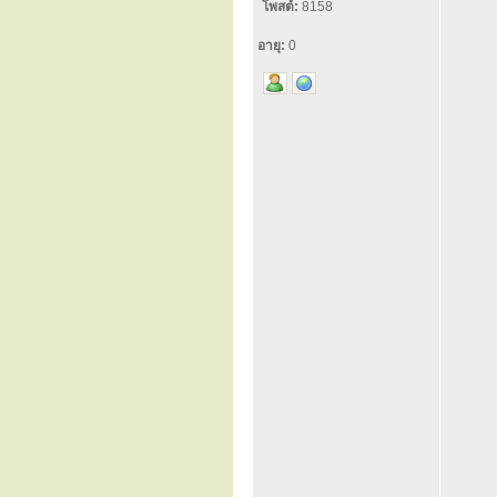
โพสต์:
8158
อายุ:
0