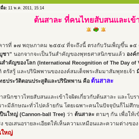
เมื่อ:
11 พ.ค. 2011, 15:14
ต้นสาละ ที่คนไทยสับสนและเข้า
งคารที่ ๑๗ พฤษภาคม ๒๕๕๔ ที่จะถึงนี้ ตรงกับวันเพ็ญขึ้น ๑๕ 
บูชา”
นอกจากจะเป็นวันสำคัญของพุทธศาสนิกชนแล้ว
องค์
ันสำคัญของโลก (International Recognition of The Day of 
ติ ตรัสรู้ และปรินิพพานขององค์สมเด็จพระสัมมาสัมพุทธเจ้า
ม
ต้นสาละ
ทธประวัติตอนประสูติและปรินิพพาน คือ
าสนิกชาวไทยสับสนและเข้าใจผิดเกี่ยวกับต้นสาละ และโบรา
พราะมีลักษณะทั่วไปคล้ายกัน โดยเฉพาะคนในปัจจุบันก็ไม่ศึกษา
กปืนใหญ่ (Cannon-ball Tree)
ว่า
ต้นสาละ
ตามๆ กัน เพื่อให้
ริง ขอเสนอรายละเอียดให้เห็นความเหมือนและความต่างของ
นใหญ่