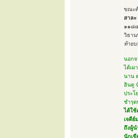
ขณะค้
สาละ
๑๑๘
วิธาน
ท้าย
นอกจา
ได้เผ
นาน ต
ฮินดู
ประโย
ชำรุ
ได้ใช
เจดีย
ถึงผู
นักเข