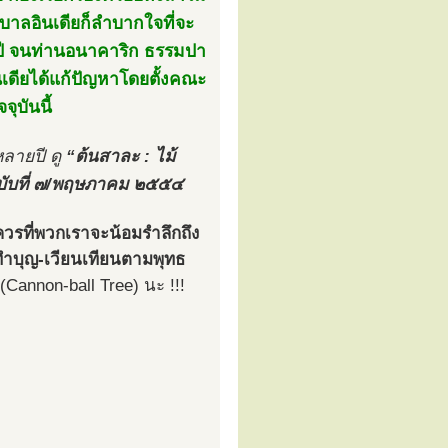
ฐบาลอินเดียก็ลำบากใจที่จะ
ปี จนท่านอนาคาริก ธรรมปา
เดียได้แก้ปัญหาโดยตั้งคณะ
บันนี้
หลายปี ดู
“ต้นสาละ : ไม้
บับที่ ๗/พฤษภาคม ๒๕๕๔
วรที่พวกเราจะน้อมรำลึกถึง
ำบุญ-เวียนเทียนตามพุทธ
Cannon-ball Tree) นะ !!!