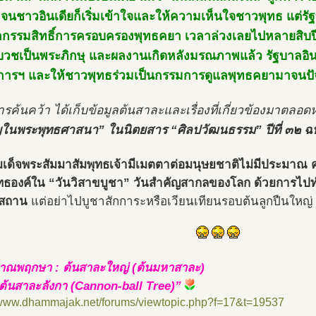
อ จนชาวอินเดียก็เริ่มเข้าใจและให้ความเห็นใจชาวพุทธ แต่รั
กกรรมสิทธิ์การครอบครองพุทธคยา เวลาล่วงเลยไปหลายสิบ
บวชเป็นพระภิกษุ และผลงานเกิดหลังมรณภาพแล้ว รัฐบาลอิน
ารฯ และให้ชาวพุทธร่วมเป็นกรรมการดูแลพุทธคยามาจนปัจจุ
รค้นคว้า ได้เก็บข้อมูลต้นสาละและเรื่องที่เกี่ยวข้องมาตลอด
ในพระพุทธศาสนา” ในนิตยสาร “ศิลปวัฒนธรรม” ปีที่ ๓๒ ฉ
มเด็จพระสัมมาสัมพุทธเจ้ามีเมตตาต่อมนุษยชาติไม่มีประมาณ ค
ทธองค์ใน “วันวิสาขบูชา” วันสำคัญสากลของโลก ด้วยการไปท
สถาน
แต่อย่าไปบูชาสักการะหรือเวียนเทียนรอบต้นลูกปืนใหญ่ (
าณพฤกษา : ต้นสาละใหญ่ (ต้นมหาสาละ)
ต้นสาละลังกา (Cannon-ball Tree)”
//www.dhammajak.net/forums/viewtopic.php?f=17&t=19537