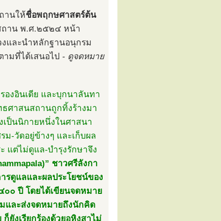
ถานให้
ชื่อพฤกษศาสตร์ต้น
สถาน พ.ศ.๒๕๒๔ หน้า
ท้วงและนำหลักฐานอนุกรม
ตามที่ได้เสนอไป
- ดูจดหมาย
ครองอินเดีย และบุกนาลันทา
พุทธศาสนสถานถูกทิ้งร้างมา
่งเป็นนิกายหนึ่งในศาสนา
ม-วัดอยู่ข้างๆ และเก็บผล
ะ แต่ไม่ดูแล-บำรุงรักษาจึง
hammapala)” ชาวศรีลังกา
ิการดูแลและผลประโยชน์ของ
๔๐๐ ปี โดยได้เขียนจดหมาย
ามและส่งจดหมายถึงนักคิด
ก็ยังเรียกร้องด้วยอหิงสาไม่