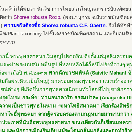
นคว้าก็ได้พบว่า นักวิชาการไทยส่วนใหญ่และราชบัณฑิตยส
ผิดว่า
Shorea robusta Roxb.
(พจนานุกรม ฉบับราชบัณฑิตย
๔)
ความจริงต้องชื่อ
Shorea robusta C.F. Gaertn.
จึงได้ทัก
พืช/Plant taxonomy ไปชี้แจงราชบัณฑิตยสถาน และก็ยอมรับ
บทความ
กนี้ พระพุทธศาสนาเริ่มสูญไปจากอินเดียตั้งแต่มุสลิมครอบ
าและฆ่าพระเณรนับหมื่นรูป ที่หลบหลีกได้ก็หนีไปยังที่ต่างๆ 
่อมาเมื่อปี พ.ศ.๒๑๓๓
พวกนักบวชมหันต์
(
Saivite Mahant
ซึ
 นับถือพระศิวะเป็นใหญ่) มาครอบครองพุทธคยา และสร้างอาศร
ชน์ต่างๆ ที่เกิดขึ้นจากพุทธศาสนิกชนทั่วโลกที่ไปบูชาสักการ
ดทรุดโทรม
กระทั่ง “ท่านอนาคาริก ธรรมปาละ (Anagarika D
้ความเป็นชาวพุทธในนาม “มหาโพธิสมาคม” เรียกร้องสิทธ
์มหาโพธิ์พุทธคยา จากผู้ครอบครองตามกฎหมายมานานกว่า 
้นำประเทศที่นับถือพระพุทธศาสนา ขณะเดียวกันก็เขียนบทคว
ียน และนักการเมืองอินเดีย แม้จะโดนกลั่นแกล้งและถูกทำร้าย 