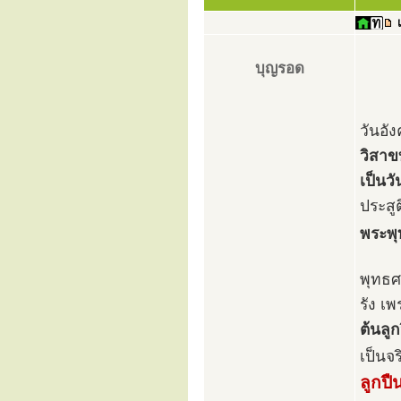
บุญรอด
วันอั
วิสาข
เป็นว
ประสู
พระพุ
พุทธศ
รัง เ
ต้นลู
เป็นจ
ลูกปื