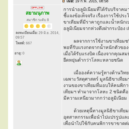
เมื่อ:
19 ก.พ. 2015, 08:58
การนำอลูมิเนียมที่ได้รับบริจาค
สยามนุภาพ
ชี้แจงข้อเท็จจริง เรื่องการใช้ปร
สมาชิก ระดับ 8
ขาเทียมที่มีราคาถูกและน้ำหนักเบ
อลูมิเนียมจากห่วงดึงฝากระป๋อง 
ลงทะเบียนเมื่อ:
29 มิ.ย. 2014,
09:57
ผลจากการใช้งานขาเทียมชนิดดัง
โพสต์:
667
พอที่รับแรงกดจากน้ำหนักตัวของค
อายุ:
0
เมื่อได้รับแรงบิด เนื่องจากคุณส
ยืดหยุ่นต่ำกว่าโลหะหลายชนิด
เมื่อองค์ความรู้ทางด้านวิทย
เฉพาะวัสดุศาสตร์ มูลนิธิขาเทีย
งานของขาเทียมที่มอบให้คนพิการ
เทียมฯ ทำมาจากโลหะ 2 ชนิดคือ อ
มีความเหนียวมากกว่าอลูมิเนียม
ด้วยเหตุนี้ทางมูลนิธิขาเทียมฯ 
อุตสาหกรรมเพื่อนำไปแปรรูปและ
เพื่อนำไปใช้กับคนพิการขาขาดต