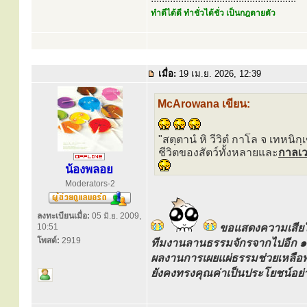
ทำดีได้ดี ทำชั่วได้ชั่ว เป็นกฎตายตัว
เมื่อ:
19 เม.ย. 2026, 12:39
McArowana เขียน:
"สตฺตานํ หิ วีวิตํ กาโล จ เทหนิกฺ
ชีวิตของสัตว์ทั้งหลายและ
กาลเว
น้องพลอย
Moderators-2
ลงทะเบียนเมื่อ:
05 มิ.ย. 2009,
10:51
ขอแสดงความเสียใจอ
โพสต์:
2919
ทีมงานลานธรรมจักรจากไปอีก ๑ 
ผลงานการเผยแผ่ธรรมช่วยเหลื
ยังคงทรงคุณค่าเป็นประโยชน์อย่