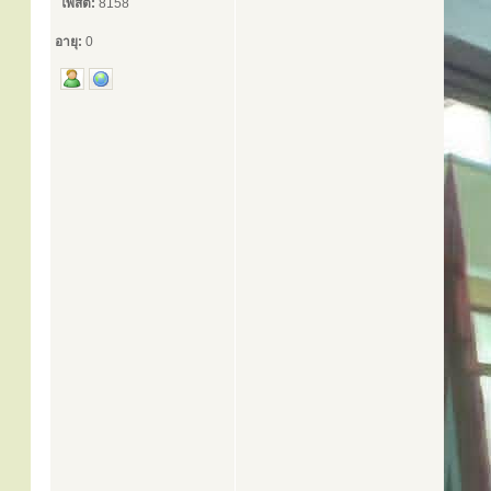
โพสต์:
8158
อายุ:
0