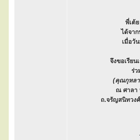
พี่เต้
ได้จาก
เมื่อว
จึงขอเรีย
ร่ว
(คุณกุหลา
ณ ศาลา ๒
ถ.จรัญสนิทวง