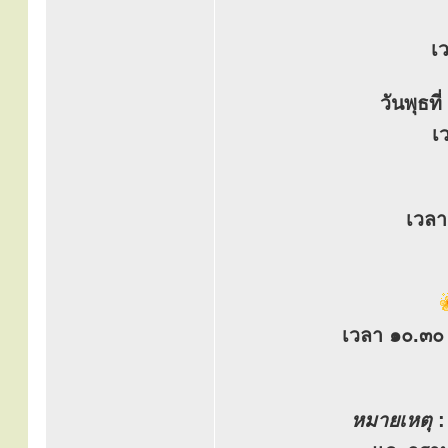
เ
วันพุธท
เ
เวลา
เวลา ๑๐.๓๐ 
หมายเหตุ
: