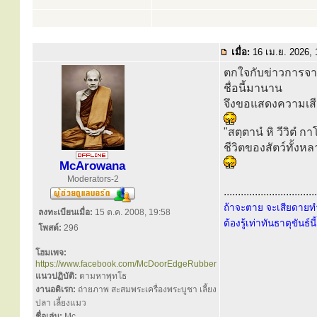
เมื่อ:
16 เม.ย. 2026,
ตกใจกับข่าวการจาก
ชื่อนี้มานาน
จึงขอแสดงความเส
"สตฺตานํ หิ วีวิตํ ก
ชีวิตของสัตว์ทั้ง
McArowana
Moderators-2
.................................
ถ้าจะตาย จะเสียดายทำ
ลงทะเบียนเมื่อ:
15 ต.ค. 2008, 19:58
ต้องรู้เท่าทันธาตุขันธ์น
โพสต์:
296
โฮมเพจ:
https://www.facebook.com/McDoorEdgeRubber
แนวปฏิบัติ:
ตามหาพุทโธ
งานอดิเรก:
ถ่ายภาพ สะสมพระเครื่องพระบูชา เลี้ยง
ปลา เลี้ยงแมว
ชื่อเล่น:
Mc