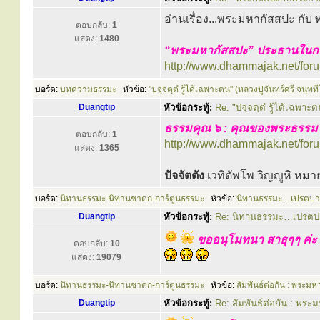
อ่านเรื่อง...พระมหากัสสปะ กับ พ
ตอบกลับ:
1
แสดง:
1480
“พระมหากัสสปะ” ประธานในกา
http://www.dhammajak.net/for
บอร์ด:
บทความธรรมะ
หัวข้อ:
"ปจฺจตฺตํ รู้ได้เฉพาะตน" (หลวงปู่จันทร์ศรี จนฺทท
Duangtip
หัวข้อกระทู้:
Re: "ปจฺจตฺตํ รู้ได้เฉพาะต
ธรรมคุณ ๖ : คุณของพระธรรม
ตอบกลับ:
1
http://www.dhammajak.net/for
แสดง:
1365
ปัจจัตตัง
เวทิตัพโพ วิญญูหิ หมา
บอร์ด:
นิทานธรรมะ-นิทานชาดก-การ์ตูนธรรมะ
หัวข้อ:
นิทานธรรมะ…เปรตปาก
Duangtip
หัวข้อกระทู้:
Re: นิทานธรรมะ…เปรตปา
ขออนุโมทนา สาธุๆๆ ค่ะ
ตอบกลับ:
10
แสดง:
19079
บอร์ด:
นิทานธรรมะ-นิทานชาดก-การ์ตูนธรรมะ
หัวข้อ:
สัมพันธ์ต่อกัน : พระมห
Duangtip
หัวข้อกระทู้:
Re: สัมพันธ์ต่อกัน : พระม