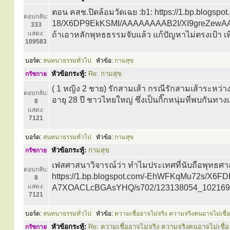
ตอน คสช.ปิดล้อมวัดเฉย :b1: https://1.bp.blogsp
ตอบกลับ:
18/X6DP9EkKSMI/AAAAAAAAB2I/XI9greZewAA
333
แสดง:
ถ้าเอาหลักพุทธธรรมจับแล้ว แก้ปัญหาไม่ตรงเป้า เทียบ
109583
บอร์ด:
สนทนาธรรมทั่วไป
หัวข้อ:
กามสุข
หัวข้อกระทู้:
Re: กามสุข
กรัชกาย
( 1 หญิง 2 ชาย) รักสามเส้า กรณีรักสามเส้าระหว่า
ตอบกลับ:
อายุ 28 ปี ชาวไทยใหญ่ ซึ่งเป็นกิ๊กหนุ่มที่พบกัน
8
แสดง:
7121
บอร์ด:
สนทนาธรรมทั่วไป
หัวข้อ:
กามสุข
หัวข้อกระทู้:
กามสุข
กรัชกาย
เฟสศาสนาวิจารณ์ว่า ทำไมประเทศที่นับถือพุทธศาส
ตอบกลับ:
https://1.bp.blogspot.com/-EhWFKqMu72s/X
8
แสดง:
A7XOACLcBGAsYHQ/s702/123138054_10216981
7121
บอร์ด:
สนทนาธรรมทั่วไป
หัวข้อ:
ความเชื่ออาจไม่จริง ความจริงคนอาจไม่เชื่อ
หัวข้อกระทู้:
Re: ความเชื่ออาจไม่จริง ความจริงคนอาจไม่เชื่อ
กรัชกาย