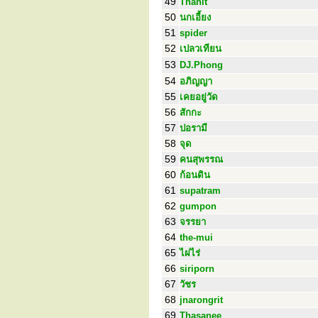
49
Thanit
50
นกเอี้ยง
51
spider
52
เปลวเทียน
53
DJ.Phong
54
อภิญญา
55
เคยอยู่วัด
56
สักกะ
57
ปอรามี
58
จุด
59
คนสุพรรณ
60
ก้อนดิน
61
supatram
62
gumpon
63
จรรยา
64
the-mui
65
ไผ่ไร่
66
siriporn
67
วัชร
68
jnarongrit
69
Thasanee