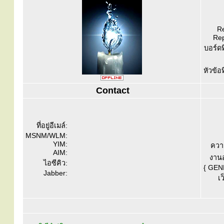
Re
Rep
บอร์ดท
หัวข้อ
Contact
ที่อยู่อีเมล์:
MSNM/WLM:
YIM:
ควา
AIM:
งานอ
ไอซีคิว:
{ GEN
Jabber:
เว