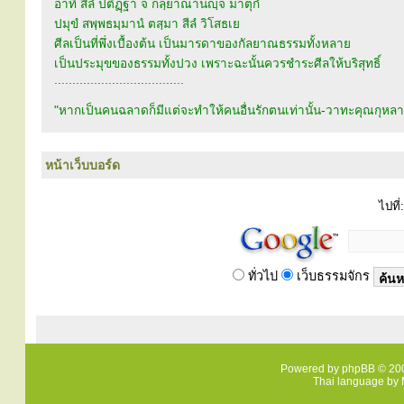
อาทิ สีลํ ปติฏฺฐา จ กลฺยาณานญฺจ มาตุกํ
ปมุขํ สพฺพธมฺมานํ ตสฺมา สีลํ วิโสธเย
ศีลเป็นที่พึ่งเบื้องต้น เป็นมารดาของกัลยาณธรรมทั้งหลาย
เป็นประมุขของธรรมทั้งปวง เพราะฉะนั้นควรชำระศีลให้บริสุทธิ์
....................................
"หากเป็นคนฉลาดก็มีแต่จะทำให้คนอื่นรักตนเท่านั้น-วาทะคุณกุหล
หน้าเว็บบอร์ด
ไปที่:
ทั่วไป
เว็บธรรมจักร
Powered by
phpBB
© 200
Thai language by