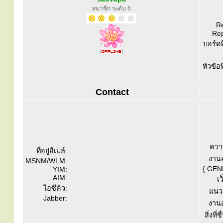
สมาชิก ระดับ 6
Re
Rep
บอร์ดท
หัวข้อ
Contact
ควา
ที่อยู่อีเมล์:
งานอ
MSNM/WLM:
{ GEN
YIM:
AIM:
เว
ไอซีคิว:
แนวป
Jabber:
งานอ
สิ่งที่