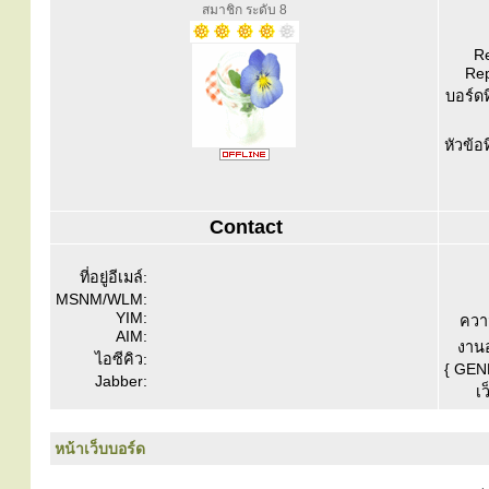
สมาชิก ระดับ 8
Re
Rep
บอร์ดท
หัวข้อ
Contact
ที่อยู่อีเมล์:
MSNM/WLM:
YIM:
ควา
AIM:
งานอ
ไอซีคิว:
{ GEN
Jabber:
เว
หน้าเว็บบอร์ด