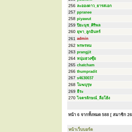
256
ละอองดาว_ยารสเอก
257
ppranee
258
piyawut
259
ปิยะนุช_ศิริพล
260
ยุพา_ลูกอินทร์
261
admin
262
พรพรหม
263
prangjit
264
หนุ่มฮวงซุ๊ย
265
chatcham
266
thumpradit
267
s4630037
268
โมฆบุรุษ
269
ธีระ
270
ไจตรลักษณ์_ลือโฮ้ง
หน้า
6
จากทั้งหมด
588
[ สมาชิก 26
หน้าเว็บบอร์ด