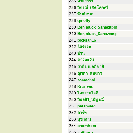
235
สายธารา
236
วิภรณ์_เชิดโคกศรี
237
พิมพ์ชนก
238
qmolly
239
Benjaluck_Sahakitpin
240
Benjaluck_Danswang
241
picksan16
242
โสรัจจะ
243
ป่าน
244
ดาวตะวัน
245
ว่าที่ร.ต.อภิชาติ
246
ญาดา_หินขาว
247
samachai
248
Krai_wic
249
ไอธรรมไอที
250
วิมลสิริ_บริบูรณ์
251
paramaed
252
อาร์ท
253
สุชาดา1
254
chomhom
255
yutthorn