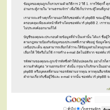
ข้อมูลของคุณถูกเก็บรวบรวมด้วยวิธีการ 2 วิธี 1. การใช้คุกกี้ คุก
อ่านกระทู้ภายใน “ลานธรรมจักร” เพื่อใช้เก็บว่ากระทู้ไหนที่ถูก
เราอาจจะสร้างคุกกี้ภายนอกให้กับซอฟต์แวร์ phpBB ขณะผู้ใช้ดู 
ครอบคลุมเพียงแค่หน้าที่สร้างโดยซอฟท์แวร์ phpBB 2. เราร
ไม่ประสงค์ออกนามก็ได้
บัญชีของคุณจะประกอบด้วยข้อมูลที่จำเป็นเท่านั้น ได้แก่ ชื่อผู
ตามกฎหมายป้องกันข้อมูลของประเทศที่เราอาศัยอยู่ ข้อมูลใดๆก
เหนือประเด็น คุณสามารถเลือกได้ว่าจะให้ข้อมูลส่วนไหนถูกแสด
เลือกให้ ใช้หรือไม่ใช้ การสร้าง e-mail อัตโนมัติจาก ซอฟท์แว
รหัสผ่านของคุณจะถูกเข้ารหัสซึ่งทำให้มันปลอดภัย อย่างไรก็
ความสำคัญต่อ “ลานธรรมจักร” ดังนั้น กรุณาเก็บรักษาเป็นอย่างดี
phpBB หรือบุคคลที่สามมาขอรหัสผ่านจากคุณ หากคุณลืมรหัสผ่า
คำถามเกี่ยวกับชื่อผู้ใช้และ e-mail จากนั้น ซอฟท์แวร์ phpBB จ
กล
ทั่วไป
เว็บธรรมจักร