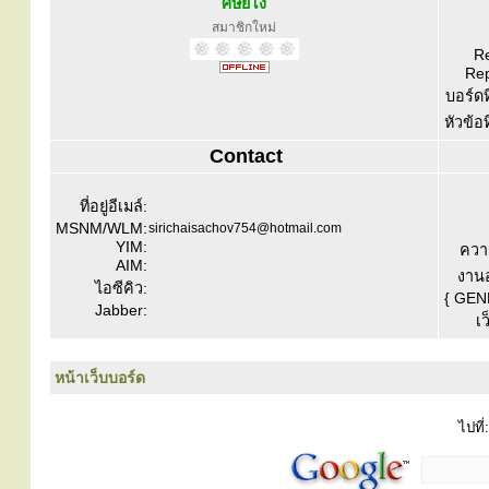
ศิษย์โง่
สมาชิกใหม่
Re
Rep
บอร์ดท
หัวข้อ
Contact
ที่อยู่อีเมล์:
MSNM/WLM:
sirichaisachov754@hotmail.com
YIM:
ควา
AIM:
งานอ
ไอซีคิว:
{ GEN
Jabber:
เว
หน้าเว็บบอร์ด
ไปที่: