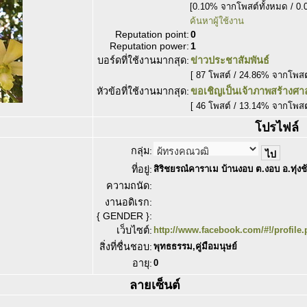
[0.10% จากโพสต์ทั้งหมด / 0.
ค้นหาผู้ใช้งาน
Reputation point:
0
Reputation power:
1
บอร์ดที่ใช้งานมากสุด:
ข่าวประชาสัมพันธ์
[ 87 โพสต์ / 24.86% จากโพสต
หัวข้อที่ใช้งานมากสุด:
ขอเชิญเป็นเจ้าภาพสร้างศาล
[ 46 โพสต์ / 13.14% จากโพสต
โปรไฟล์
กลุ่ม:
ที่อยู่:
สิริชยรณํคาราเม บ้านงอบ ต.งอบ อ.ทุ่งช
ความถนัด:
งานอดิเรก:
{ GENDER }:
เว็บไซต์:
http://www.facebook.com/#!/profil
สิ่งที่ชื่นชอบ:
พุทธธรรม,คู่มือมนุษย์
อายุ:
0
ลายเซ็นต์