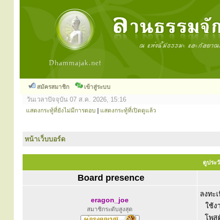
สมัครสมาชิก
เข้าสู่ระบบ
วันเวลาปัจจุบัน 07 ส.ค. 2026, 15:16
แสดงกระทู้ที่ยังไม่มีการตอบ
|
แสดงกระทู้ที่เปิดดูแล้ว
หน้าเว็บบอร์ด
ดูประว
Board presence
ลงทะเบ
eragon_joe
ใช้ง
สมาชิกระดับสูงสุด
โพสต