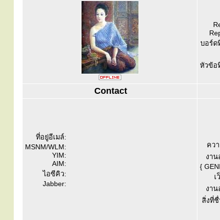
Re
Rep
บอร์ดท
หัวข้อ
Contact
ที่อยู่อีเมล์:
ควา
MSNM/WLM:
YIM:
งานอ
AIM:
{ GEN
ไอซีคิว:
เว
Jabber:
งานอ
สิ่งที่