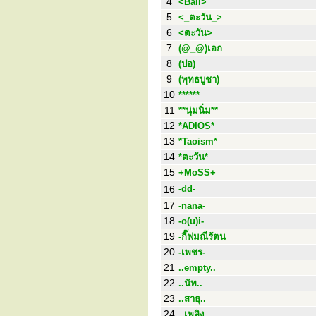
4
<Ball>
5
<_ตะวัน_>
6
<ตะวัน>
7
(@_@)เอก
8
(ปอ)
9
(พุทธบูชา)
10
******
11
**นุ่มนิ่ม**
12
*ADIOS*
13
*Taoism*
14
*ตะวัน*
15
+MoSS+
16
-dd-
17
-nana-
18
-o(u)i-
19
-กิ๊ฟมณีรัตน
20
-เพชร-
21
..empty..
22
..นัท..
23
..สาธุ..
24
..เพลิง..