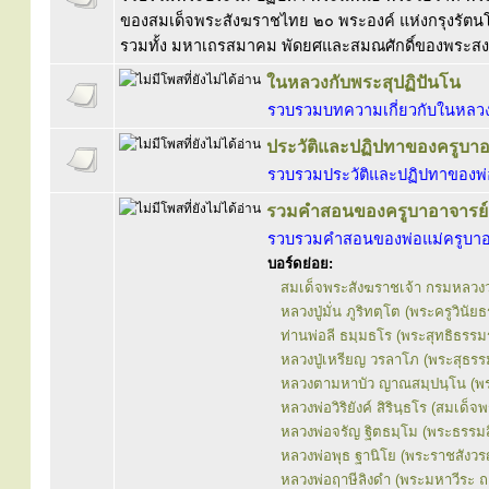
ของสมเด็จพระสังฆราชไทย ๒๐ พระองค์ แห่งกรุงรัตนโ
รวมทั้ง มหาเถรสมาคม พัดยศและสมณศักดิ์ของพระสง
ในหลวงกับพระสุปฏิปันโน
รวบรวมบทความเกี่ยวกับในหลวง 
ประวัติและปฏิปทาของครูบาอ
รวบรวมประวัติและปฏิปทาของพ่
รวมคำสอนของครูบาอาจารย์
รวบรวมคำสอนของพ่อแม่ครูบาอ
บอร์ดย่อย:
สมเด็จพระสังฆราชเจ้า กรมหลวงว
หลวงปู่มั่น ภูริทตฺโต (พระครูวินัยธ
ท่านพ่อลี ธมฺมธโร (พระสุทธิธรรมร
หลวงปู่เหรียญ วรลาโภ (พระสุธร
หลวงตามหาบัว ญาณสมฺปนฺโน (พร
หลวงพ่อวิริยังค์ สิรินฺธโร (สมเด
หลวงพ่อจรัญ ฐิตธมฺโม (พระธรรมส
หลวงพ่อพุธ ฐานิโย (พระราชสังว
หลวงพ่อฤาษีลิงดำ (พระมหาวีระ ถ