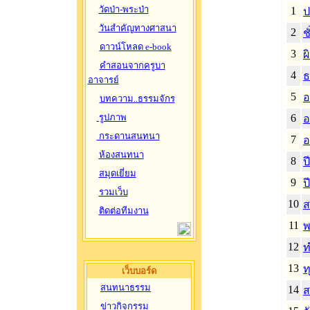
วัดป่า-พระป่า
1
ป
วันสำคัญทางศาสนา
2
ช
ดาวน์โหลด e-book
3
ผ
คำสอนจากครูบา
4
ธ
อาจารย์
5
อ
บทความ..ธรรมจักร
รูปภาพ
6
อ
กระดานสนทนา
7
อ
ห้องสนทนา
8
ป
สมุดเยี่ยม
9
ป
รวมเว็บ
10
ส
ติดต่อทีมงาน
11
พ
12
ท
13
ท
เว็บบอร์ด
สนทนาธรรม
14
ส
ข่าวกิจกรรม