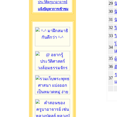
ประวัติครูบาอาจารย์
29
น
แจ้งปัญหาการเข้าชม
30
น
31
น
32
ว
33
ว
โ
34
เ
35
ผ
36
อ
ว
37