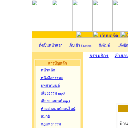
ตั้งเป็นหน้าแรก
เก็บเข้า
สั่งพิมพ์
แจ้งป
Favorites
ธรรมจักร
คำสอน
สารบัญหลัก
หน้าหลัก
หนังสือธรรมะ
บทสวดมนต์
เสียงธรรม mp3
เสียงสวดมนต์ mp3
ห้องสวดมนต์ออนไลน์
สมาธิ
บ้า
กฎแห่งกรรม