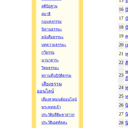
15
จ
สติปัฏฐาน
16
ป
สมาธิ
17
ป
กฎแห่งกรรม
18
ป
นิทานธรรมะ
19
ค
หนังสือธรรมะ
20
บทความธรรมะ
เ
กวีธรรม
21
ท
นานาสาระ
22
ส
วิทยุธรรมะ
พ
23
สถานที่ปฏิบัติธรรม
อ
เสียงธรรม
24
ท
ออนไลน์
25
ท
เสียงสวดมนต์ออนไลน์
26
น
พระพุทธเจ้า
27
น
ประวัติอสีติมหาสาวก
ประวัติเอตทัคคะ
28
น