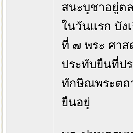
สนะบูชาอยู่ตล
ในวันแรก บังเ
ที่ ๗ พระ ศา
ประทับยืนที่ป
ทักษิณพระตถา
ยืนอยู่