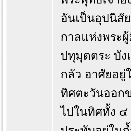
อันเป็นอุปนิสั
กาลแห่งพระผู
ปทุมุตตระ บังเ
กลัว อาศัยอยู่
ทิศตะวันออกข
ไปในทิศทั้ง ๔ 
ประทับอยู่ในถ้