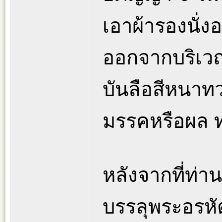
เอาผ้ารองนั่ง
ออกจากบริเวณ 
บันลือสีหนาทว
มรรคหรือผล ท่
หลังจากที่ท
บรรลุพระอรหั