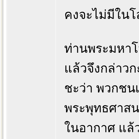
คงจะไม่มีในโ
ท่านพระมหาโม
แล้วจึงกล่า
ชะว่า พวกชนเหล
พระพุทธศาสนา
ในอากาศ แล้ว