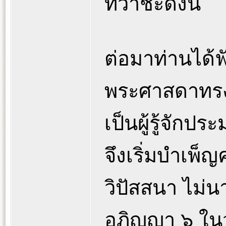
ทวาชะดังนี้
ต่อมาท่านได
พระศาสดาทรงอ
เป็นผู้รู้จักป
จึงเริ่มบำเพ็
วิปัสสนา ไม่น
อภิญญา ๖ ในว