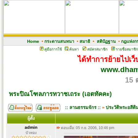
Home
•
กระดานสนทนา
•
สมาธิ
•
สติปัฏฐาน
•
กฎแห่งก
คู่มือการใช้
ค้นหา
สมัครสมาชิก
รายชื่อสมาชิก
ได้ทำการย้ายไปเว็บ
www.dham
15 
พระปิณโฑลภารทวาชเถระ (เอตทัคคะ)
:: ลานธรรมจักร ::
»
ประวัติพระอสีต
ผู้ตั้ง
admin
ตอบเมื่อ: 05 ก.ย. 2006, 10:46 pm
บัวทอง