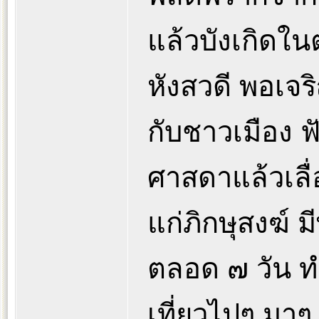
แล้วบังเกิดใ
หังสวดี พอเจร
กับชาวเมือง
ศาสดาแล้วเลื
แก่ภิกษุสงฆ์ 
ตลอด ๗ วัน ทำ
เที่ยวไปๆ มา