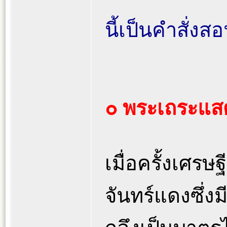
นี้เป็นคำสั่ง
๐ พระเถระแสด
เมื่อครั้งเศรษ
จันทร์แดงซึ่งม