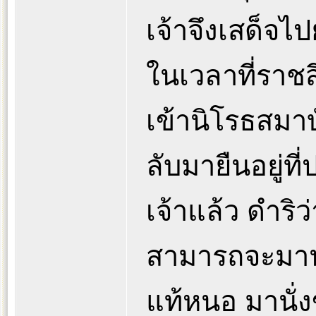
เจ้าจึงเสด็จไปย
ในเวลาที่ราชสี
เข้านิโรธสมาบั
ลับมายืนอยู่ที
เจ้าแล้ว ดำริว่า
สามารถจะมานั่ง
แท้หนอ มานั่ง