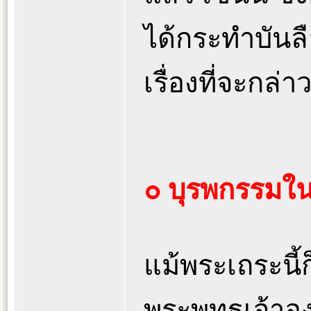
ได้กระทำบันล
เรื่องที่จะกล่า
๐ บุรพกรรมใน
แม้พระเถระนี
พระพุทธเจ้าอง