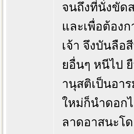
จนถึงที่นั่งขั
และเพื่อต้อง
เจ้า จึงบันลือส
ยอื่นๆ หนีไป ยื
านุสติเป็นอารม
ใหม่ก็นำดอกไ
ลาดอาสนะโดยท