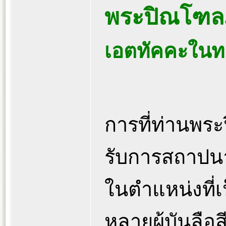
พระปิณโฑล
เอตทัคคะในทา
การที่ท่านพร
รับการสถาปน
ในตำแหน่งที่เป
หลายผู้บันลือส