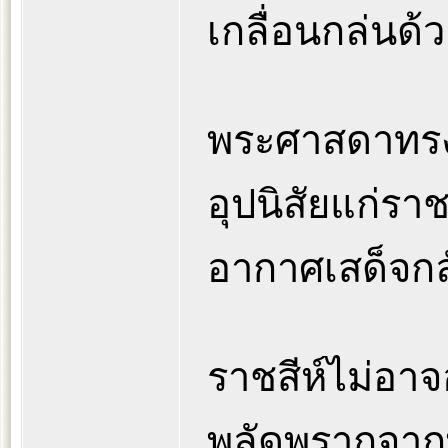
เกลื่อนกล่นด้ว
พระศาสดาทรงดำ
อุปนิสัยแก่ราชส
อากาศเสด็จกล
ราชสีห์ไม่อาจ
พลัดพรากจาก