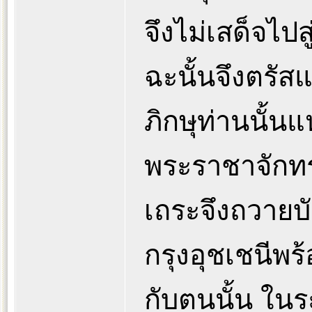
จึงไม่เสด็จไปส
ฉะนั้นจึงตรั
ภิกษุท่านนั้น
พระราชาจักทร
เถระจึงถวาย
กรุงอุชเชนีพร้
กับตนนั้น ในร