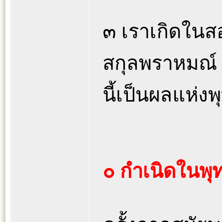
๓ เราเกิดในสอ
สกุลพราหมณ์ เ
นี้เป็นผลแห่ง
๐ กำเนิดในพุ