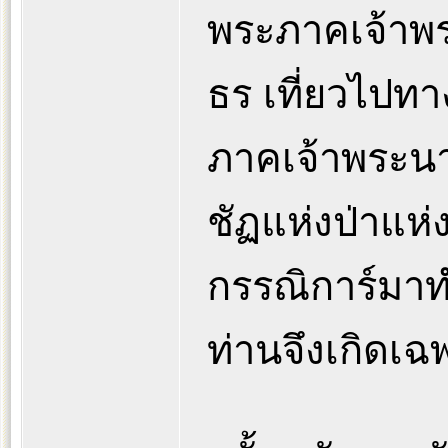
พระภาคเจ้าพร
ธร เที่ยวไปทา
ภาคเจ้าพระนาม
ชัฏแห่งป่าแห่
กรรณิการ์มาท
ท่านจึงเกิดเฉ