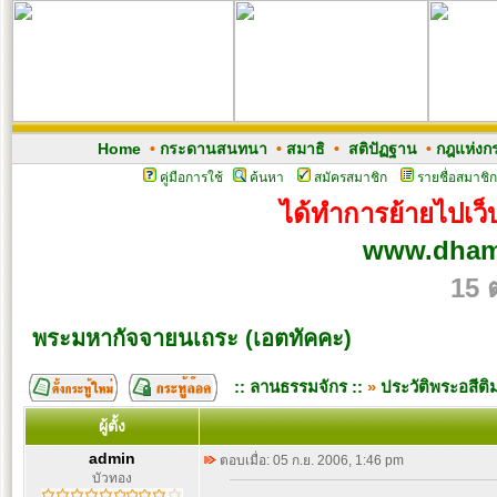
Home
•
กระดานสนทนา
•
สมาธิ
•
สติปัฏฐาน
•
กฎแห่งก
คู่มือการใช้
ค้นหา
สมัครสมาชิก
รายชื่อสมาชิก
ได้ทำการย้ายไปเว็บ
www.dham
15 
พระมหากัจจายนเถระ (เอตทัคคะ)
:: ลานธรรมจักร ::
»
ประวัติพระอสีต
ผู้ตั้ง
admin
ตอบเมื่อ: 05 ก.ย. 2006, 1:46 pm
บัวทอง