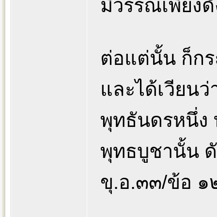
มีวรรณเพียงดั
ต่อแต่นั้น ก
และได้เวียนว่
พุทธันดรหนึ่ง 
พุทธบูชานั้น ด
ขุ.อ.๓๓/ข้อ ๑๒