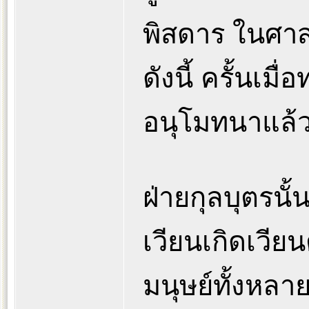
พิสดาร ในศา
ดังนี้ ครั้นเ
อนุโมทนาแล้ว
ฝ่ายกุลบุตรนั
เวียนเกิดเวีย
มนุษย์ทั้งหลา