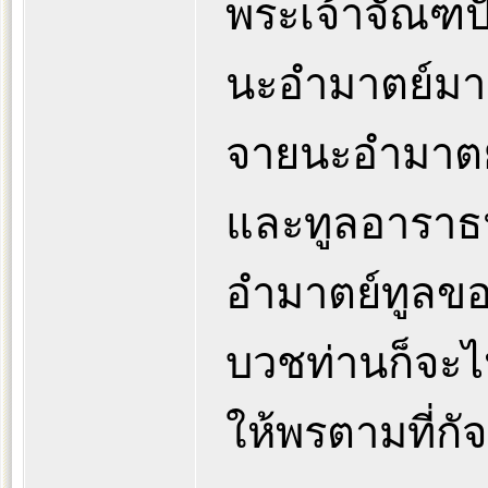
พระเจ้าจัณฑปั
นะอำมาตย์มาเข
จายนะอำมาตย์
และทูลอาราธน
อำมาตย์ทูลขอ
บวชท่านก็จะไ
ให้พรตามที่ก