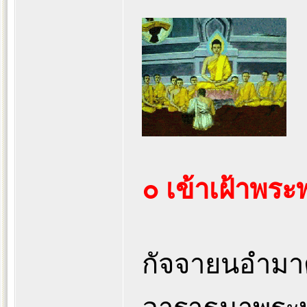
๐ เข้าเฝ้าพระ
กัจจายนอำมาตย์