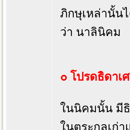
ภิกษุเหล่านั้
ว่า นาลินิคม
๐ โปรดธิดาเศร
ในนิคมนั้น มี
ในตระกูลเก่าแ