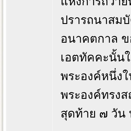
แห่งการถวายท
ปรารถนาสมบัติ
อนาคตกาล ขอ
เอตทัคคะนั้น
พระองค์หนึ่งใ
พระองค์ทรงส
สุดท้าย ๗ วัน น