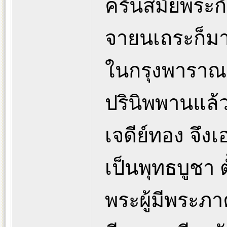
ครั้นสมัยพระก
จายนเถระก็มา
ในกรุงพาราณสี
ปรินิพพานแล้ว
เจดีย์ทอง จึง
เป็นพุทธบูชา 
พระผู้มีพระภา