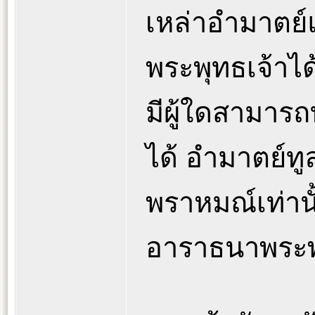
เหล่าอำมาตย์
พระพุทธเจ้าได
มีผู้ใดสามาร
ได้ อำมาตย์ท
พราหมณ์เท่านั
อาราธนาพระพ