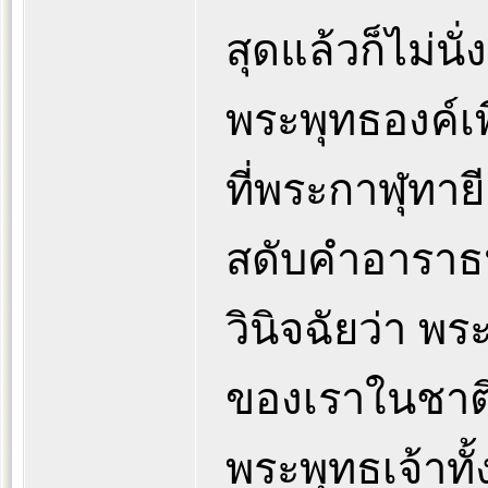
สุดแล้วก็ไม่นั
พระพุทธองค์เพ
ที่พระกาฬุทา
สดับคำอาราธ
วินิจฉัยว่า พ
ของเราในชาติ
พระพุทธเจ้าทั