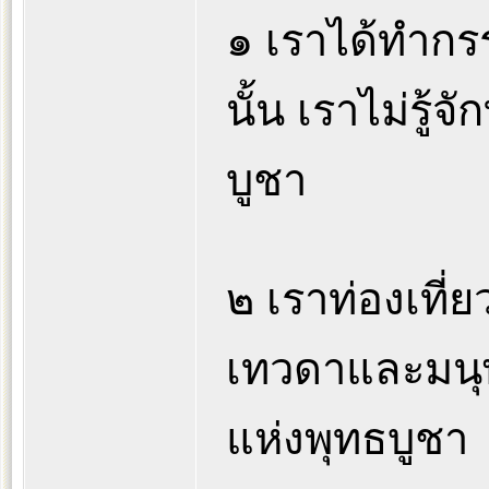
๑ เราได้ทำกร
นั้น เราไม่รู้จ
บูชา
๒ เราท่องเที่
เทวดาและมนุษย์
แห่งพุทธบูชา