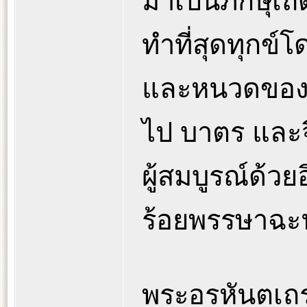
มาเป็นภิกษุเถ
ทำที่สุดทุกข์
และหนวดของพร
ไป บาตร และจีว
ผู้สมบูรณ์ด้ว
ร้อยพรรษาฉะน
พระอรหันตเถระ