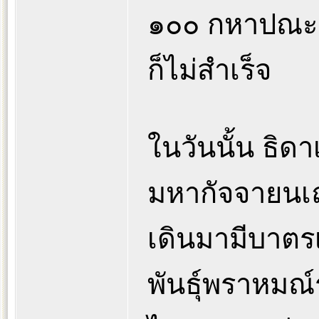
๑๐๐ กหาปณะ 
ก็ไม่สำเร็จ
ในวันนั้น ธิดา
มหากัจจายนเถร
เดินมามีบาตรเป
พันธุ์พราหมณ์รู