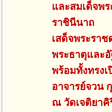
และสมเด็จพระน
ราชินีนาถ
เสด็จพระราชด
พระธาตุและอัฐ
พร้อมทั้งทรงเ
อาจารย์จวน ก
ณ วัดเจติยาคิ