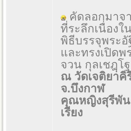
คัดลอกมาจา
ที่ระลึกเนื่
พิธีบรรจุพระอั
และทรงเปิดพระ
จวน กุลเชฎฺโฐ
ณ วัดเจติยาคิร
จ.บึงกาฬ
คุณหญิงสุรีพันธ
เรียง