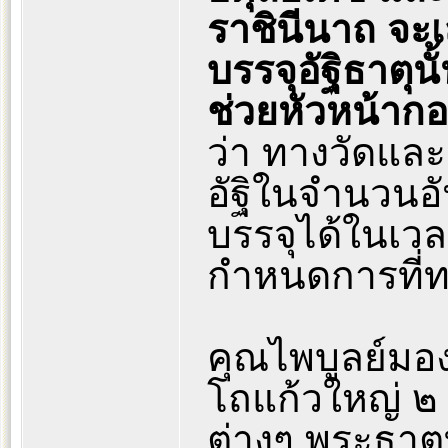
ราชินีนาถ จะ
บรรจุอัฐิธาตุนั
ช่วยหัวหน้าก
ว่า ทางวัดแล
อัฐิในจำนวนอ
บรรจุได้ในเว
กำหนดการที่ท
คุณไพบูลย์มอ
โถแก้วใหญ่ ๒
ต่างๆ พระธาตุ