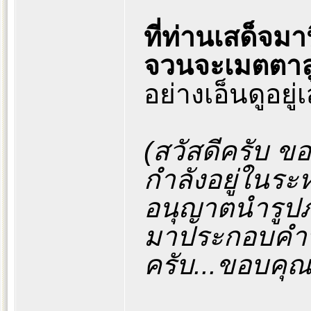
ที่ท่านเสด็จมา
จวนจะเมตตาล
อย่างเอ็นดูอยู
(สวัสดีครับ ข
กำลังอยู่ในระ
อนุญาตนำรูปภ
มาประกอบคำ
ครับ...ขอบคุณ