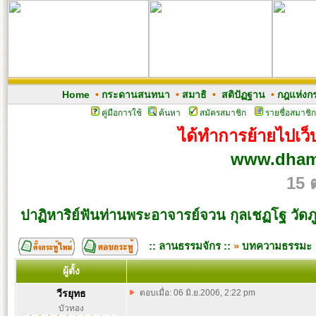
Home
•
กระดานสนทนา
•
สมาธิ
•
สติปัฏฐาน
•
กฎแห่งก
คู่มือการใช้
ค้นหา
สมัครสมาชิก
รายชื่อสมาชิก
ได้ทำการย้ายไปเว็บ
www.dham
15 
ปาฏิหาริย์ฟันท่านพระอาจารย์จวน กุลเชฏโฐ วัดภ
:: ลานธรรมจักร ::
»
บทความธรรมะ
ผู้ตั้ง
วีรยุทธ
ตอบเมื่อ: 06 มิ.ย.2006, 2:22 pm
บัวทอง