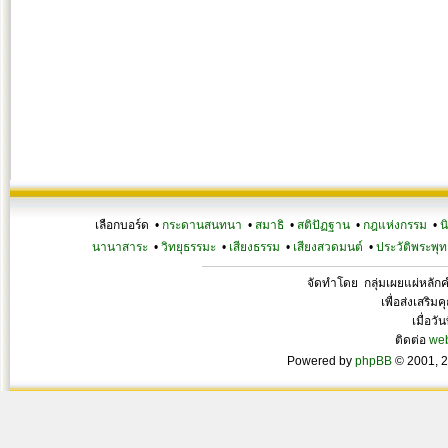
เลือกบอร์ด •
กระดานสนทนา
•
สมาธิ
•
สติปัฏฐาน
•
กฎแห่งกรรม
•
น
นานาสาระ
•
วิทยุธรรมะ
•
เสียงธรรม
•
เสียงสวดมนต์
•
ประวัติพระพุท
จัดทำโดย กลุ่มเผยแผ่หลั
เพื่อส่งเสริ
เมื่อวั
ติดต่อ
we
Powered by
phpBB
© 2001, 2