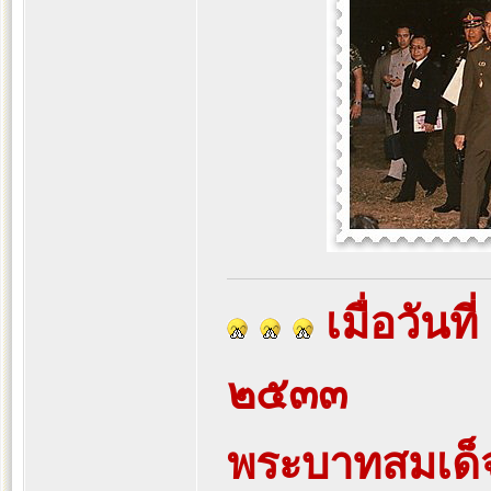
เมื่อวันท
๒๕๓๓
พระบาทสมเด็จพ