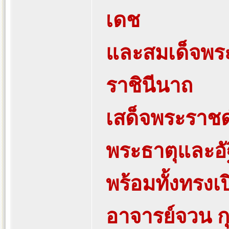
เดช
และสมเด็จพระน
ราชินีนาถ
เสด็จพระราชด
พระธาตุและอัฐ
พร้อมทั้งทรงเ
อาจารย์จวน ก