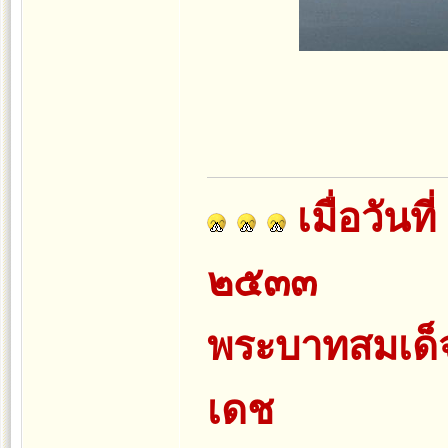
เมื่อวันท
๒๕๓๓
พระบาทสมเด็จพ
เดช