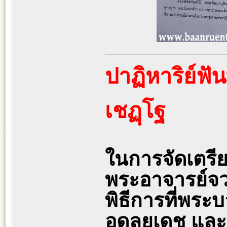
ปาฏิหาริย์ฟั
เชฏฺโฐ
ในการจัดเตรี
พระอาจารย์จว
พิธีการที่พระบ
อดุลยเดช และ