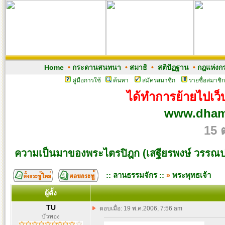
Home
•
กระดานสนทนา
•
สมาธิ
•
สติปัฏฐาน
•
กฎแห่งก
คู่มือการใช้
ค้นหา
สมัครสมาชิก
รายชื่อสมาชิก
ได้ทำการย้ายไปเว็บ
www.dham
15 
ความเป็นมาของพระไตรปิฎก (เสฐียรพงษ์ วรรณ
:: ลานธรรมจักร ::
»
พระพุทธเจ้า
ผู้ตั้ง
TU
ตอบเมื่อ: 19 พ.ค.2006, 7:56 am
บัวทอง