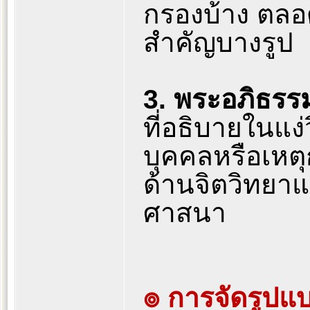
กรองบ้าง ตล
สำคัญบางรูป
3. พระอภิธรร
ที่อธิบายในแง่
บุคคลหรือเหต
ด้านจิตวิทยา
ศาสนา
๏ การจัดรูป