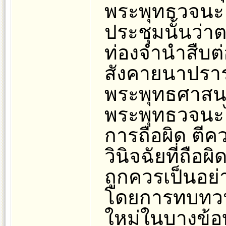
พระพุทธวจนะ แ
ประชุมนั้นว่าต
ท่องจำนำสืบต่
สังคายนาปราร
พระพุทธศาสนา
พระพุทธวจนะไว
การถือผิด ตี
วินิจฉัยที่ถือผ
ถูกควรเป็นอย
โดยการทบทวนร
ใหม่ในบางข้อบ