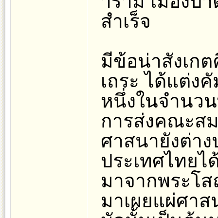
าราม เมืองปาตล
สำเร็จ
มีข้อน่าสังเก
เถระ ได้แต่งคัม
หนึ่งในจำนวนพ
การส่งคณะสม
ศาสนายังต่างป
ประเทศไทยได
มาจากพระโสณะ
มาเผยแผ่ศาสนา