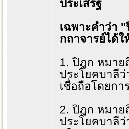
ประเสริฐ
เฉพาะคำว่า "ป
กถาจารย์ได้ใ
1. ปิฎก หมายถึ
ประโยคบาลีว่
เชื่อถือโดยกา
2. ปิฎก หมายถ
ประโยคบาลีว่า