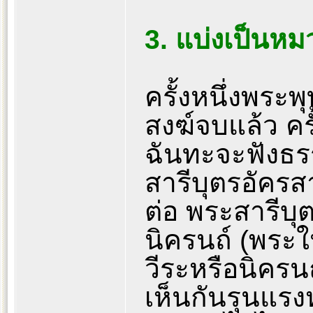
3. แบ่งเป็นหม
ครั้งหนึ่งพระ
สงฆ์จบแล้ว คร
ฉันทะจะฟังธร
สารีบุตรอัคร
ต่อ พระสารีบุ
นิครนถ์ (พร
วีระหรือนิคร
เห็นกันรุนแ