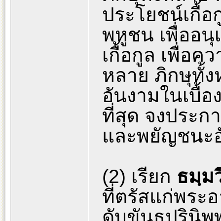
ประโยชน์เกื้อ
พหูชน เพื่ออน
เกื้อกูล เพื่อ
หลาย ภิกษุทั
อันงามในเบื้
ที่สุด จงประก
และพยัญชนะอันบ
(2) เรียก
ธมฺมว
ที่ตรัสแก่พระ
ดับขันธปรินิพ