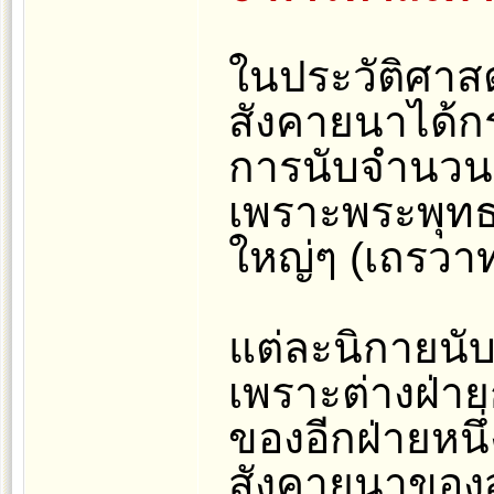
ในประวัติศา
สังคายนาได้ก
การนับจำนวนสั
เพราะพระพุทธ
ใหญ่ๆ (เถรวา
แต่ละนิกายนั
เพราะต่างฝ่า
ของอีกฝ่ายหนึ
สังคายนาของ