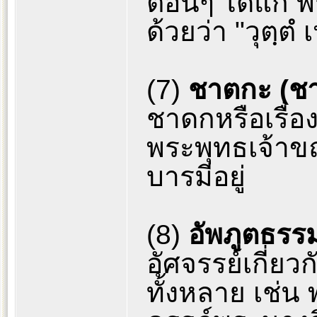
ตอนๆ ได้แก่ พร
ด้วยว่า "วุตฺตํ
(7)
ชาตกะ (ช
ชาดกหรือเรื่
พระพุทธเจ้าข
บารมีอยู่
(8)
อัพภูตธร
อัศจรรย์เกี่ย
ทั้งหลาย เช่น