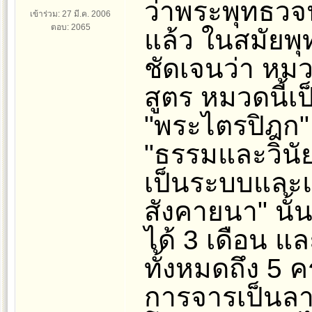
ว่าพระพุทธวจน
เข้าร่วม: 27 มี.ค. 2006
ตอบ: 2065
แล้ว ในสมัยพุท
ชัดเจนว่า หมวด
สูตร หมวดนี้เป
"พระไตรปิฎก"
"ธรรมและวินั
เป็นระบบและแน
สังคายนา" นั้น
ได้ 3 เดือน แ
ทั้งหมดถึง 5 
การจารเป็นลา