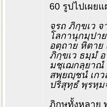
60 รูปไปเผยแ
จรถ ภิกฺขเว จ
โลกานุกมฺปาย
อตฺถาย หิตาย 
ภิกฺขเว ธมฺมํ 
มชฺเฌกลฺยาณํ 
สพฺยญฺชนํ เกวล
ปริสุทฺธํ พฺรหฺ
ภิกษุทั้งหลาย 