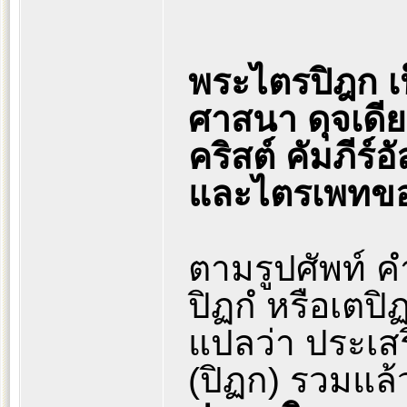
พระไตรปิฎก เ
ศาสนา ดุจเดี
คริสต์ คัมภีร
และไตรเพทข
ตามรูปศัพท์ ค
ปิฏกํ หรือเตป
แปลว่า ประเสร
(ปิฏก) รวมแล