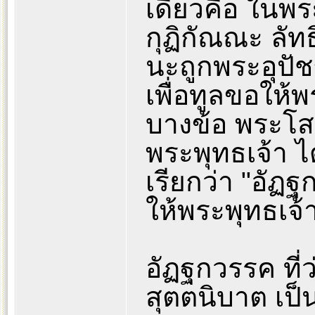
เดียวคือ ในพร
กุฏิกัณณะ ลั
นะถูกพระอุปัช
เพื่อทูลขอให
บางข้อ พระโสณ
พระพุทธเจ้า ไ
เรียกว่า "อั
ให้พระพุทธเจ้
อัฏฐกวรรค ที่ว
สุตตนิบาต เป็