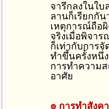
จารึกลงในใบ
ลานก็เรียกกัน
เหตุการณ์ถือผิ
จริงเมื่อพิจา
ก็เท่ากับการจ
ทำขึ้นครั้งหนึ่
การทำความสะอ
อาศัย
๏ การทำสังค