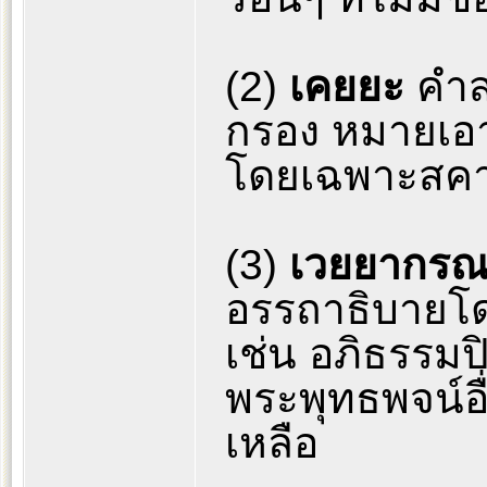
(2)
เคยยะ
คำส
กรอง หมายเอา
โดยเฉพาะสคา
(3)
เวยยากร
อรรถาธิบายโด
เช่น อภิธรรมป
พระพุทธพจน์อื่น
เหลือ