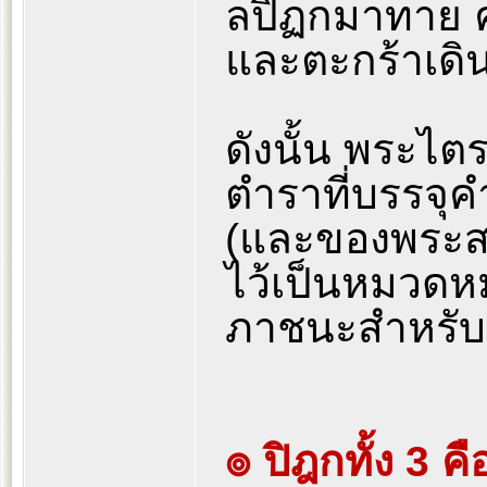
ลปิฏกมาทาย คร
และตะกร้าเดิ
ดังนั้น พระไตร
ตำราที่บรรจุค
(และของพระส
ไว้เป็นหมวดหมู
ภาชนะสำหรับใ
๏ ปิฎกทั้ง 3 คื