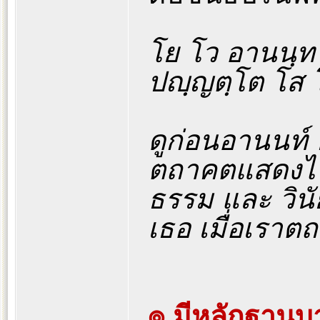
โย โว อานนฺท 
ปญฺญตฺโต โส 
ดูก่อนอานนท์ 
ตถาคตแสดงไว้แ
ธรรม และ วิน
เธอ เมื่อเราต
๏ มีหลักฐานบา