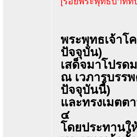
[รอยพระพุทธบาทที่ป
พระพุทธเจ้าโค
ปัจจุบัน)
เสด็จมาโปรดม
ณ เวภารบรรพต
ปัจจุบันนี้)
และทรงเมตตาป
๔
โดยประทานให