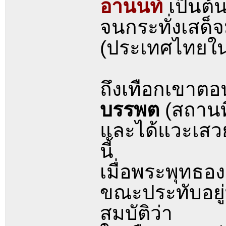
อานนท์
เป็นต้
จนกระทั่งเสด็
(ประเทศไทยในป
ถึงเทือกเขาตอ
บรรพต
(สถานที
และได้แวะเสว
นี้
เมื่อพระพุทธอง
ขณะประทับอยู่
สมบัติว่า