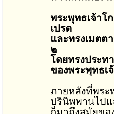
พระพุทธเจ้าโ
เปรต
และทรงเมตตาป
๒
โดยทรงประทาน
ของพระพุทธเจ้
ภายหลังที่พระพ
ปรินิพพานไปแ
ก็มาถึงสมัยขอ