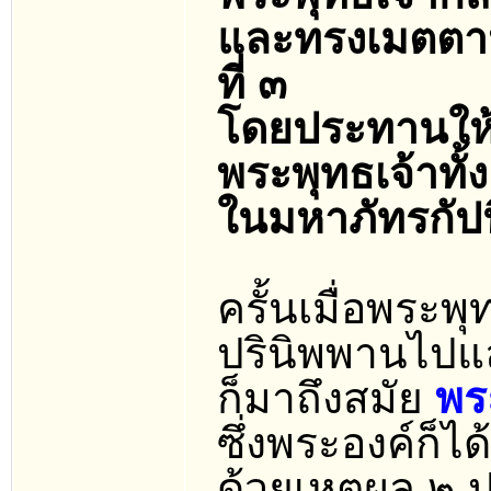
และทรงเมตตา
ที่ ๓
โดยประทานให
พระพุทธเจ้าทั้
ในมหาภัทรกัปน
ครั้นเมื่อพระพ
ปรินิพพานไปแ
ก็มาถึงสมัย
พร
ซึ่งพระองค์ก็
ด้วยเหตุผล ๒ 