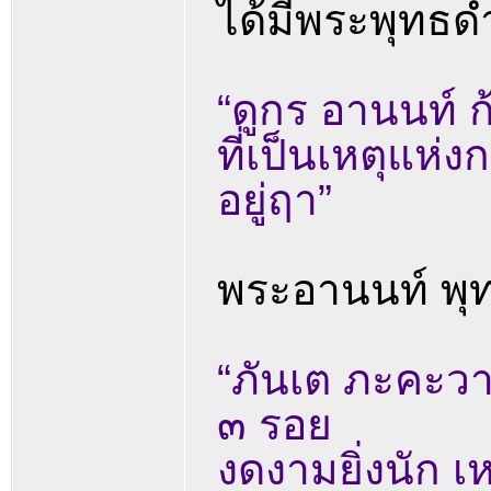
ได้มีพระพุทธด
“ดูกร อานนท์ 
ที่เป็นเหตุแห่
อยู่ฤา”
พระอานนท์ พุท
“ภันเต ภะคะวา
๓ รอย
งดงามยิ่งนัก