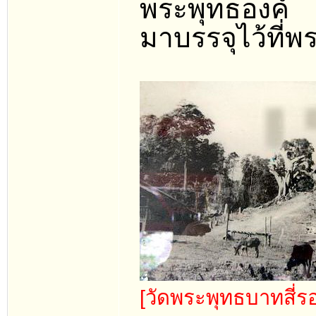
พระพุทธองค์
มาบรรจุไว้ที่พ
[วัดพระพุทธบาทสี่รอ