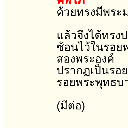
คัพโภ”
ด้วยทรงมีพระ
แล้วจึงได้ทร
ซ้อนไว้ในรอยพ
สองพระองค์
ปรากฏเป็นรอยที
รอยพระพุทธบาท
(มีต่อ)