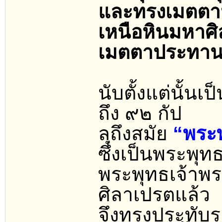
และทรงเมตตา
เหนือหินมหาศ
เมตตาประทานใ
นับตั้งแต่นั้น
ถึง ๙๒ กัป
ลุถึงสมัย
“พระพ
ซึ่งเป็นพระพุท
พระพุทธเจ้าพร
ศิลาเปรตแล้ว
จึงทรงประทับ