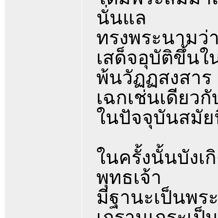
นั่นแล
ทรงพระนามว่
เสด็จอุบัติขึ้น
พ้นวัฏฏสงสาร
เฉกเช่นเดียว
ในปัจจุบันสมัยน
ในครั้งนั้นบัง
พุทธเจ้า
มีฐานะเป็นพร
เถรานุเถระเป็