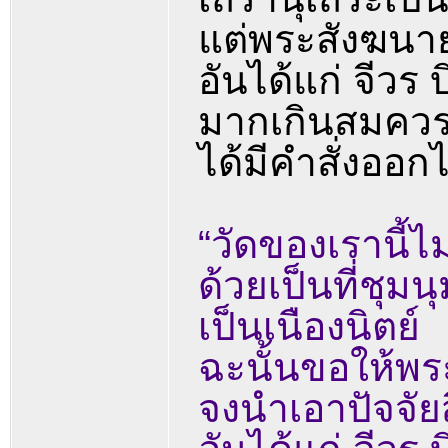
แต่พระสังฆนายก
อันได้แก่ จีว
มากเกินสมคว
ได้มีคำสั่งออ
“วัดของเรานี้ไม
ด้วยเป็นที่ชุม
เป็นเนืองนิตย์
ฉะนั้นขอให้พระ
จงนำเอาปัจจัยส