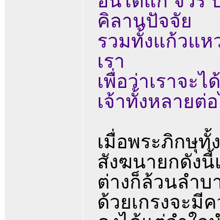
อันได้แก่ จีว
คิลานปัจจัย
รวมทั้งแก้วแห
เรา
เพื่อว่าเราจ
เจ้าทั้งหลายต่
เมื่อพระภิกษุท
สังฆนายกดังนี้
ต่างก็ล้วนลำบา
ด้วยเกรงจะมีค