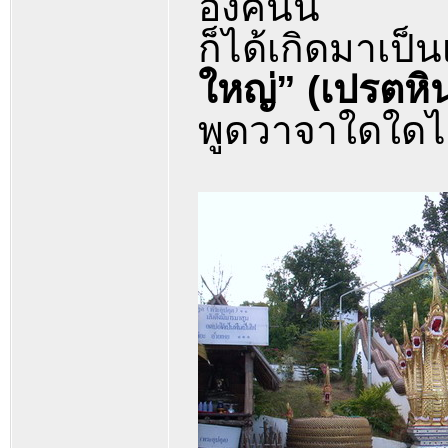
องค์นั้น
ก็ได้เกิดมาเป็
ใหญ่” (เปรตหิ
พูดวาจาใดใดไม