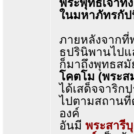
พระพุทธเจ้าทั้
ในมหาภัทรกัปน
ภายหลังจากที่พ
ธปรินิพานไปแล
ก็มาถึงพุทธส
โคตโม (พระส
ได้เสด็จจาริ
ไปตามสถานที่
องค์
อันมี
พระสารีบ