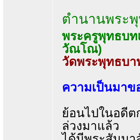
ตำนานพระพุท
พระครูพุทธบทเ
วัณโณ)
วัดพระพุทธบาทส
ความเป็นมาข
ย้อนไปในอดีตก
ล่วงมาแล้ว
ได้มีพระสัมมาส