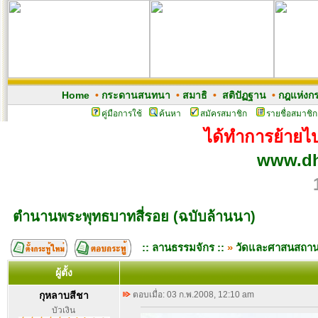
Home
•
กระดานสนทนา
•
สมาธิ
•
สติปัฏฐาน
•
กฎแห่งก
คู่มือการใช้
ค้นหา
สมัครสมาชิก
รายชื่อสมาชิก
ได้ทำการย้ายไปเ
www.dh
ตำนานพระพุทธบาทสี่รอย (ฉบับล้านนา)
:: ลานธรรมจักร ::
»
วัดและศาสนสถา
ผู้ตั้ง
กุหลาบสีชา
ตอบเมื่อ: 03 ก.พ.2008, 12:10 am
บัวเงิน