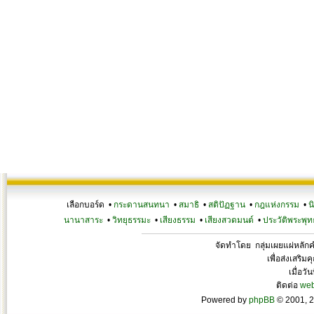
เลือกบอร์ด •
กระดานสนทนา
•
สมาธิ
•
สติปัฏฐาน
•
กฎแห่งกรรม
•
น
นานาสาระ
•
วิทยุธรรมะ
•
เสียงธรรม
•
เสียงสวดมนต์
•
ประวัติพระพุท
จัดทำโดย กลุ่มเผยแผ่หลั
เพื่อส่งเสริ
เมื่อวั
ติดต่อ
we
Powered by
phpBB
© 2001, 2