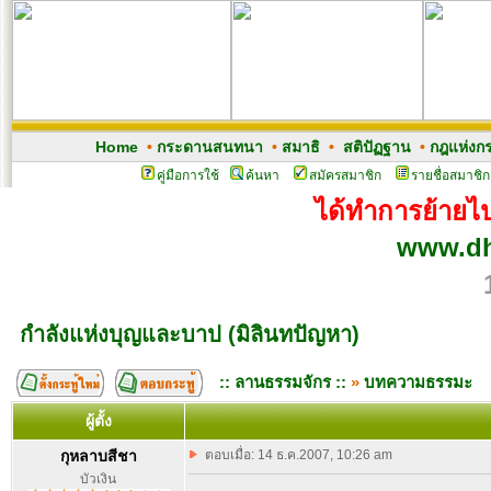
Home
•
กระดานสนทนา
•
สมาธิ
•
สติปัฏฐาน
•
กฎแห่งก
คู่มือการใช้
ค้นหา
สมัครสมาชิก
รายชื่อสมาชิก
ได้ทำการย้ายไปเ
www.dh
กำลังแห่งบุญและบาป (มิลินทปัญหา)
:: ลานธรรมจักร ::
»
บทความธรรมะ
ผู้ตั้ง
กุหลาบสีชา
ตอบเมื่อ: 14 ธ.ค.2007, 10:26 am
บัวเงิน