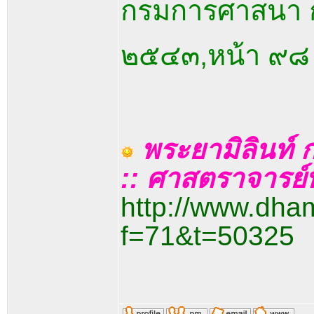
กรมการศาสนา กร
๒๕๔๓,หน้า ๙๘
พระยามิลินท์ ก
:: ศาสตราจารย์
http://www.dha
f=71&t=50325