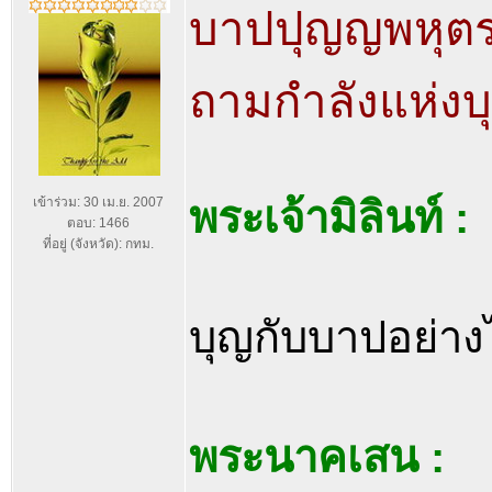
บาปปุญญพหุต
ถามกำลังแห่ง
พระเจ้ามิลินท์ :
เข้าร่วม: 30 เม.ย. 2007
ตอบ: 1466
ที่อยู่ (จังหวัด): กทม.
บุญกับบาปอย่าง
พระนาคเสน :