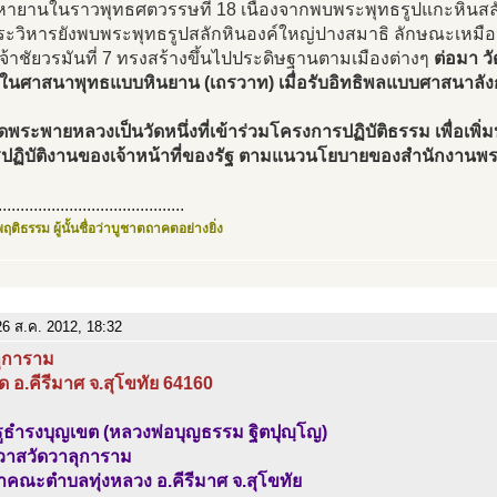
ายานในราวพุทธศตวรรษที่ 18 เนื่องจากพบพระพุทธรูปแกะหินส
ระวิหารยังพบพระพุทธรูปสลักหินองค์ใหญ่ปางสมาธิ ลักษณะเหมื
เจ้าชัยวรมันที่ 7 ทรงสร้างขึ้นไปประดิษฐานตามเมืองต่างๆ
ต่อมา ว
ัดในศาสนาพุทธแบบหินยาน (เถรวาท) เมื่อรับอิทธิพลแบบศาสนาลัง
้ วัดพระพายหลวงเป็นวัดหนึ่งที่เข้าร่วมโครงการปฏิบัติธรรม เพื่อเพิ
ปฏิบัติงานของเจ้าหน้าที่ของรัฐ ตามแนวนโยบายของสำนักงานพ
..........................................
ฤติธรรม ผู้นั้นชื่อว่าบูชาตถาคตอย่างยิ่ง
6 ส.ค. 2012, 18:32
ลุการาม
 อ.คีรีมาศ จ.สุโขทัย 64160
ูธำรงบุญเขต (หลวงพ่อบุญธรรม ฐิตปุญฺโญ)
าวาสวัดวาลุการาม
าคณะตำบลทุ่งหลวง อ.คีรีมาศ จ.สุโขทัย