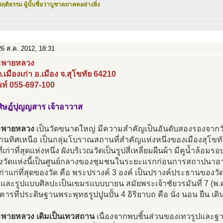
ฤติธรรม ผู้นั้นชื่อว่าบูชาตถาคตอย่างยิ่ง
6 ส.ค. 2012, 18:31
ะพายหลวง
 ต.เมืองเก่า อ.เมือง จ.สุโขทัย 64210
พท์ 055-697-100
ศิษฎ์ปุญญสาร เจ้าอาวาส
ะพายหลวง
เป็นวัดขนาดใหญ่ มีความสำคัญเป็นอันดับสองรองจากวั
้านทิศเหนือ เป็นกลุ่มโบราณสถานที่สำคัญแห่งหนึ่งของเมืองสุโขท
เก่าที่สุดแห่งหนึ่ง ผังบริเวณวัดเป็นรูปสี่เหลี่ยมผืนผ้า มีคูน้ำล้อมรอบ
ึ่งวัดแห่งนี้เป็นศูนย์กลางของชุมชนในระยะแรกก่อนการสถาปนาอ
เก่าแก่ที่สุดของวัด คือ พระปรางค์ 3 องค์ เป็นปรางค์ประธานของว
และรูปแบบศิลปะเป็นเขมรแบบบายน สมัยพระเจ้าชัยวรมันที่ 7 (พ.ศ
คารที่ประดิษฐานพระพุทธรูปปูนปั้น 4 อิริยาบถ คือ นั่ง นอน ยืน เดิ
ะพายหลวง เดิมเป็นเทวสถาน
เนื่องจากพบชิ้นส่วนของเทวรูปและฐานศ