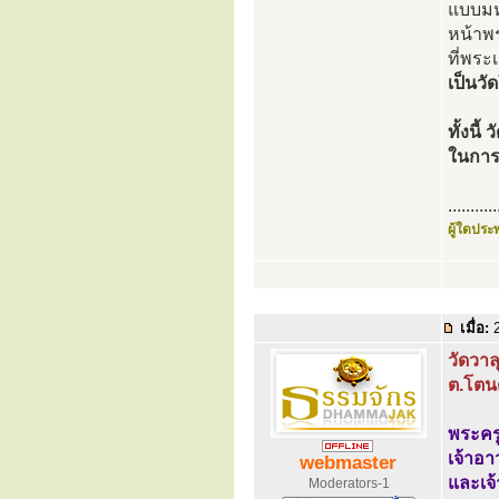
แบบมห
หน้าพ
ที่พระ
เป็นว
ทั้งนี
ในการ
...........
ผู้ใดประพ
เมื่อ:
2
วัดวา
ต.โตนด
พระคร
เจ้าอ
webmaster
และเจ้
Moderators-1