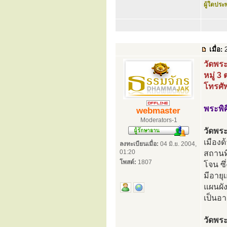
ผู้ใดประพ
เมื่อ:
2
วัดพร
หมู่ 3
โทรศั
พระพิ
webmaster
Moderators-1
วัดพร
เมืองด
ลงทะเบียนเมื่อ:
04 มิ.ย. 2004,
01:20
สถานที่
โพสต์:
1807
โจน ซ
มีอายุ
แผนผัง
เป็นอา
วัดพร