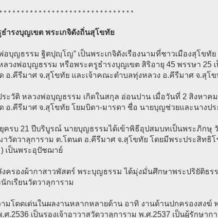
* * * * * * * * * * * * * * * * * * * * * * * * * * * * * * *
ธำรงบุญเขต พระเกจิดังถิ่นสุโขทัย
่อบุญธรรม ฐิตปุญฺโญ” เป็นพระเกจิดังเรืองนามที่ชาวเมืองสุโขทัย
ก หลวงพ่อบุญธรรม หรือพระครูธำรงบุญเขต สิริอายุ 45 พรรษา 25 
 อ.คีรีมาศ จ.สุโขทัย และเจ้าคณะตำบลทุ่งหลวง อ.คีรีมาศ จ.สุโข
ระวัติ หลวงพ่อบุญธรรม เกิดในสกุล อ่อนปาน เมื่อวันที่ 2 สิงหาคม 
ด อ.คีรีมาศ จ.สุโขทัย โยมบิดา-มารดา ชื่อ นายบุญช่วยและนางปร
ายุครบ 21 ปีบริบูรณ์ นายบุญธรรมได้เข้าพิธีอุปสมบทเป็นพระภิกษุ 
มาวัดวาลุการาม ต.โตนด อ.คีรีมาศ จ.สุโขทัย โดยมีพระประสิทธิโ
 เป็นพระอุปัชฌาย์
งครองผ้ากาสาวพัสตร์ พระบุญธรรม ได้มุ่งมั่นศึกษาพระปริยัติธร
นักเรียนวัดวาลุการาม
วามโดดเด่นในผลงานหลากหลายด้าน อาทิ งานด้านปกครองสงฆ์ พ
พ.ศ.2536 เป็นรองเจ้าอาวาสวัดวาลุการาม พ.ศ.2537 เป็นผู้รักษา