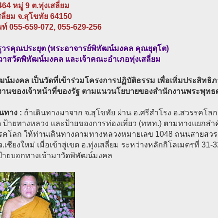
464 หมู่ 9 ต.ทุ่งเสลี่ยม
เสลี่ยม จ.สุโขทัย 64150
พท์ 055-659-072, 055-629-256
ูวรคุณประยุต (พระอาจารย์พิพัฒน์มงคล คุณยุตฺโต)
วาสวัดพิพัฒน์มงคล และเจ้าคณะอำเภอทุ่งเสลี่ยม
ัฒน์มงคล เป็นวัดที่เข้าร่วมโครงการปฏิบัติธรรม เพื่อเพิ่มประสิท
ติงานของเจ้าหน้าที่ของรัฐ ตามแนวนโยบายของสำนักงานพระพุทธ
ินทาง :
ถ้าเดินทางมาจาก จ.สุโขทัย ผ่าน อ.ศรีสำโรง อ.สวรรคโลก
ด ป้ายทางหลวง และป้ายของการท่องเที่ยว (ททท.) ตามทางแยกสำคั
รคโลก ให้ท่านเดินทางตามทางหลวงหมายเลข 1048 ถนนสายสวรรค
จ.เชียงใหม่ เมื่อเข้าสู่เขต อ.ทุ่งเสลี่ยม ระหว่างหลักกิโลเมตรที่ 31-
ีป้ายบอกทางเข้ามาวัดพิพัฒน์มงคล