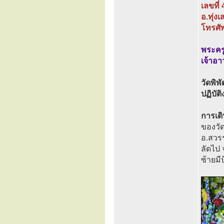
เลขที่ 
อ.ทุ่ง
โทรศั
พระคร
เจ้าอา
วัดพิพ
ปฏิบั
การเด
ของวั
อ.สวร
ลัดไป 
ซ้ายม