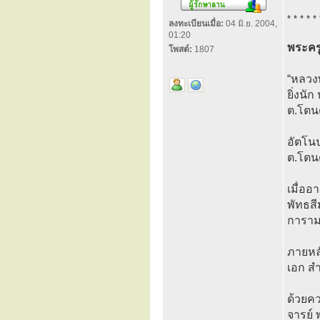
* * * * * 
ลงทะเบียนเมื่อ:
04 มิ.ย. 2004,
01:20
พระครู
โพสต์:
1807
“หลวงพ
ยิ่งนั
ต.โตนด
อัตโนป
ต.โตน
เมื่ออ
พัทธสี
การาม)
ภายหลั
เอก สำ
ด้วยค
จารย์ 