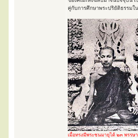
ของคณะสงฆ์สืบมาจนปัจจุบัน เ
คู่กับการศึกษาพระปริยัติธรรม
เมื่อทรงมีพระชนมายุได้ ๒๓ พรรษา