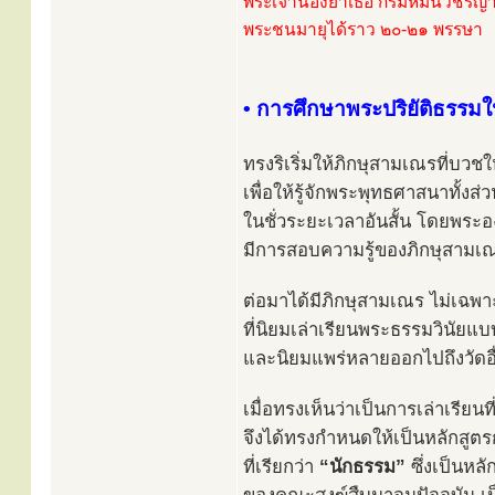
พระเจ้าน้องยาเธอ กรมหมื่นวชิร
พระชนมายุได้ราว ๒๐-๒๑ พรรษา
• การศึกษาพระปริยัติธรร
ทรงริเริ่มให้ภิกษุสามเณรที่บว
เพื่อให้รู้จักพระพุทธศาสนาทั้งส่
ในชั่วระยะเวลาอันสั้น โดยพระ
มีการสอบความรู้ของภิกษุสามเณรท
ต่อมาได้มีภิกษุสามเณร ไม่เฉพาะ
ที่นิยมเล่าเรียนพระธรรมวินัยแบบ
และนิยมแพร่หลายออกไปถึงวัดอื
เมื่อทรงเห็นว่าเป็นการเล่าเรียน
จึงได้ทรงกำหนดให้เป็นหลักสู
ที่เรียกว่า
“นักธรรม”
ซึ่งเป็นหลั