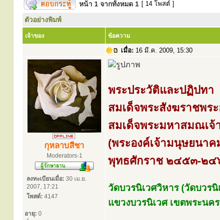
หน้า
1
จากทั้งหมด
1
[ 14 โพสต์ ]
ตัวอย่างพิมพ์
เจ้าของ
ข้อความ
เมื่อ:
16 มี.ค. 2009, 15:30
พระประวัติและปฏิปทา
สมเด็จพระสังฆราชพระอง
สมเด็จพระมหาสมณเจ้
(พระองค์เจ้ามนุษยนาค
กุหลาบสีชา
Moderators-1
พุทธศักราช ๒๔๕๓-๒๔
ลงทะเบียนเมื่อ:
30 เม.ย.
วัดบวรนิเวศวิหาร (วัดบวรน
2007, 17:21
โพสต์:
4147
แขวงบวรนิเวศ เขตพระนคร
อายุ:
0