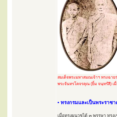
สมเด็จพระมหาสมณเจ้าฯ ทรงฉายร
พระจันทรโคจรคุณ (ยิ้ม จนฺทรํสี) เมื
• ทรงกรมและเป็นพระราช
เมื่อทรงผนวชได้ ๓ พรรษา ทรงเข