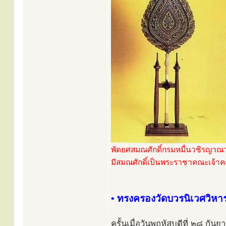
พัดยศสมณศักดิ์กรมหมื่นวชิรญาณ
มีสมณศักดิ์เป็นพระราชาคณะเจ้
• ทรงครองวัดบวรนิเวศวิหา
ครั้นเมื่อวันพฤหัสบดีที่ ๒๘ กั