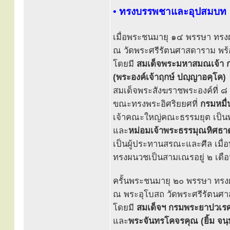
• ทรงบรรพชาและอุปสมบท
เมื่อพระชนมายุ ๑๔ พรรษา ท
ณ วัดพระศรีรัตนศาสดาราม พร้อ
โดยมี
สมเด็จพระมหาสมณเจ้า 
(พระองค์เจ้าฤกษ์ ปญฺญาอคฺโค)
สมเด็จพระสังฆราชพระองค์ที่ ๘ 
ขณะทรงพระอิศริยยศที่
กรมหมื่น
เจ้าคณะใหญ่คณะธรรมยุต เป็นพ
และ
หม่อมเจ้าพระธรรมุณหิศธา
เป็นผู้ประทานสรณะและศีล เมื่
ทรงผนวชเป็นสามเณรอยู่ ๒ เดื
ครั้นพระชนมายุ ๒๐ พรรษา ทรง
ณ พระอุโบสถ วัดพระศรีรัตนศาส
โดยมี
สมเด็จฯ กรมพระยาปวเรศ
และ
พระจันทรโคจรคุณ (ยิ้ม จนฺท