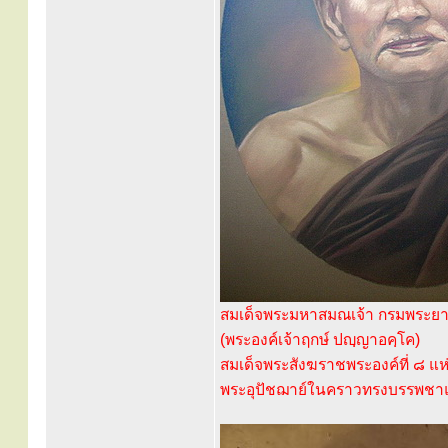
สมเด็จพระมหาสมณเจ้า กรมพระยา
(พระองค์เจ้าฤกษ์ ปญฺญาอคฺโค)
สมเด็จพระสังฆราชพระองค์ที่ ๘ แห่
พระอุปัชฌาย์ในคราวทรงบรรพชา