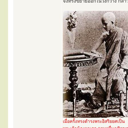
จึงทรงขยายออกในวงกว้าง กล่าว
เมื่อครั้งทรงดำรงพระอิสริยยศเป็น