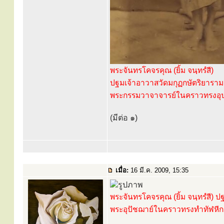
พระจันทรโคจรคุณ (ยิ้ม จนฺทรํสี)
ปฐมเจ้าอาวาสวัดมกุฏกษัตริยาราม
พระกรรมวาจาจารย์ในคราวทรงอ
(มีต่อ ๑)
เมื่อ:
16 มี.ค. 2009, 15:35
พระจันทรโคจรคุณ (ยิ้ม จนฺทรํสี) 
พระอุปัชฌาย์ในคราวทรงทำทัฬหี