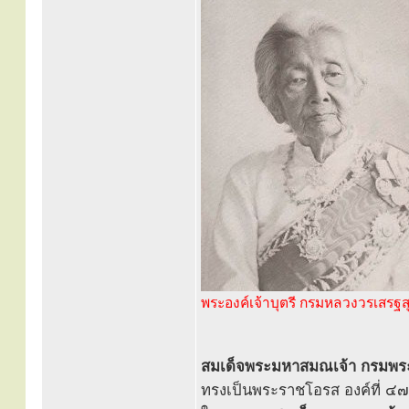
พระองค์เจ้าบุตรี กรมหลวงวรเสรฐส
สมเด็จพระมหาสมณเจ้า กรมพ
ทรงเป็นพระราชโอรส องค์ที่ ๔๗