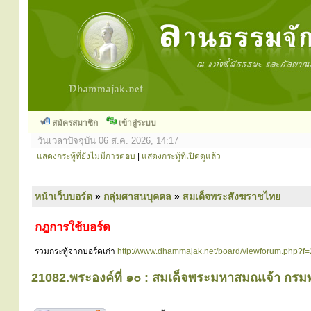
สมัครสมาชิก
เข้าสู่ระบบ
วันเวลาปัจจุบัน 06 ส.ค. 2026, 14:17
แสดงกระทู้ที่ยังไม่มีการตอบ
|
แสดงกระทู้ที่เปิดดูแล้ว
หน้าเว็บบอร์ด
»
กลุ่มศาสนบุคคล
»
สมเด็จพระสังฆราชไทย
กฎการใช้บอร์ด
รวมกระทู้จากบอร์ดเก่า
http://www.dhammajak.net/board/viewforum.php?f
21082.พระองค์ที่ ๑๐ : สมเด็จพระมหาสมณเจ้า ก