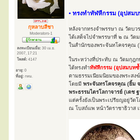
• ทรงทำทัฬหีกรรม (อุปสมบ
กุหลาบสีชา
หลังจากทรงจำพรรษา ณ วัดบวรน
Moderators-1
ได้เสด็จไปจำพรรษาที่ ๒ ณ วัดม
ในสำนักของพระจันทโคจรคุณ (ยิ้
ลงทะเบียนเมื่อ:
30 เม.ย.
2007, 17:21
ในระหว่างที่ประทับ ณ วัดมกุฎกษ
โพสต์:
4147
ได้ทรงทำ
ทัฬหีกรรม (อุปสมบทซ้
อายุ:
0
ตามธรรมเนียมนิยมของพระสงฆ์ธร
ที่อยู่:
กทม.
โดยมี
พระจันทรโคจรคุณ (ยิ้ม จน
พระธรรมไตรโลกาจารย์ (เดช ฐ
แต่ครั้งยังเป็นพระเปรียญอยู่ว
ณ โบสถ์แพ หน้าวัดราชาธิวาส เม