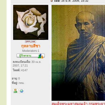
เมื่อ:
16 มี.ค. 2009, 15:32
กุหลาบสีชา
Moderators-1
ลงทะเบียนเมื่อ:
30 เม.ย.
2007, 17:21
โพสต์:
4147
อายุ:
0
ที่อยู่:
กทม.
สมเด็จพระมหาสมณเจ้า กรมพระย