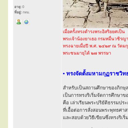
อายุ:
0
ที่อยู่:
กทม.
เมื่อครั้งทรงดำรงพระอิสริยยศเป็น
พระเจ้าน้องยาเธอ กรมหมื่นวชิร
ทรงฉายเมื่อปี พ.ศ. ๒๔๒๙ ณ วัดมก
พระชนมายุได้ ๒๗ พรรษา
• ทรงจัดตั้งมหามกุฏราชวิท
สำหรับเป็นสถานศึกษาของภิกษุ
เป็นการทรงริเริ่มจัดการศึกษา
คือ เล่าเรียนพระปริยัติธรรมประ
ที่เอื้อต่อการสั่งสอนพระพุทธศา
และสอบด้วยวิธีเขียนซึ่งทรงริเริ่ม