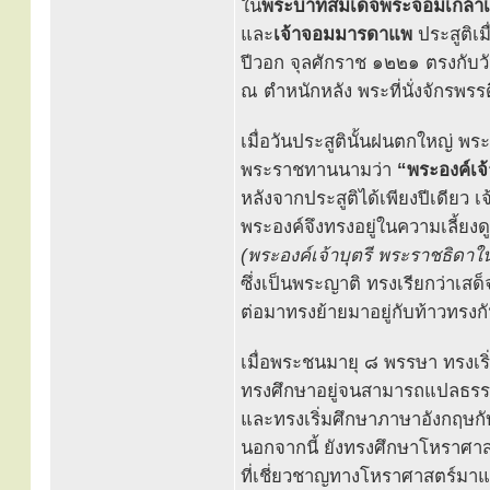
ใน
พระบาทสมเด็จพระจอมเกล้าเจ้า
และ
เจ้าจอมมารดาแพ
ประสูติเม
ปีวอก จุลศักราช ๑๒๒๑ ตรงกับว
ณ ตำหนักหลัง พระที่นั่งจักรพ
เมื่อวันประสูตินั้นฝนตกใหญ่ 
พระราชทานนามว่า
“พระองค์เ
หลังจากประสูติได้เพียงปีเดียว
พระองค์จึงทรงอยู่ในความเลี้ย
(พระองค์เจ้าบุตรี พระราชธิดาใน
ซึ่งเป็นพระญาติ ทรงเรียกว่าเสด
ต่อมาทรงย้ายมาอยู่กับท้าวทรงกัน
เมื่อพระชนมายุ ๘ พรรษา ทรงเร
ทรงศึกษาอยู่จนสามารถแปลธรร
และทรงเริ่มศึกษาภาษาอังกฤษกับ
นอกจากนี้ ยังทรงศึกษาโหราศาส
ที่เชี่ยวชาญทางโหราศาสตร์มาแ