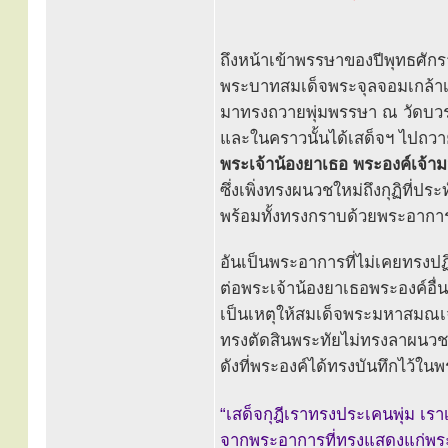
ถึงหน้าเข้าพรรษาของปีพุทธศัก
พระบาทสมเด็จพระจุลจอมเกล้าเจ้
มาทรงถวายพุ่มพรรษา ณ วัดบว
และในคราวนั้นได้เสด็จฯ ไปถวา
พระเจ้าน้องยาเธอ พระองค์เจ้
ซึ่งเพิ่งทรงผนวชใหม่ถึงกุฏิที่ประ
พร้อมทั้งทรงกราบด้วยพระอาก
อันเป็นพระอาการที่ไม่เคยทรงปฏิ
ต่อพระเจ้าน้องยาเธอพระองค์อื่
เป็นเหตุให้สมเด็จพระมหาสมณเจ
ทรงตัดสินพระทัยไม่ทรงลาผนวชแ
ดังที่พระองค์ได้ทรงบันทึกไว้ในพ
“เสด็จกุฎีเราทรงประเคนพุ่ม เ
จากพระอาการที่ทรงแสดงแก่พระอ