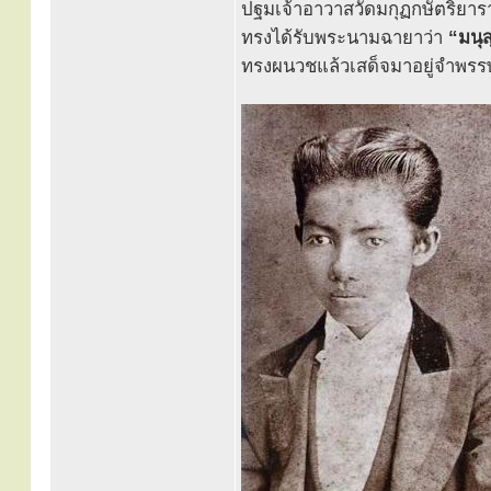
ปฐมเจ้าอาวาสวัดมกุฏกษัตริยา
ทรงได้รับพระนามฉายาว่า
“มนุ
ทรงผนวชแล้วเสด็จมาอยู่จำพร