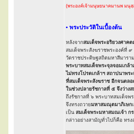
(พระองค์เจ้ามนุษยนาคมานพ มนุส
• พระประวัติในเบื้องต้น
หลังจาก
สมเด็จพระอริยวงศาคตญ
สมเด็จพระสังฆราชพระองค์ที่ ๙ 
วัดราชประดิษฐสถิตมหาสีมาราม 
พระบาทสมเด็จพระจุลจอมเกล้าเจ้า
ไม่ทรงโปรดเกล้าฯ สถาปนาพระ
ที่สมเด็จพระสังฆราช อีกจนตลอ
ในช่วงปลายรัชกาลที่ ๕ จึงว่างส
ถึงรัชกาลที่ ๖ พระบาทสมเด็จพระ
จึงทรงถวาย
มหาสมณุตมาภิเษก
เป็น
สมเด็จพระมหาสมณเจ้า ก
กล่าวอย่างสามัญทั่วไปก็คือ ทร